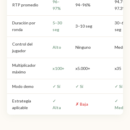
96–
94.7–
RTP promedio
94–96%
97%
97.3%
Duración por
5–30
30–60
3–10 seg
ronda
seg
seg
Control del
Alto
Ninguno
Medio
jugador
Multiplicador
x100+
x5.000+
x35
máximo
Modo demo
✓ Sí
✓ Sí
✓ Sí
Estrategia
✓
✓
✗ Baja
aplicable
Alta
Media