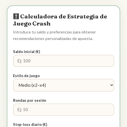
🧮 Calculadora de Estrategia de
Juego Crash
Introduce tu saldo y preferencias para obtener
recomendaciones personalizadas de apuesta.
Saldo inicial (€)
Estilo de juego
Rondas por sesión
Stop-loss diario (€)