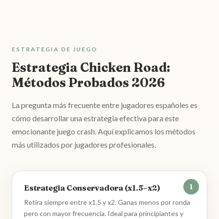
ESTRATEGIA DE JUEGO
Estrategia Chicken Road:
Métodos Probados 2026
La pregunta más frecuente entre jugadores españoles es
cómo desarrollar una estrategia efectiva para este
emocionante juego crash. Aquí explicamos los métodos
más utilizados por jugadores profesionales.
1
Estrategia Conservadora (x1.5–x2)
Retira siempre entre x1.5 y x2. Ganas menos por ronda
pero con mayor frecuencia. Ideal para principiantes y