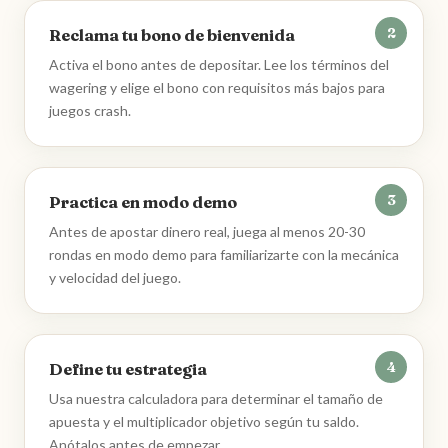
2
Reclama tu bono de bienvenida
Activa el bono antes de depositar. Lee los términos del
wagering y elige el bono con requisitos más bajos para
juegos crash.
3
Practica en modo demo
Antes de apostar dinero real, juega al menos 20-30
rondas en modo demo para familiarizarte con la mecánica
y velocidad del juego.
4
Define tu estrategia
Usa nuestra calculadora para determinar el tamaño de
apuesta y el multiplicador objetivo según tu saldo.
Anótalos antes de empezar.