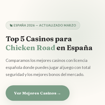
🐔 ESPAÑA 2026 — ACTUALIZADO MARZO
Top 5 Casinos para
Chicken Road
en España
Comparamos los mejores casinos con licencia
española donde puedes jugar al juego con total
seguridad y los mejores bonos del mercado.
→
Ver Mejores Casinos