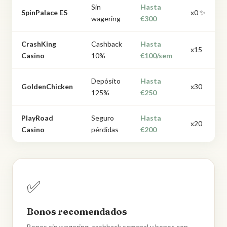
Sin
Hasta
SpinPalace ES
x0 ✨
wagering
€300
CrashKing
Cashback
Hasta
x15
Casino
10%
€100/sem
Depósito
Hasta
GoldenChicken
x30
125%
€250
PlayRoad
Seguro
Hasta
x20
Casino
pérdidas
€200
✅
Bonos recomendados
Bonos sin wagering, cashback semanal y bonos con