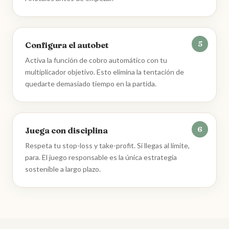
5
Configura el autobet
Activa la función de cobro automático con tu
multiplicador objetivo. Esto elimina la tentación de
quedarte demasiado tiempo en la partida.
6
Juega con disciplina
Respeta tu stop-loss y take-profit. Si llegas al límite,
para. El juego responsable es la única estrategia
sostenible a largo plazo.