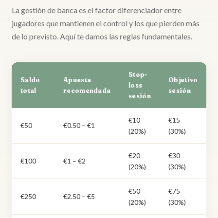
La gestión de banca es el factor diferenciador entre
jugadores que mantienen el control y los que pierden más
de lo previsto. Aquí te damos las reglas fundamentales.
Stop-
Saldo
Apuesta
Objetivo
loss
total
recomendada
sesión
sesión
€10
€15
€50
€0.50 – €1
(20%)
(30%)
€20
€30
€100
€1 – €2
(20%)
(30%)
€50
€75
€250
€2.50 – €5
(20%)
(30%)