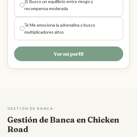
⚖️ Busco un equilibrio entre riesgo y
recompensa moderada
🚀 Me emociona la adrenalina y busco
multiplicadores altos
Ver mi perfil
GESTIÓN DE BANCA
Gestión de Banca en Chicken
Road