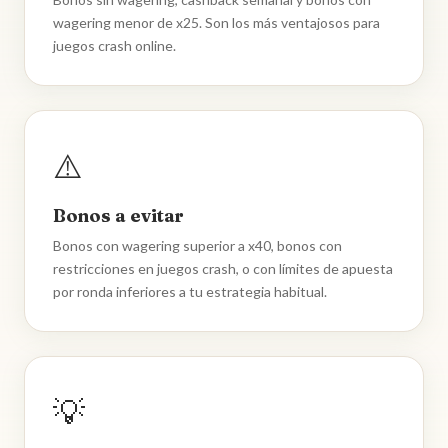
wagering menor de x25. Son los más ventajosos para
juegos crash online.
⚠️
Bonos a evitar
Bonos con wagering superior a x40, bonos con
restricciones en juegos crash, o con límites de apuesta
por ronda inferiores a tu estrategia habitual.
💡