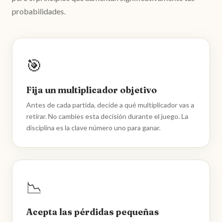
probabilidades.
🎯
Fija un multiplicador objetivo
Antes de cada partida, decide a qué multiplicador vas a
retirar. No cambies esta decisión durante el juego. La
disciplina es la clave número uno para ganar.
📉
Acepta las pérdidas pequeñas