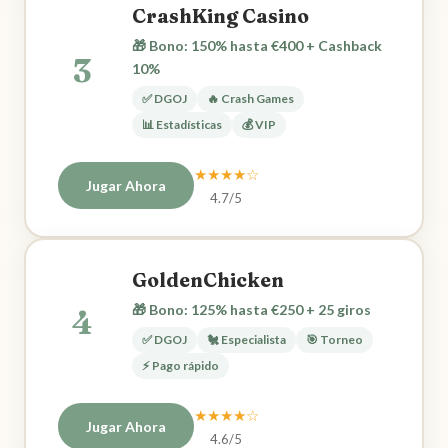
CrashKing Casino
🎁 Bono: 150% hasta €400 + Cashback
3
10%
✅ DGOJ
🔥 Crash Games
📊 Estadísticas
💰 VIP
★★★★☆
Jugar Ahora
4.7/5
GoldenChicken
🎁 Bono: 125% hasta €250 + 25 giros
4
✅ DGOJ
🐔 Especialista
🎯 Torneo
⚡ Pago rápido
★★★★☆
Jugar Ahora
4.6/5