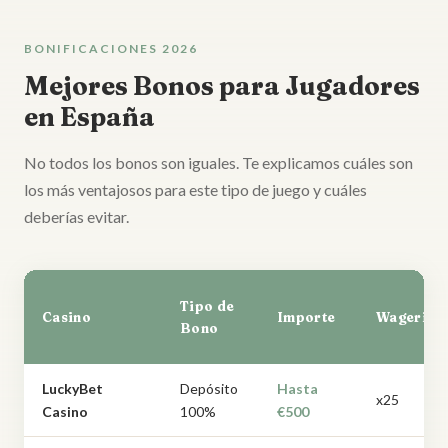
BONIFICACIONES 2026
Mejores Bonos para Jugadores
en España
No todos los bonos son iguales. Te explicamos cuáles son
los más ventajosos para este tipo de juego y cuáles
deberías evitar.
Tipo de
Casino
Importe
Wagering
Bono
LuckyBet
Depósito
Hasta
x25
Casino
100%
€500