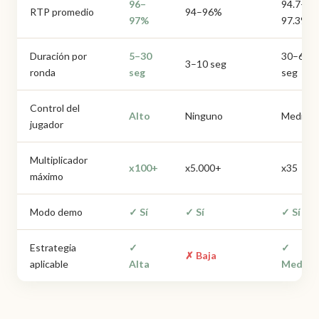
96–
94.7–
RTP promedio
94–96%
97%
97.3%
Duración por
5–30
30–60
3–10 seg
ronda
seg
seg
Control del
Alto
Ninguno
Medio
jugador
Multiplicador
x100+
x5.000+
x35
máximo
Modo demo
✓ Sí
✓ Sí
✓ Sí
Estrategia
✓
✓
✗ Baja
aplicable
Alta
Media