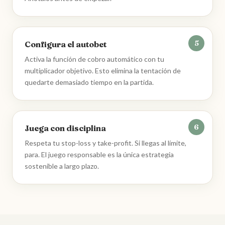
5
Configura el autobet
Activa la función de cobro automático con tu
multiplicador objetivo. Esto elimina la tentación de
quedarte demasiado tiempo en la partida.
6
Juega con disciplina
Respeta tu stop-loss y take-profit. Si llegas al límite,
para. El juego responsable es la única estrategia
sostenible a largo plazo.