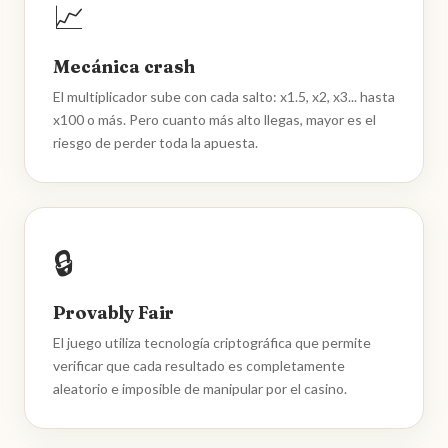
📈
Mecánica crash
El multiplicador sube con cada salto: x1.5, x2, x3... hasta
x100 o más. Pero cuanto más alto llegas, mayor es el
riesgo de perder toda la apuesta.
🔒
Provably Fair
El juego utiliza tecnología criptográfica que permite
verificar que cada resultado es completamente
aleatorio e imposible de manipular por el casino.