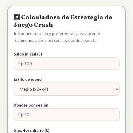
🧮 Calculadora de Estrategia de
Juego Crash
Introduce tu saldo y preferencias para obtener
recomendaciones personalizadas de apuesta.
Saldo inicial (€)
Estilo de juego
Rondas por sesión
Stop-loss diario (€)