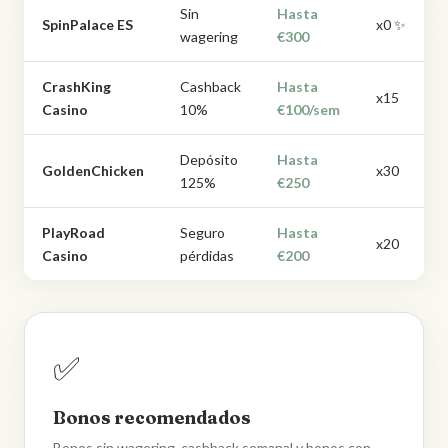
Sin
Hasta
SpinPalace ES
x0 ✨
wagering
€300
CrashKing
Cashback
Hasta
x15
Casino
10%
€100/sem
Depósito
Hasta
GoldenChicken
x30
125%
€250
PlayRoad
Seguro
Hasta
x20
Casino
pérdidas
€200
✅
Bonos recomendados
Bonos sin wagering, cashback semanal y bonos con