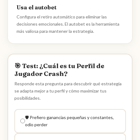
Usa el autobet
Configura el retiro automático para eliminar las
decisiones emocionales. El autobet es la herramienta
más valiosa para mantener la estrategia.
🎯 Test: ¿Cuál es tu Perfil de
Jugador Crash?
Responde esta pregunta para descubrir qué estrategia
se adapta mejor a tu perfil y cómo maximizar tus
posibilidades.
🛡️ Prefiero ganancias pequeñas y constantes,
odio perder