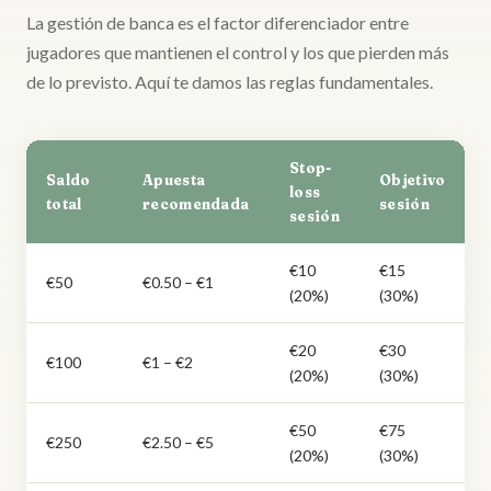
La gestión de banca es el factor diferenciador entre
jugadores que mantienen el control y los que pierden más
de lo previsto. Aquí te damos las reglas fundamentales.
Stop-
Saldo
Apuesta
Objetivo
loss
total
recomendada
sesión
sesión
€10
€15
€50
€0.50 – €1
(20%)
(30%)
€20
€30
€100
€1 – €2
(20%)
(30%)
€50
€75
€250
€2.50 – €5
(20%)
(30%)