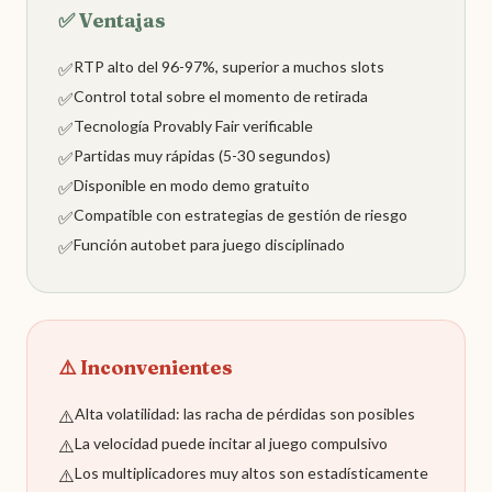
✅ Ventajas
RTP alto del 96-97%, superior a muchos slots
✅
Control total sobre el momento de retirada
✅
Tecnología Provably Fair verificable
✅
Partidas muy rápidas (5-30 segundos)
✅
Disponible en modo demo gratuito
✅
Compatible con estrategias de gestión de riesgo
✅
Función autobet para juego disciplinado
✅
⚠️ Inconvenientes
Alta volatilidad: las racha de pérdidas son posibles
⚠️
La velocidad puede incitar al juego compulsivo
⚠️
Los multiplicadores muy altos son estadísticamente
⚠️