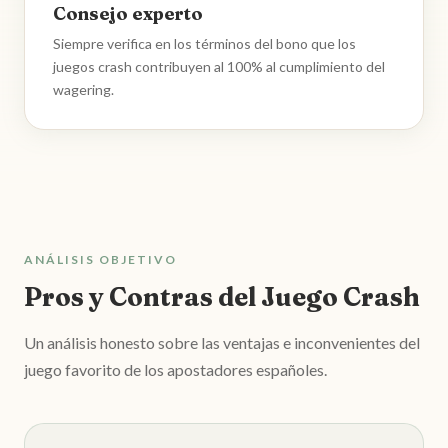
Consejo experto
Siempre verifica en los términos del bono que los
juegos crash contribuyen al 100% al cumplimiento del
wagering.
ANÁLISIS OBJETIVO
Pros y Contras del Juego Crash
Un análisis honesto sobre las ventajas e inconvenientes del
juego favorito de los apostadores españoles.