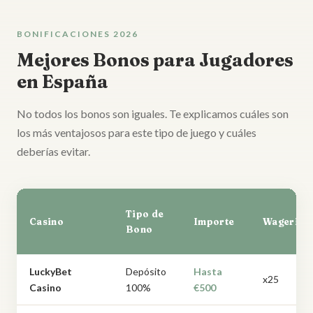
BONIFICACIONES 2026
Mejores Bonos para Jugadores
en España
No todos los bonos son iguales. Te explicamos cuáles son
los más ventajosos para este tipo de juego y cuáles
deberías evitar.
Tipo de
Casino
Importe
Wagering
Bono
LuckyBet
Depósito
Hasta
x25
Casino
100%
€500