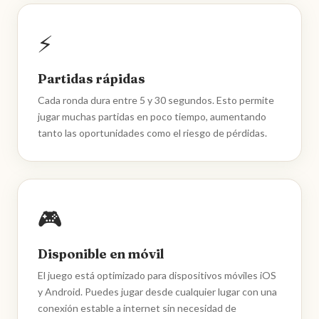
⚡
Partidas rápidas
Cada ronda dura entre 5 y 30 segundos. Esto permite
jugar muchas partidas en poco tiempo, aumentando
tanto las oportunidades como el riesgo de pérdidas.
🎮
Disponible en móvil
El juego está optimizado para dispositivos móviles iOS
y Android. Puedes jugar desde cualquier lugar con una
conexión estable a internet sin necesidad de