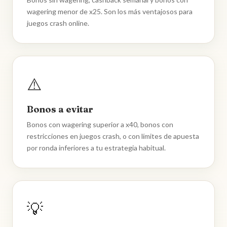
wagering menor de x25. Son los más ventajosos para
juegos crash online.
⚠️
Bonos a evitar
Bonos con wagering superior a x40, bonos con
restricciones en juegos crash, o con límites de apuesta
por ronda inferiores a tu estrategia habitual.
💡