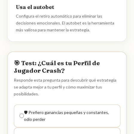
Usa el autobet
Configura el retiro automático para eliminar las
decisiones emocionales. El autobet es la herramienta
más valiosa para mantener la estrategia.
🎯 Test: ¿Cuál es tu Perfil de
Jugador Crash?
Responde esta pregunta para descubrir qué estrategia
se adapta mejor a tu perfil y cómo maximizar tus
posibilidades.
🛡️ Prefiero ganancias pequeñas y constantes,
odio perder