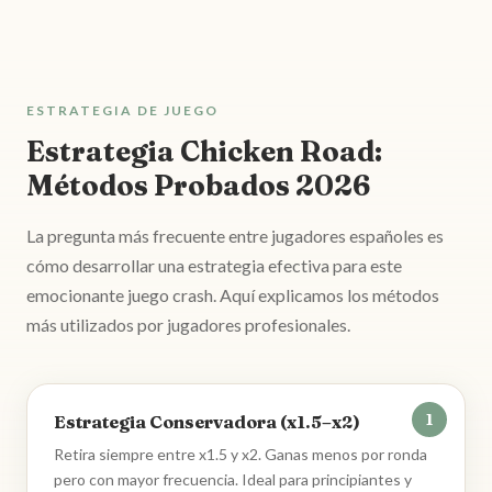
ESTRATEGIA DE JUEGO
Estrategia Chicken Road:
Métodos Probados 2026
La pregunta más frecuente entre jugadores españoles es
cómo desarrollar una estrategia efectiva para este
emocionante juego crash. Aquí explicamos los métodos
más utilizados por jugadores profesionales.
1
Estrategia Conservadora (x1.5–x2)
Retira siempre entre x1.5 y x2. Ganas menos por ronda
pero con mayor frecuencia. Ideal para principiantes y