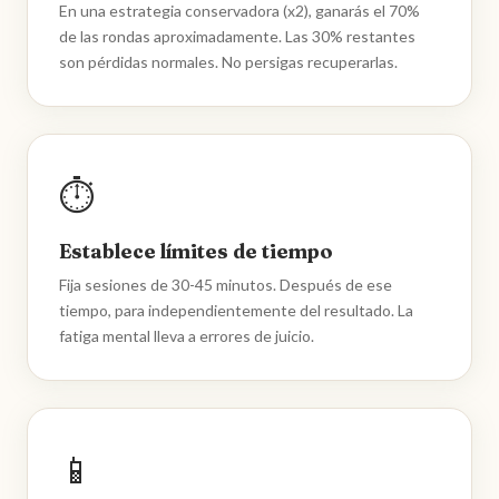
En una estrategia conservadora (x2), ganarás el 70%
de las rondas aproximadamente. Las 30% restantes
son pérdidas normales. No persigas recuperarlas.
⏱️
Establece límites de tiempo
Fija sesiones de 30-45 minutos. Después de ese
tiempo, para independientemente del resultado. La
fatiga mental lleva a errores de juicio.
📱