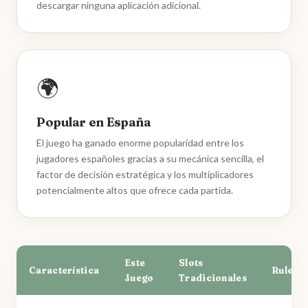
descargar ninguna aplicación adicional.
🌍
Popular en España
El juego ha ganado enorme popularidad entre los
jugadores españoles gracias a su mecánica sencilla, el
factor de decisión estratégica y los multiplicadores
potencialmente altos que ofrece cada partida.
Este
Slots
Característica
Ruleta
Juego
Tradicionales