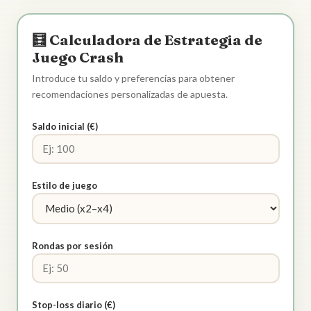
🧮 Calculadora de Estrategia de
Juego Crash
Introduce tu saldo y preferencias para obtener
recomendaciones personalizadas de apuesta.
Saldo inicial (€)
Estilo de juego
Rondas por sesión
Stop-loss diario (€)