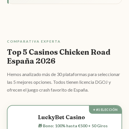
COMPARATIVA EXPERTA
Top 5 Casinos Chicken Road
España 2026
Hemos analizado más de 30 plataformas para seleccionar
las 5 mejores opciones. Todos tienen licencia DGOJ y
ofrecen el juego crash favorito de España.
LuckyBet Casino
🎁 Bono: 100% hasta €500 + 50 Giros