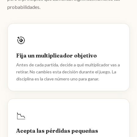
probabilidades.
🎯
Fija un multiplicador objetivo
Antes de cada partida, decide a qué multiplicador vas a
retirar. No cambies esta decisión durante el juego. La
disciplina es la clave número uno para ganar.
📉
Acepta las pérdidas pequeñas