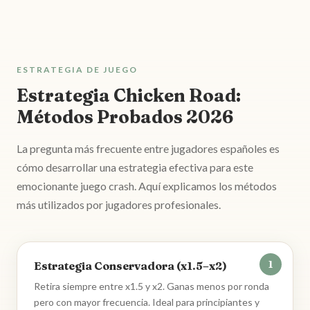
ESTRATEGIA DE JUEGO
Estrategia Chicken Road:
Métodos Probados 2026
La pregunta más frecuente entre jugadores españoles es
cómo desarrollar una estrategia efectiva para este
emocionante juego crash. Aquí explicamos los métodos
más utilizados por jugadores profesionales.
1
Estrategia Conservadora (x1.5–x2)
Retira siempre entre x1.5 y x2. Ganas menos por ronda
pero con mayor frecuencia. Ideal para principiantes y