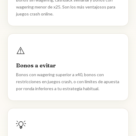
wagering menor de x25. Son los más ventajosos para
juegos crash online.
⚠️
Bonos a evitar
Bonos con wagering superior a x40, bonos con
restricciones en juegos crash, o con límites de apuesta
por ronda inferiores a tu estrategia habitual.
💡