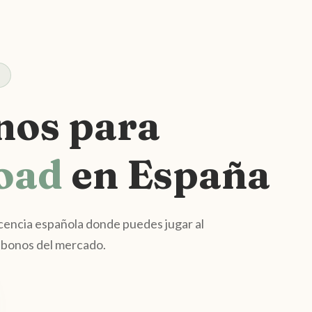
nos para
oad
en España
cencia española donde puedes jugar al
s bonos del mercado.