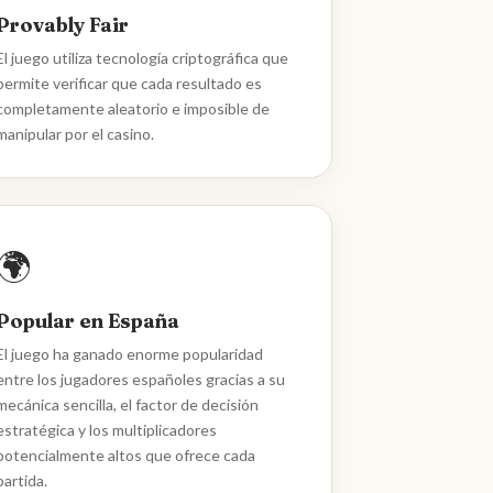
Provably Fair
El juego utiliza tecnología criptográfica que
permite verificar que cada resultado es
completamente aleatorio e imposible de
manipular por el casino.
🌍
Popular en España
El juego ha ganado enorme popularidad
entre los jugadores españoles gracias a su
mecánica sencilla, el factor de decisión
estratégica y los multiplicadores
potencialmente altos que ofrece cada
partida.