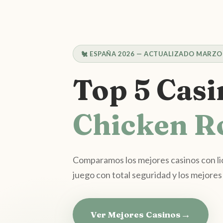
🐔 ESPAÑA 2026 — ACTUALIZADO MARZO
Top 5 Casi
Chicken R
Comparamos los mejores casinos con li
juego con total seguridad y los mejore
→
Ver Mejores Casinos