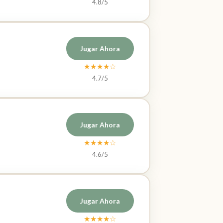
4.8/5
Jugar Ahora
★★★★☆
4.7/5
Jugar Ahora
★★★★☆
4.6/5
Jugar Ahora
★★★★☆