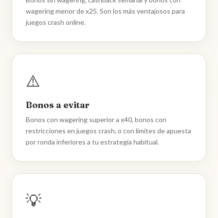
wagering menor de x25. Son los más ventajosos para
juegos crash online.
⚠️
Bonos a evitar
Bonos con wagering superior a x40, bonos con
restricciones en juegos crash, o con límites de apuesta
por ronda inferiores a tu estrategia habitual.
💡