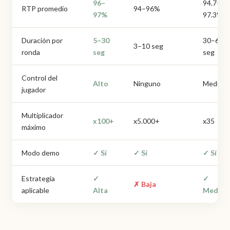
96–
94.7–
RTP promedio
94–96%
97%
97.3%
Duración por
5–30
30–60
3–10 seg
ronda
seg
seg
Control del
Alto
Ninguno
Medio
jugador
Multiplicador
x100+
x5.000+
x35
máximo
Modo demo
✓ Sí
✓ Sí
✓ Sí
Estrategia
✓
✓
✗ Baja
aplicable
Alta
Media