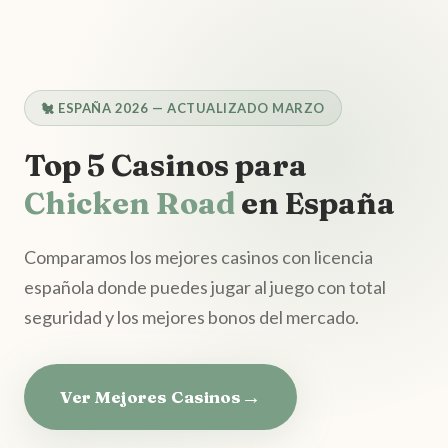
🐔 ESPAÑA 2026 — ACTUALIZADO MARZO
Top 5 Casinos para
Chicken Road
en España
Comparamos los mejores casinos con licencia
española donde puedes jugar al juego con total
seguridad y los mejores bonos del mercado.
→
Ver Mejores Casinos