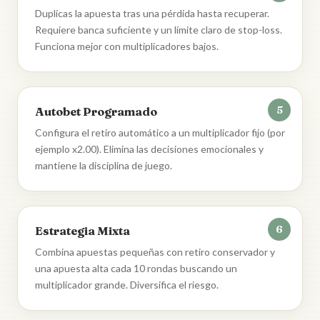
Duplicas la apuesta tras una pérdida hasta recuperar.
Requiere banca suficiente y un límite claro de stop-loss.
Funciona mejor con multiplicadores bajos.
5
Autobet Programado
Configura el retiro automático a un multiplicador fijo (por
ejemplo x2.00). Elimina las decisiones emocionales y
mantiene la disciplina de juego.
6
Estrategia Mixta
Combina apuestas pequeñas con retiro conservador y
una apuesta alta cada 10 rondas buscando un
multiplicador grande. Diversifica el riesgo.