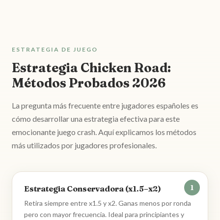
ESTRATEGIA DE JUEGO
Estrategia Chicken Road:
Métodos Probados 2026
La pregunta más frecuente entre jugadores españoles es
cómo desarrollar una estrategia efectiva para este
emocionante juego crash. Aquí explicamos los métodos
más utilizados por jugadores profesionales.
1
Estrategia Conservadora (x1.5–x2)
Retira siempre entre x1.5 y x2. Ganas menos por ronda
pero con mayor frecuencia. Ideal para principiantes y