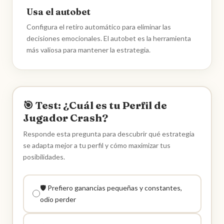
Usa el autobet
Configura el retiro automático para eliminar las
decisiones emocionales. El autobet es la herramienta
más valiosa para mantener la estrategia.
🎯 Test: ¿Cuál es tu Perfil de
Jugador Crash?
Responde esta pregunta para descubrir qué estrategia
se adapta mejor a tu perfil y cómo maximizar tus
posibilidades.
🛡️ Prefiero ganancias pequeñas y constantes,
odio perder