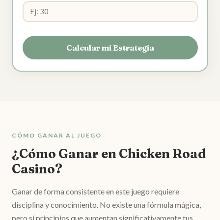
Calcular mi Estrategia
CÓMO GANAR AL JUEGO
¿Cómo Ganar en Chicken Road
Casino?
Ganar de forma consistente en este juego requiere
disciplina y conocimiento. No existe una fórmula mágica,
pero sí principios que aumentan significativamente tus