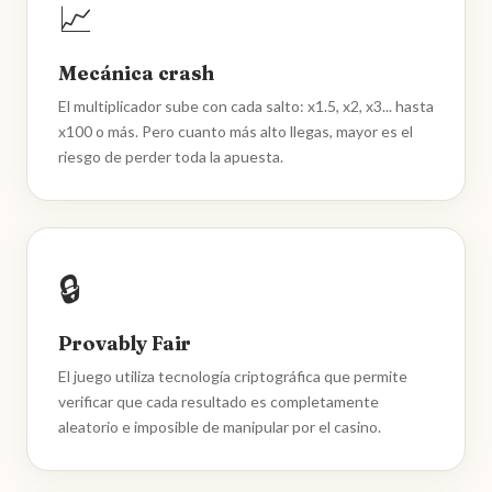
📈
Mecánica crash
El multiplicador sube con cada salto: x1.5, x2, x3... hasta
x100 o más. Pero cuanto más alto llegas, mayor es el
riesgo de perder toda la apuesta.
🔒
Provably Fair
El juego utiliza tecnología criptográfica que permite
verificar que cada resultado es completamente
aleatorio e imposible de manipular por el casino.