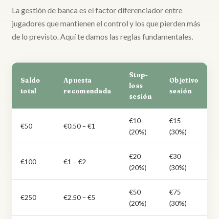
La gestión de banca es el factor diferenciador entre
jugadores que mantienen el control y los que pierden más
de lo previsto. Aquí te damos las reglas fundamentales.
Stop-
Saldo
Apuesta
Objetivo
loss
total
recomendada
sesión
sesión
€10
€15
€50
€0.50 – €1
(20%)
(30%)
€20
€30
€100
€1 – €2
(20%)
(30%)
€50
€75
€250
€2.50 – €5
(20%)
(30%)