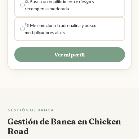
⚖️ Busco un equilibrio entre riesgo y
recompensa moderada
🚀 Me emociona la adrenalina y busco
multiplicadores altos
Ver mi perfil
GESTIÓN DE BANCA
Gestión de Banca en Chicken
Road