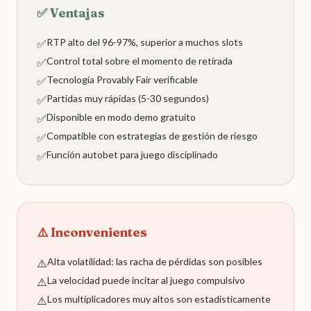
✅ Ventajas
RTP alto del 96-97%, superior a muchos slots
✅
Control total sobre el momento de retirada
✅
Tecnología Provably Fair verificable
✅
Partidas muy rápidas (5-30 segundos)
✅
Disponible en modo demo gratuito
✅
Compatible con estrategias de gestión de riesgo
✅
Función autobet para juego disciplinado
✅
⚠️ Inconvenientes
Alta volatilidad: las racha de pérdidas son posibles
⚠️
La velocidad puede incitar al juego compulsivo
⚠️
Los multiplicadores muy altos son estadísticamente
⚠️