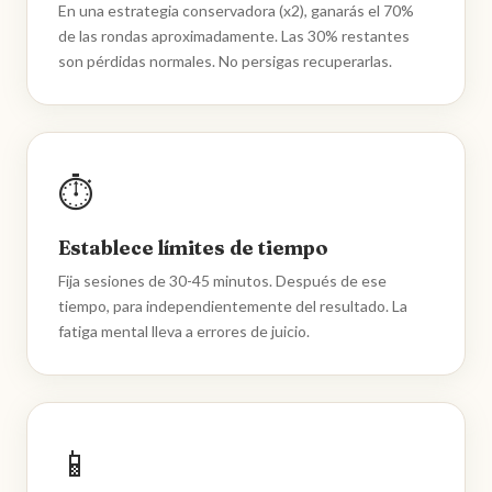
En una estrategia conservadora (x2), ganarás el 70%
de las rondas aproximadamente. Las 30% restantes
son pérdidas normales. No persigas recuperarlas.
⏱️
Establece límites de tiempo
Fija sesiones de 30-45 minutos. Después de ese
tiempo, para independientemente del resultado. La
fatiga mental lleva a errores de juicio.
📱