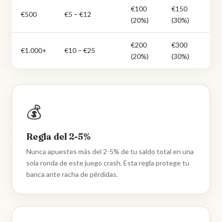
€100
€150
€500
€5 – €12
(20%)
(30%)
€200
€300
€1.000+
€10 – €25
(20%)
(30%)
💰
Regla del 2-5%
Nunca apuestes más del 2-5% de tu saldo total en una
sola ronda de este juego crash. Esta regla protege tu
banca ante racha de pérdidas.