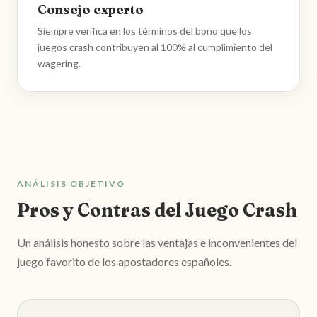
Consejo experto
Siempre verifica en los términos del bono que los
juegos crash contribuyen al 100% al cumplimiento del
wagering.
ANÁLISIS OBJETIVO
Pros y Contras del Juego Crash
Un análisis honesto sobre las ventajas e inconvenientes del
juego favorito de los apostadores españoles.