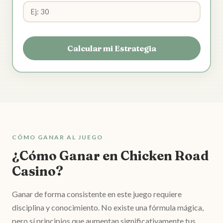
Calcular mi Estrategia
CÓMO GANAR AL JUEGO
¿Cómo Ganar en Chicken Road
Casino?
Ganar de forma consistente en este juego requiere
disciplina y conocimiento. No existe una fórmula mágica,
pero sí principios que aumentan significativamente tus