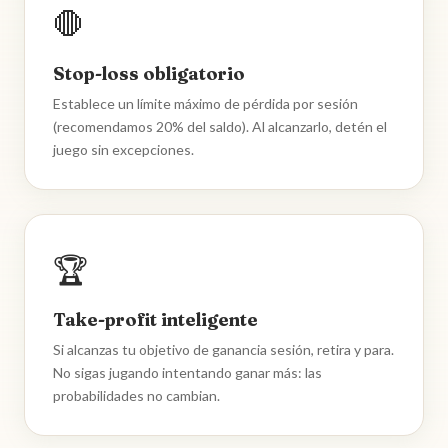
🛑
Stop-loss obligatorio
Establece un límite máximo de pérdida por sesión
(recomendamos 20% del saldo). Al alcanzarlo, detén el
juego sin excepciones.
🏆
Take-profit inteligente
Si alcanzas tu objetivo de ganancia sesión, retira y para.
No sigas jugando intentando ganar más: las
probabilidades no cambian.