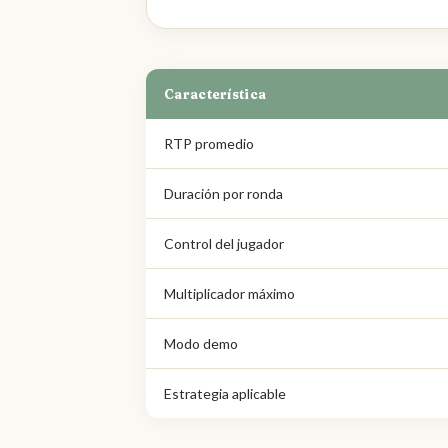
Característica
RTP promedio
Duración por ronda
Control del jugador
Multiplicador máximo
Modo demo
Estrategia aplicable