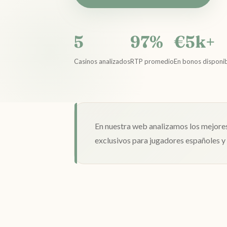
5
97%
€5k+
Casinos analizados
RTP promedio
En bonos disponi
En nuestra web analizamos los mejores
exclusivos para jugadores españoles y 