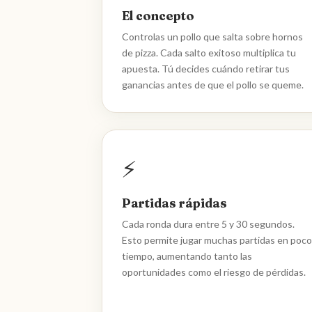
El concepto
Controlas un pollo que salta sobre hornos
de pizza. Cada salto exitoso multiplica tu
apuesta. Tú decides cuándo retirar tus
ganancias antes de que el pollo se queme.
⚡
Partidas rápidas
Cada ronda dura entre 5 y 30 segundos.
Esto permite jugar muchas partidas en poco
tiempo, aumentando tanto las
oportunidades como el riesgo de pérdidas.