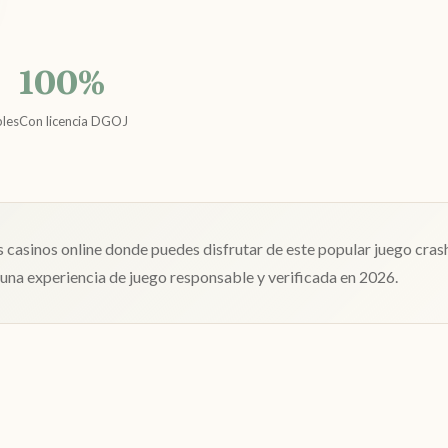
100%
bles
Con licencia DGOJ
 casinos online donde puedes disfrutar de este popular juego cras
una experiencia de juego responsable y verificada en 2026.