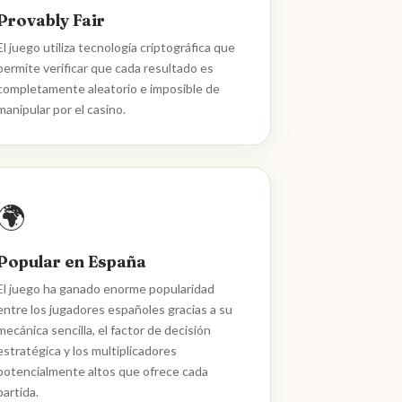
Provably Fair
El juego utiliza tecnología criptográfica que
permite verificar que cada resultado es
completamente aleatorio e imposible de
manipular por el casino.
🌍
Popular en España
El juego ha ganado enorme popularidad
entre los jugadores españoles gracias a su
mecánica sencilla, el factor de decisión
estratégica y los multiplicadores
potencialmente altos que ofrece cada
partida.