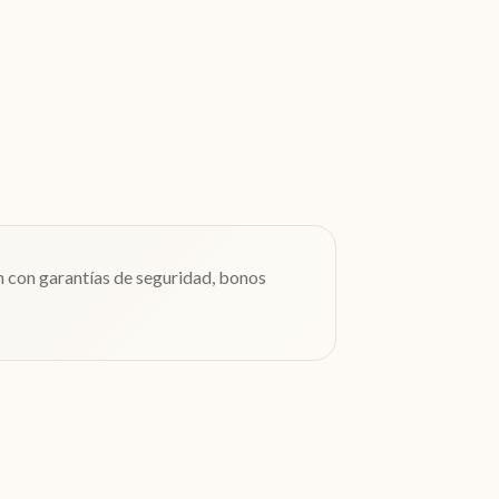
h con garantías de seguridad, bonos