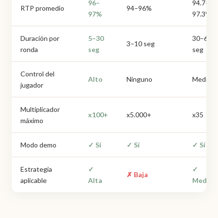
96–
94.7–
RTP promedio
94–96%
97%
97.3%
Duración por
5–30
30–60
3–10 seg
ronda
seg
seg
Control del
Alto
Ninguno
Medio
jugador
Multiplicador
x100+
x5.000+
x35
máximo
Modo demo
✓ Sí
✓ Sí
✓ Sí
Estrategia
✓
✓
✗ Baja
aplicable
Alta
Media