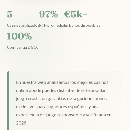
5
97%
€5k+
Casinos analizados
RTP promedio
En bonos disponibles
100%
Con licencia DGOJ
En nuestra web analizamos los mejores casinos
online donde puedes disfrutar de este popular
juego crash con garantías de seguridad, bonos
exclusivos para jugadores españoles y una
experiencia de juego responsable y verificada en
2026.