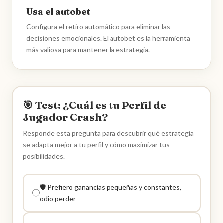
Usa el autobet
Configura el retiro automático para eliminar las
decisiones emocionales. El autobet es la herramienta
más valiosa para mantener la estrategia.
🎯 Test: ¿Cuál es tu Perfil de
Jugador Crash?
Responde esta pregunta para descubrir qué estrategia
se adapta mejor a tu perfil y cómo maximizar tus
posibilidades.
🛡️ Prefiero ganancias pequeñas y constantes,
odio perder