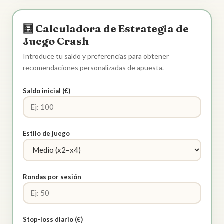
🧮 Calculadora de Estrategia de
Juego Crash
Introduce tu saldo y preferencias para obtener
recomendaciones personalizadas de apuesta.
Saldo inicial (€)
Estilo de juego
Rondas por sesión
Stop-loss diario (€)