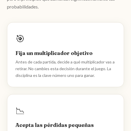
probabilidades.
🎯
Fija un multiplicador objetivo
Antes de cada partida, decide a qué multiplicador vas a
retirar. No cambies esta decisión durante el juego. La
disciplina es la clave número uno para ganar.
📉
Acepta las pérdidas pequeñas