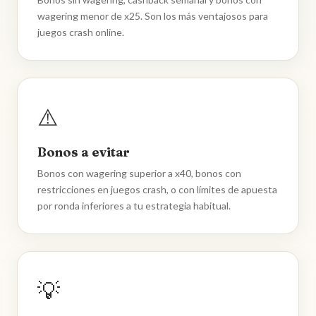
wagering menor de x25. Son los más ventajosos para
juegos crash online.
⚠️
Bonos a evitar
Bonos con wagering superior a x40, bonos con
restricciones en juegos crash, o con límites de apuesta
por ronda inferiores a tu estrategia habitual.
💡