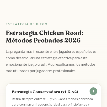
ESTRATEGIA DE JUEGO
Estrategia Chicken Road:
Métodos Probados 2026
La pregunta más frecuente entre jugadores españoles es
cómo desarrollar una estrategia efectiva para este
emocionante juego crash. Aquí explicamos los métodos
más utilizados por jugadores profesionales.
1
Estrategia Conservadora (x1.5–x2)
Retira siempre entre x1.5 y x2. Ganas menos por ronda
pero con mayor frecuencia. Ideal para principiantes y