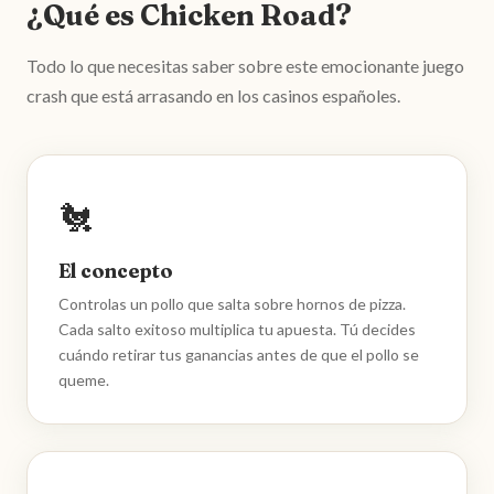
¿Qué es Chicken Road?
Todo lo que necesitas saber sobre este emocionante juego
crash que está arrasando en los casinos españoles.
🐔
El concepto
Controlas un pollo que salta sobre hornos de pizza.
Cada salto exitoso multiplica tu apuesta. Tú decides
cuándo retirar tus ganancias antes de que el pollo se
queme.