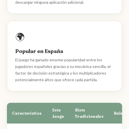
descargar ninguna aplicación adicional.
🌍
Popular en España
El juego ha ganado enorme popularidad entre los
jugadores españoles gracias a su mecánica sencilla, el
factor de decisión estratégica y los multiplicadores
potencialmente altos que ofrece cada partida.
Este
Slots
Característica
Ruleta
Juego
Tradicionales