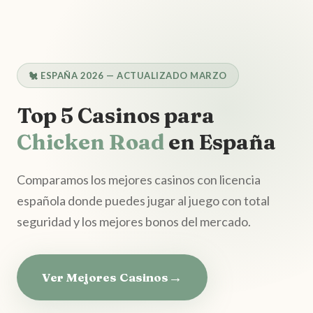
🐔 ESPAÑA 2026 — ACTUALIZADO MARZO
Top 5 Casinos para
Chicken Road
en España
Comparamos los mejores casinos con licencia
española donde puedes jugar al juego con total
seguridad y los mejores bonos del mercado.
→
Ver Mejores Casinos