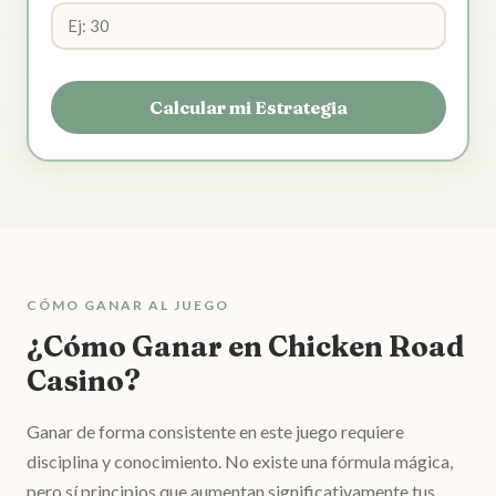
Calcular mi Estrategia
CÓMO GANAR AL JUEGO
¿Cómo Ganar en Chicken Road
Casino?
Ganar de forma consistente en este juego requiere
disciplina y conocimiento. No existe una fórmula mágica,
pero sí principios que aumentan significativamente tus