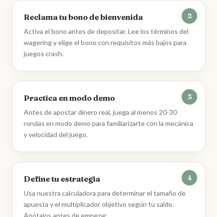
2
Reclama tu bono de bienvenida
Activa el bono antes de depositar. Lee los términos del
wagering y elige el bono con requisitos más bajos para
juegos crash.
3
Practica en modo demo
Antes de apostar dinero real, juega al menos 20-30
rondas en modo demo para familiarizarte con la mecánica
y velocidad del juego.
4
Define tu estrategia
Usa nuestra calculadora para determinar el tamaño de
apuesta y el multiplicador objetivo según tu saldo.
Anótalos antes de empezar.