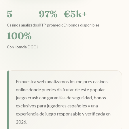
5
97%
€5k+
Casinos analizados
RTP promedio
En bonos disponibles
100%
Con licencia DGOJ
En nuestra web analizamos los mejores casinos
online donde puedes disfrutar de este popular
juego crash con garantías de seguridad, bonos
exclusivos para jugadores españoles y una
experiencia de juego responsable y verificada en
2026.