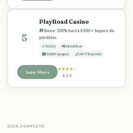
PlayRoad Casino
🎁 Bono: 100% hasta €200 + Seguro de
5
pérdidas
✅ DGOJ
📲 Móvil first
🎰 1000+ juegos
🌙 24/7 Soporte
★★★★☆
Jugar Ahora
4.5/5
GUÍA COMPLETA