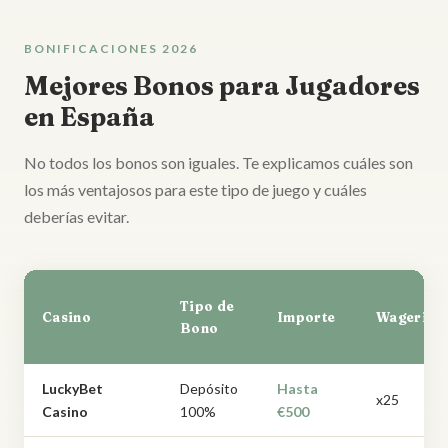
BONIFICACIONES 2026
Mejores Bonos para Jugadores
en España
No todos los bonos son iguales. Te explicamos cuáles son
los más ventajosos para este tipo de juego y cuáles
deberías evitar.
Tipo de
Casino
Importe
Wagering
Bono
LuckyBet
Depósito
Hasta
x25
Casino
100%
€500