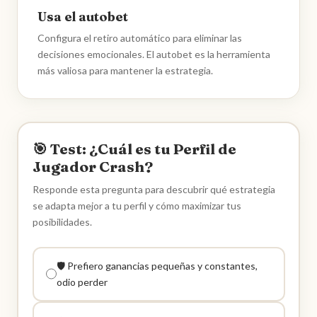
Usa el autobet
Configura el retiro automático para eliminar las
decisiones emocionales. El autobet es la herramienta
más valiosa para mantener la estrategia.
🎯 Test: ¿Cuál es tu Perfil de
Jugador Crash?
Responde esta pregunta para descubrir qué estrategia
se adapta mejor a tu perfil y cómo maximizar tus
posibilidades.
🛡️ Prefiero ganancias pequeñas y constantes,
odio perder