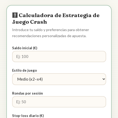
🧮 Calculadora de Estrategia de
Juego Crash
Introduce tu saldo y preferencias para obtener
recomendaciones personalizadas de apuesta.
Saldo inicial (€)
Estilo de juego
Rondas por sesión
Stop-loss diario (€)