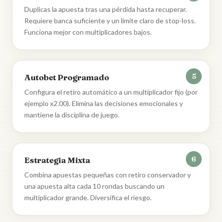
Duplicas la apuesta tras una pérdida hasta recuperar.
Requiere banca suficiente y un límite claro de stop-loss.
Funciona mejor con multiplicadores bajos.
5
Autobet Programado
Configura el retiro automático a un multiplicador fijo (por
ejemplo x2.00). Elimina las decisiones emocionales y
mantiene la disciplina de juego.
6
Estrategia Mixta
Combina apuestas pequeñas con retiro conservador y
una apuesta alta cada 10 rondas buscando un
multiplicador grande. Diversifica el riesgo.