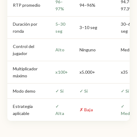
96–
94.7–
RTP promedio
94–96%
97%
97.3%
Duración por
5–30
30–60
3–10 seg
ronda
seg
seg
Control del
Alto
Ninguno
Medio
jugador
Multiplicador
x100+
x5.000+
x35
máximo
Modo demo
✓ Sí
✓ Sí
✓ Sí
Estrategia
✓
✓
✗ Baja
aplicable
Alta
Media