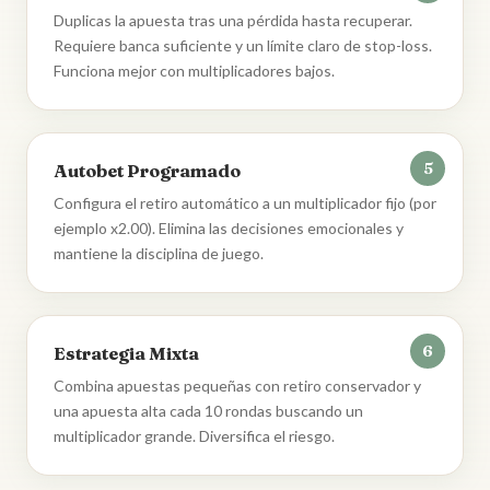
Duplicas la apuesta tras una pérdida hasta recuperar.
Requiere banca suficiente y un límite claro de stop-loss.
Funciona mejor con multiplicadores bajos.
5
Autobet Programado
Configura el retiro automático a un multiplicador fijo (por
ejemplo x2.00). Elimina las decisiones emocionales y
mantiene la disciplina de juego.
6
Estrategia Mixta
Combina apuestas pequeñas con retiro conservador y
una apuesta alta cada 10 rondas buscando un
multiplicador grande. Diversifica el riesgo.