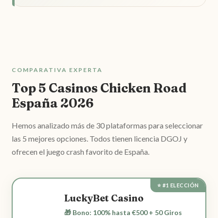
COMPARATIVA EXPERTA
Top 5 Casinos Chicken Road
España 2026
Hemos analizado más de 30 plataformas para seleccionar
las 5 mejores opciones. Todos tienen licencia DGOJ y
ofrecen el juego crash favorito de España.
LuckyBet Casino
🎁 Bono: 100% hasta €500 + 50 Giros