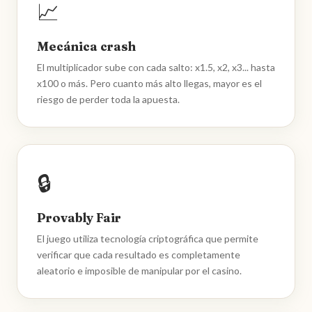
📈
Mecánica crash
El multiplicador sube con cada salto: x1.5, x2, x3... hasta
x100 o más. Pero cuanto más alto llegas, mayor es el
riesgo de perder toda la apuesta.
🔒
Provably Fair
El juego utiliza tecnología criptográfica que permite
verificar que cada resultado es completamente
aleatorio e imposible de manipular por el casino.