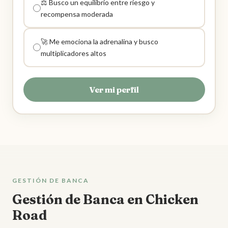
⚖️ Busco un equilibrio entre riesgo y
recompensa moderada
🚀 Me emociona la adrenalina y busco
multiplicadores altos
Ver mi perfil
GESTIÓN DE BANCA
Gestión de Banca en Chicken
Road