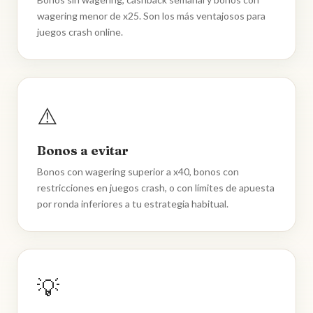
wagering menor de x25. Son los más ventajosos para
juegos crash online.
⚠️
Bonos a evitar
Bonos con wagering superior a x40, bonos con
restricciones en juegos crash, o con límites de apuesta
por ronda inferiores a tu estrategia habitual.
💡