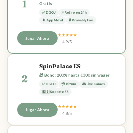
1
Gratis
✅ DGOJ
⚡ Retiro en 24h
📱 App Móvil
🔒 Provably Fair
★★★★★
Jugar Ahora
4.9/5
SpinPalace ES
🎁 Bono: 200% hasta €300 sin wager
2
✅ DGOJ
💳 Bizum
🎮 Live Games
🇪🇸 Soporte ES
★★★★★
Jugar Ahora
4.8/5