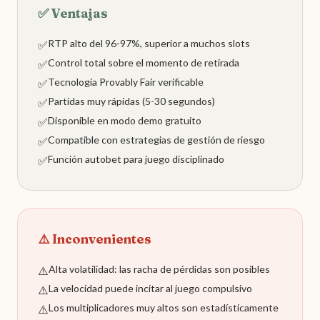
✅ Ventajas
RTP alto del 96-97%, superior a muchos slots
✅
Control total sobre el momento de retirada
✅
Tecnología Provably Fair verificable
✅
Partidas muy rápidas (5-30 segundos)
✅
Disponible en modo demo gratuito
✅
Compatible con estrategias de gestión de riesgo
✅
Función autobet para juego disciplinado
✅
⚠️ Inconvenientes
Alta volatilidad: las racha de pérdidas son posibles
⚠️
La velocidad puede incitar al juego compulsivo
⚠️
Los multiplicadores muy altos son estadísticamente
⚠️