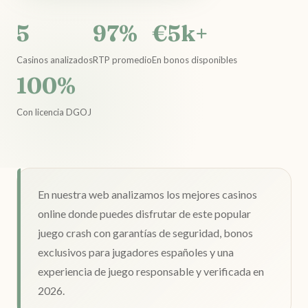
5
97%
€5k+
Casinos analizados
RTP promedio
En bonos disponibles
100%
Con licencia DGOJ
En nuestra web analizamos los mejores casinos
online donde puedes disfrutar de este popular
juego crash con garantías de seguridad, bonos
exclusivos para jugadores españoles y una
experiencia de juego responsable y verificada en
2026.