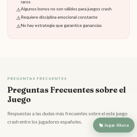
raros
Algunos bonos no son válidos para juegos crash
⚠️
Requiere disciplina emocional constante
⚠️
No hay estrategia que garantice ganancias
⚠️
PREGUNTAS FRECUENTES
Preguntas Frecuentes sobre el
Juego
Respuestas a las dudas más frecuentes sobre el este juego
crash entre los jugadores españoles.
🐔 Jugar Ahora