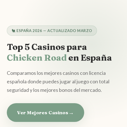
🐔 ESPAÑA 2026 — ACTUALIZADO MARZO
Top 5 Casinos para
Chicken Road
en España
Comparamos los mejores casinos con licencia
española donde puedes jugar al juego con total
seguridad y los mejores bonos del mercado.
→
Ver Mejores Casinos