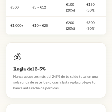
€100
€150
€500
€5 – €12
(20%)
(30%)
€200
€300
€1.000+
€10 – €25
(20%)
(30%)
💰
Regla del 2-5%
Nunca apuestes más del 2-5% de tu saldo total en una
sola ronda de este juego crash. Esta regla protege tu
banca ante racha de pérdidas.