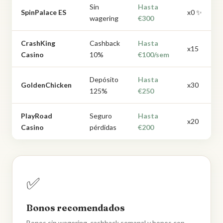
Sin
Hasta
SpinPalace ES
x0 ✨
wagering
€300
CrashKing
Cashback
Hasta
x15
Casino
10%
€100/sem
Depósito
Hasta
GoldenChicken
x30
125%
€250
PlayRoad
Seguro
Hasta
x20
Casino
pérdidas
€200
✅
Bonos recomendados
Bonos sin wagering, cashback semanal y bonos con