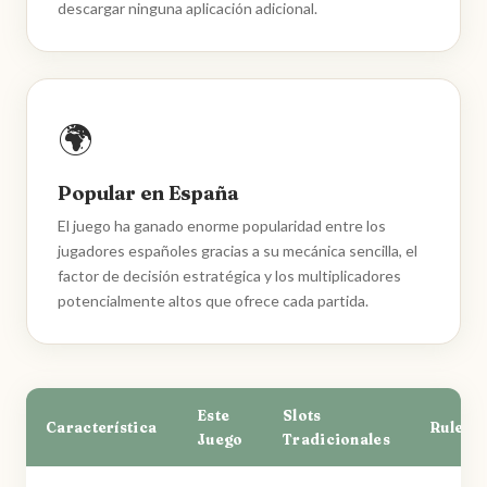
descargar ninguna aplicación adicional.
🌍
Popular en España
El juego ha ganado enorme popularidad entre los
jugadores españoles gracias a su mecánica sencilla, el
factor de decisión estratégica y los multiplicadores
potencialmente altos que ofrece cada partida.
Este
Slots
Característica
Ruleta
Juego
Tradicionales