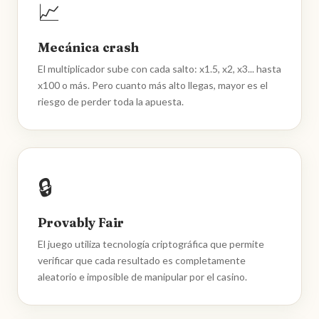
📈
Mecánica crash
El multiplicador sube con cada salto: x1.5, x2, x3... hasta
x100 o más. Pero cuanto más alto llegas, mayor es el
riesgo de perder toda la apuesta.
🔒
Provably Fair
El juego utiliza tecnología criptográfica que permite
verificar que cada resultado es completamente
aleatorio e imposible de manipular por el casino.