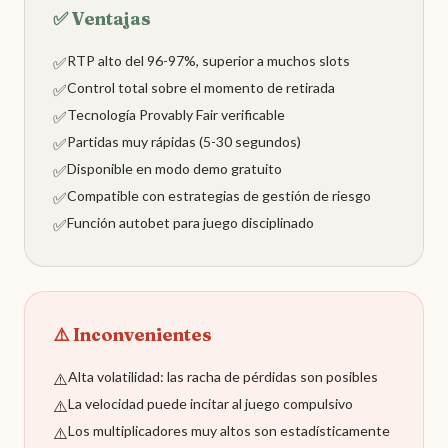
✅ Ventajas
RTP alto del 96-97%, superior a muchos slots
✅
Control total sobre el momento de retirada
✅
Tecnología Provably Fair verificable
✅
Partidas muy rápidas (5-30 segundos)
✅
Disponible en modo demo gratuito
✅
Compatible con estrategias de gestión de riesgo
✅
Función autobet para juego disciplinado
✅
⚠️ Inconvenientes
Alta volatilidad: las racha de pérdidas son posibles
⚠️
La velocidad puede incitar al juego compulsivo
⚠️
Los multiplicadores muy altos son estadísticamente
⚠️