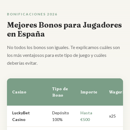
BONIFICACIONES 2026
Mejores Bonos para Jugadores
en España
No todos los bonos son iguales. Te explicamos cuáles son
los más ventajosos para este tipo de juego y cuáles
deberías evitar.
Tipo de
Casino
Importe
Wagering
Bono
LuckyBet
Depósito
Hasta
x25
Casino
100%
€500