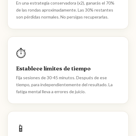
En una estrategia conservadora (x2), ganarás el 70%
de las rondas aproximadamente. Las 30% restantes
son pérdidas normales. No persigas recuperarlas.
⏱️
Establece límites de tiempo
Fija sesiones de 30-45 minutos. Después de ese
tiempo, para independientemente del resultado. La
fatiga mental lleva a errores de juicio.
📱