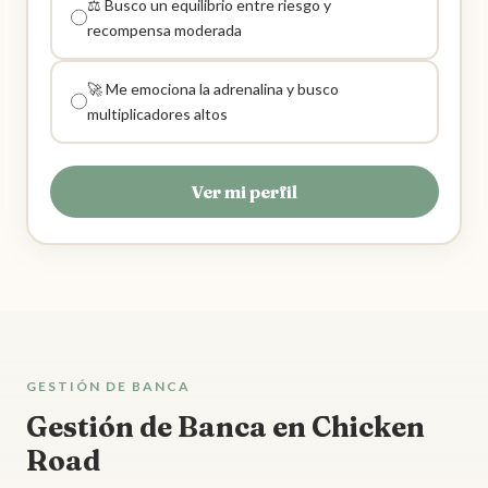
⚖️ Busco un equilibrio entre riesgo y
recompensa moderada
🚀 Me emociona la adrenalina y busco
multiplicadores altos
Ver mi perfil
GESTIÓN DE BANCA
Gestión de Banca en Chicken
Road