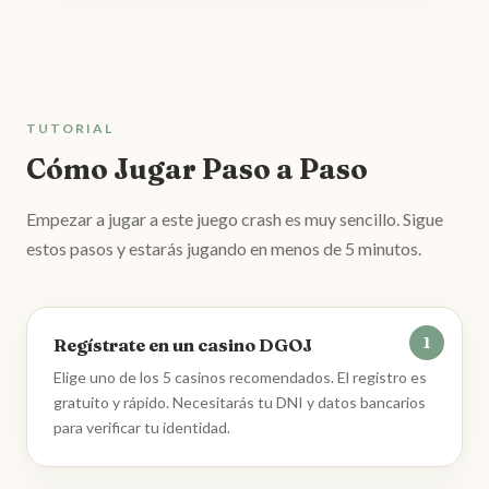
TUTORIAL
Cómo Jugar Paso a Paso
Empezar a jugar a este juego crash es muy sencillo. Sigue
estos pasos y estarás jugando en menos de 5 minutos.
1
Regístrate en un casino DGOJ
Elige uno de los 5 casinos recomendados. El registro es
gratuito y rápido. Necesitarás tu DNI y datos bancarios
para verificar tu identidad.