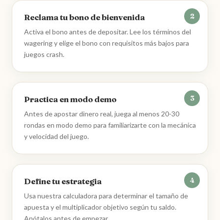
2
Reclama tu bono de bienvenida
Activa el bono antes de depositar. Lee los términos del
wagering y elige el bono con requisitos más bajos para
juegos crash.
3
Practica en modo demo
Antes de apostar dinero real, juega al menos 20-30
rondas en modo demo para familiarizarte con la mecánica
y velocidad del juego.
4
Define tu estrategia
Usa nuestra calculadora para determinar el tamaño de
apuesta y el multiplicador objetivo según tu saldo.
Anótalos antes de empezar.