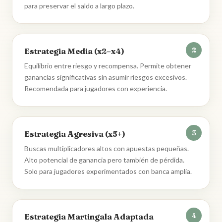
para preservar el saldo a largo plazo.
2
Estrategia Media (x2–x4)
Equilibrio entre riesgo y recompensa. Permite obtener
ganancias significativas sin asumir riesgos excesivos.
Recomendada para jugadores con experiencia.
3
Estrategia Agresiva (x5+)
Buscas multiplicadores altos con apuestas pequeñas.
Alto potencial de ganancia pero también de pérdida.
Solo para jugadores experimentados con banca amplia.
4
Estrategia Martingala Adaptada