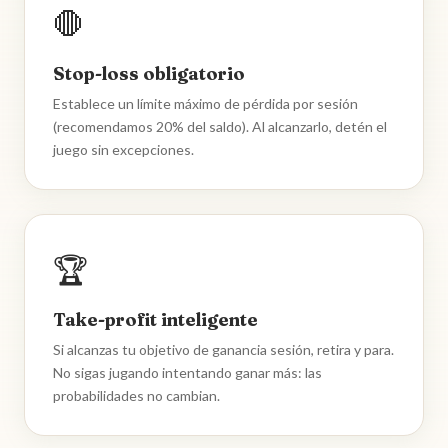
🛑
Stop-loss obligatorio
Establece un límite máximo de pérdida por sesión
(recomendamos 20% del saldo). Al alcanzarlo, detén el
juego sin excepciones.
🏆
Take-profit inteligente
Si alcanzas tu objetivo de ganancia sesión, retira y para.
No sigas jugando intentando ganar más: las
probabilidades no cambian.