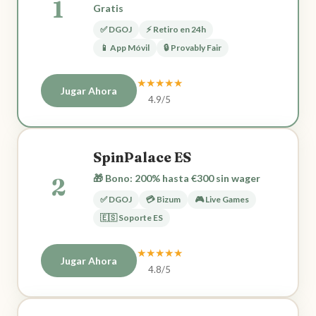
1
Gratis
✅ DGOJ
⚡ Retiro en 24h
📱 App Móvil
🔒 Provably Fair
★★★★★
Jugar Ahora
4.9/5
SpinPalace ES
🎁 Bono: 200% hasta €300 sin wager
2
✅ DGOJ
💳 Bizum
🎮 Live Games
🇪🇸 Soporte ES
★★★★★
Jugar Ahora
4.8/5