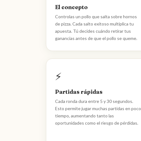
El concepto
Controlas un pollo que salta sobre hornos
de pizza. Cada salto exitoso multiplica tu
apuesta. Tú decides cuándo retirar tus
ganancias antes de que el pollo se queme.
⚡
Partidas rápidas
Cada ronda dura entre 5 y 30 segundos.
Esto permite jugar muchas partidas en poco
tiempo, aumentando tanto las
oportunidades como el riesgo de pérdidas.