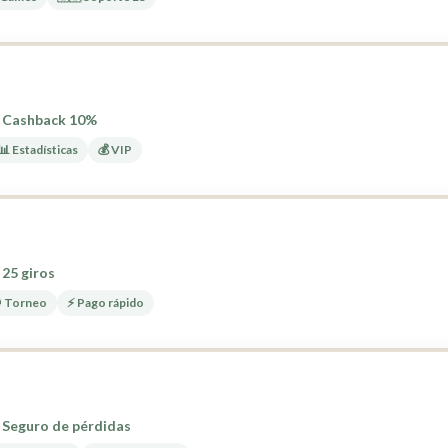
+ Cashback 10%
📊 Estadísticas
💰 VIP
25 giros
 Torneo
⚡ Pago rápido
 Seguro de pérdidas