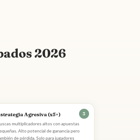
obados 2026
3
strategia Agresiva (x5+)
uscas multiplicadores altos con apuestas
equeñas. Alto potencial de ganancia pero
ambién de pérdida. Solo para jugadores