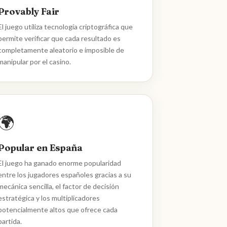
Provably Fair
El juego utiliza tecnología criptográfica que
permite verificar que cada resultado es
completamente aleatorio e imposible de
manipular por el casino.
🌍
Popular en España
El juego ha ganado enorme popularidad
entre los jugadores españoles gracias a su
mecánica sencilla, el factor de decisión
estratégica y los multiplicadores
potencialmente altos que ofrece cada
partida.