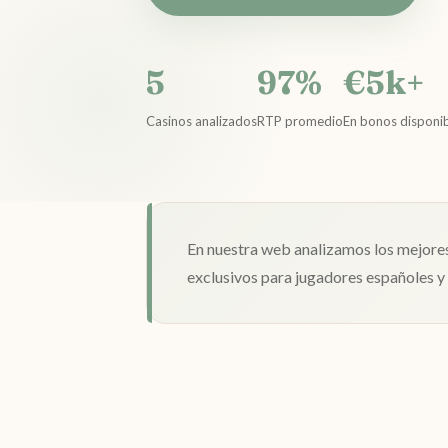
5
97%
€5k+
Casinos analizados
RTP promedio
En bonos disponi
En nuestra web analizamos los mejores
exclusivos para jugadores españoles y 