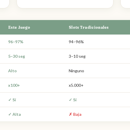
Este Juego
Slots Tradicionales
96–97%
94–96%
5–30 seg
3–10 seg
Alto
Ninguno
x100+
x5.000+
✓ Sí
✓ Sí
✓ Alta
✗ Baja