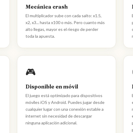
Mecánica crash
El multiplicador sube con cada salto: x1.5,
x2, x3... hasta x100 o más. Pero cuanto más
alto llegas, mayor es el riesgo de perder
toda la apuesta.
🎮
Disponible en móvil
El juego está optimizado para dispositivos
móviles iOS y Android. Puedes jugar desde
cualquier lugar con una conexión estable a
internet sin necesidad de descargar
ninguna aplicación adicional.