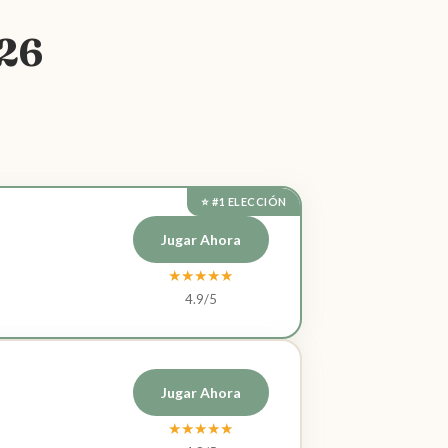
026
Jugar Ahora
★★★★★
4.9/5
Jugar Ahora
★★★★★