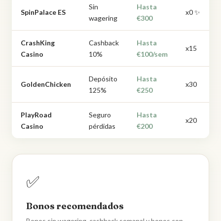
Sin
Hasta
SpinPalace ES
x0 ✨
wagering
€300
CrashKing
Cashback
Hasta
x15
Casino
10%
€100/sem
Depósito
Hasta
GoldenChicken
x30
125%
€250
PlayRoad
Seguro
Hasta
x20
Casino
pérdidas
€200
✅
Bonos recomendados
Bonos sin wagering, cashback semanal y bonos con