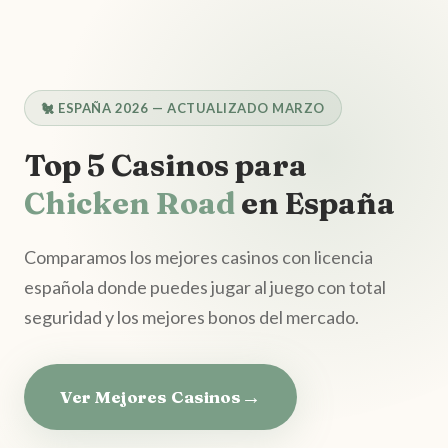
🐔 ESPAÑA 2026 — ACTUALIZADO MARZO
Top 5 Casinos para
Chicken Road
en España
Comparamos los mejores casinos con licencia
española donde puedes jugar al juego con total
seguridad y los mejores bonos del mercado.
→
Ver Mejores Casinos