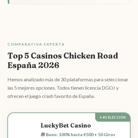
COMPARATIVA EXPERTA
Top 5 Casinos Chicken Road
España 2026
Hemos analizado más de 30 plataformas para seleccionar
las 5 mejores opciones. Todos tienen licencia DGOJ y
ofrecen el juego crash favorito de España.
LuckyBet Casino
🎁 Bono: 100% hasta €500 + 50 Giros