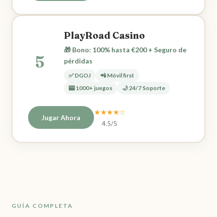
PlayRoad Casino
🎁 Bono: 100% hasta €200 + Seguro de
5
pérdidas
✅ DGOJ
📲 Móvil first
🎰 1000+ juegos
🌙 24/7 Soporte
★★★★☆
Jugar Ahora
4.5/5
GUÍA COMPLETA