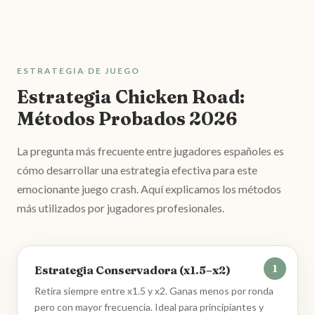
ESTRATEGIA DE JUEGO
Estrategia Chicken Road:
Métodos Probados 2026
La pregunta más frecuente entre jugadores españoles es
cómo desarrollar una estrategia efectiva para este
emocionante juego crash. Aquí explicamos los métodos
más utilizados por jugadores profesionales.
1
Estrategia Conservadora (x1.5–x2)
Retira siempre entre x1.5 y x2. Ganas menos por ronda
pero con mayor frecuencia. Ideal para principiantes y