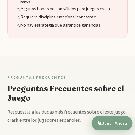
raros
Algunos bonos no son válidos para juegos crash
⚠️
Requiere disciplina emocional constante
⚠️
No hay estrategia que garantice ganancias
⚠️
PREGUNTAS FRECUENTES
Preguntas Frecuentes sobre el
Juego
Respuestas a las dudas más frecuentes sobre el este juego
crash entre los jugadores españoles.
🐔 Jugar Ahora