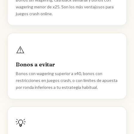
wagering menor de x25. Son los más ventajosos para
juegos crash online.
⚠️
Bonos a evitar
Bonos con wagering superior a x40, bonos con
restricciones en juegos crash, o con límites de apuesta
por ronda inferiores a tu estrategia habitual.
💡