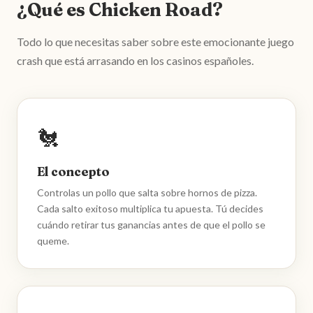
¿Qué es Chicken Road?
Todo lo que necesitas saber sobre este emocionante juego
crash que está arrasando en los casinos españoles.
🐔
El concepto
Controlas un pollo que salta sobre hornos de pizza.
Cada salto exitoso multiplica tu apuesta. Tú decides
cuándo retirar tus ganancias antes de que el pollo se
queme.