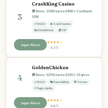
CrashKing Casino
🎁 Bono: 150% hasta €400 + Cashback
3
10%
✅ DGOJ
🔥 Crash Games
📊 Estadísticas
💰 VIP
★★★★☆
Jugar Ahora
4.7/5
GoldenChicken
🎁 Bono: 125% hasta €250 + 25 giros
4
✅ DGOJ
🐔 Especialista
🎯 Torneo
⚡ Pago rápido
★★★★☆
Jugar Ahora
4.6/5