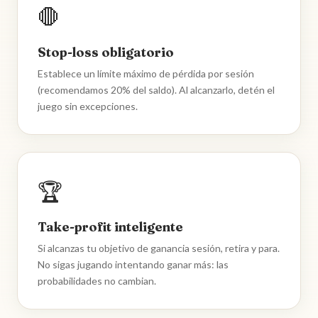
🛑
Stop-loss obligatorio
Establece un límite máximo de pérdida por sesión
(recomendamos 20% del saldo). Al alcanzarlo, detén el
juego sin excepciones.
🏆
Take-profit inteligente
Si alcanzas tu objetivo de ganancia sesión, retira y para.
No sigas jugando intentando ganar más: las
probabilidades no cambian.