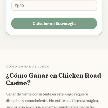
Calcular mi Estrategia
CÓMO GANAR AL JUEGO
¿Cómo Ganar en Chicken Road
Casino?
Ganar de forma consistente en este juego requiere
disciplina y conocimiento. No existe una fórmula mágica,
pero sí principios que aumentan significativamente tus