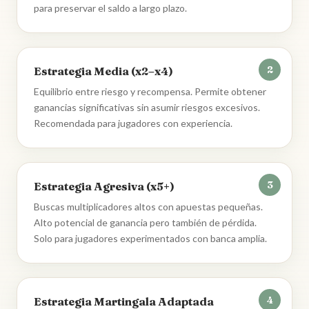
para preservar el saldo a largo plazo.
2
Estrategia Media (x2–x4)
Equilibrio entre riesgo y recompensa. Permite obtener
ganancias significativas sin asumir riesgos excesivos.
Recomendada para jugadores con experiencia.
3
Estrategia Agresiva (x5+)
Buscas multiplicadores altos con apuestas pequeñas.
Alto potencial de ganancia pero también de pérdida.
Solo para jugadores experimentados con banca amplia.
4
Estrategia Martingala Adaptada