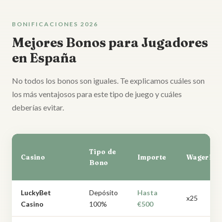
BONIFICACIONES 2026
Mejores Bonos para Jugadores
en España
No todos los bonos son iguales. Te explicamos cuáles son
los más ventajosos para este tipo de juego y cuáles
deberías evitar.
Tipo de
Casino
Importe
Wagering
Bono
LuckyBet
Depósito
Hasta
x25
Casino
100%
€500