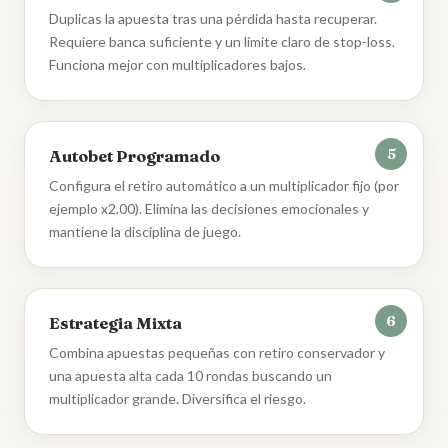
Duplicas la apuesta tras una pérdida hasta recuperar.
Requiere banca suficiente y un límite claro de stop-loss.
Funciona mejor con multiplicadores bajos.
5
Autobet Programado
Configura el retiro automático a un multiplicador fijo (por
ejemplo x2.00). Elimina las decisiones emocionales y
mantiene la disciplina de juego.
6
Estrategia Mixta
Combina apuestas pequeñas con retiro conservador y
una apuesta alta cada 10 rondas buscando un
multiplicador grande. Diversifica el riesgo.