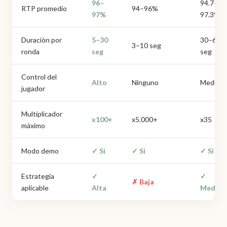
96–
94.7–
RTP promedio
94–96%
97%
97.3%
Duración por
5–30
30–60
3–10 seg
ronda
seg
seg
Control del
Alto
Ninguno
Medio
jugador
Multiplicador
x100+
x5.000+
x35
máximo
Modo demo
✓ Sí
✓ Sí
✓ Sí
Estrategia
✓
✓
✗ Baja
aplicable
Alta
Media