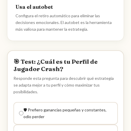
Usa el autobet
Configura el retiro automático para eliminar las
decisiones emocionales. El autobet es la herramienta
más valiosa para mantener la estrategia.
🎯 Test: ¿Cuál es tu Perfil de
Jugador Crash?
Responde esta pregunta para descubrir qué estrategia
se adapta mejor a tu perfil y cómo maximizar tus
posibilidades.
🛡️ Prefiero ganancias pequeñas y constantes,
odio perder