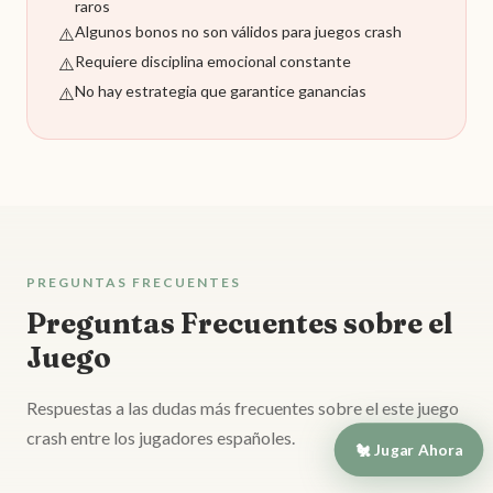
raros
Algunos bonos no son válidos para juegos crash
⚠️
Requiere disciplina emocional constante
⚠️
No hay estrategia que garantice ganancias
⚠️
PREGUNTAS FRECUENTES
Preguntas Frecuentes sobre el
Juego
Respuestas a las dudas más frecuentes sobre el este juego
crash entre los jugadores españoles.
🐔 Jugar Ahora