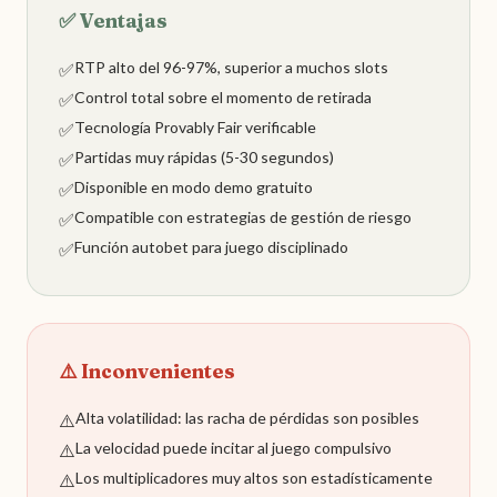
✅ Ventajas
RTP alto del 96-97%, superior a muchos slots
✅
Control total sobre el momento de retirada
✅
Tecnología Provably Fair verificable
✅
Partidas muy rápidas (5-30 segundos)
✅
Disponible en modo demo gratuito
✅
Compatible con estrategias de gestión de riesgo
✅
Función autobet para juego disciplinado
✅
⚠️ Inconvenientes
Alta volatilidad: las racha de pérdidas son posibles
⚠️
La velocidad puede incitar al juego compulsivo
⚠️
Los multiplicadores muy altos son estadísticamente
⚠️