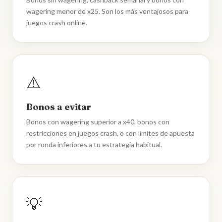
wagering menor de x25. Son los más ventajosos para
juegos crash online.
⚠️
Bonos a evitar
Bonos con wagering superior a x40, bonos con
restricciones en juegos crash, o con límites de apuesta
por ronda inferiores a tu estrategia habitual.
💡