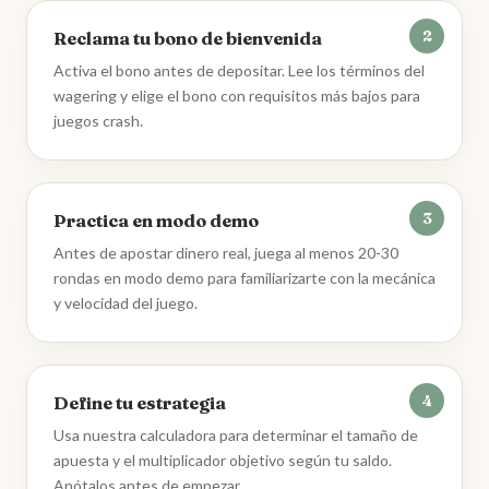
2
Reclama tu bono de bienvenida
Activa el bono antes de depositar. Lee los términos del
wagering y elige el bono con requisitos más bajos para
juegos crash.
3
Practica en modo demo
Antes de apostar dinero real, juega al menos 20-30
rondas en modo demo para familiarizarte con la mecánica
y velocidad del juego.
4
Define tu estrategia
Usa nuestra calculadora para determinar el tamaño de
apuesta y el multiplicador objetivo según tu saldo.
Anótalos antes de empezar.