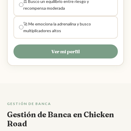
⚖️ Busco un equilibrio entre riesgo y
recompensa moderada
🚀 Me emociona la adrenalina y busco
multiplicadores altos
Ver mi perfil
GESTIÓN DE BANCA
Gestión de Banca en Chicken
Road