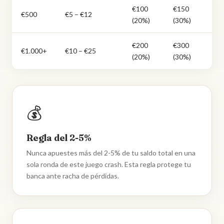
€100
€150
€500
€5 – €12
(20%)
(30%)
€200
€300
€1.000+
€10 – €25
(20%)
(30%)
💰
Regla del 2-5%
Nunca apuestes más del 2-5% de tu saldo total en una
sola ronda de este juego crash. Esta regla protege tu
banca ante racha de pérdidas.