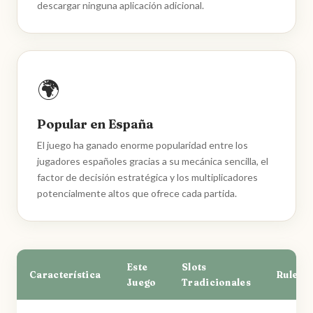
descargar ninguna aplicación adicional.
🌍
Popular en España
El juego ha ganado enorme popularidad entre los
jugadores españoles gracias a su mecánica sencilla, el
factor de decisión estratégica y los multiplicadores
potencialmente altos que ofrece cada partida.
Este
Slots
Característica
Ruleta
Juego
Tradicionales