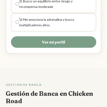
⚖️ Busco un equilibrio entre riesgo y
recompensa moderada
🚀 Me emociona la adrenalina y busco
multiplicadores altos
Ver mi perfil
GESTIÓN DE BANCA
Gestión de Banca en Chicken
Road