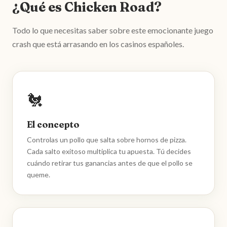
¿Qué es Chicken Road?
Todo lo que necesitas saber sobre este emocionante juego
crash que está arrasando en los casinos españoles.
🐔
El concepto
Controlas un pollo que salta sobre hornos de pizza.
Cada salto exitoso multiplica tu apuesta. Tú decides
cuándo retirar tus ganancias antes de que el pollo se
queme.