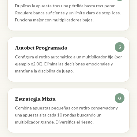
Duplicas la apuesta tras una pérdida hasta recuperar.
Requiere banca suficiente y un límite claro de stop-loss.
Funciona mejor con multiplicadores bajos.
5
Autobet Programado
Configura el retiro automático a un multiplicador fijo (por
ejemplo x2.00). Elimina las decisiones emocionales y
mantiene la disciplina de juego.
6
Estrategia Mixta
Combina apuestas pequeñas con retiro conservador y
una apuesta alta cada 10 rondas buscando un
multiplicador grande. Diversifica el riesgo.