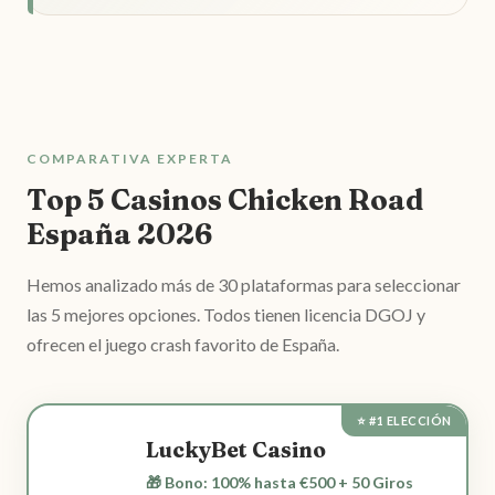
COMPARATIVA EXPERTA
Top 5 Casinos Chicken Road
España 2026
Hemos analizado más de 30 plataformas para seleccionar
las 5 mejores opciones. Todos tienen licencia DGOJ y
ofrecen el juego crash favorito de España.
LuckyBet Casino
🎁 Bono: 100% hasta €500 + 50 Giros