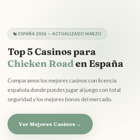
🐔 ESPAÑA 2026 — ACTUALIZADO MARZO
Top 5 Casinos para
Chicken Road
en España
Comparamos los mejores casinos con licencia
española donde puedes jugar al juego con total
seguridad y los mejores bonos del mercado.
→
Ver Mejores Casinos