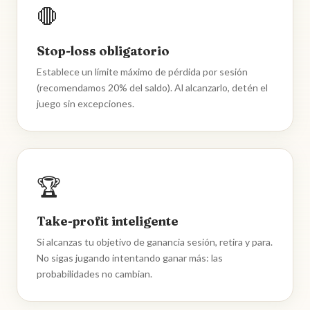
🛑
Stop-loss obligatorio
Establece un límite máximo de pérdida por sesión
(recomendamos 20% del saldo). Al alcanzarlo, detén el
juego sin excepciones.
🏆
Take-profit inteligente
Si alcanzas tu objetivo de ganancia sesión, retira y para.
No sigas jugando intentando ganar más: las
probabilidades no cambian.