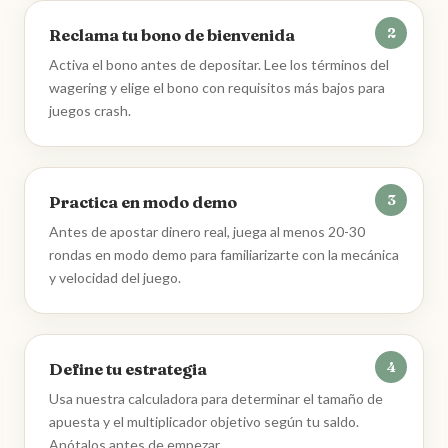
2
Reclama tu bono de bienvenida
Activa el bono antes de depositar. Lee los términos del
wagering y elige el bono con requisitos más bajos para
juegos crash.
3
Practica en modo demo
Antes de apostar dinero real, juega al menos 20-30
rondas en modo demo para familiarizarte con la mecánica
y velocidad del juego.
4
Define tu estrategia
Usa nuestra calculadora para determinar el tamaño de
apuesta y el multiplicador objetivo según tu saldo.
Anótalos antes de empezar.