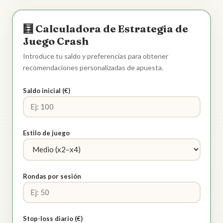
🧮 Calculadora de Estrategia de
Juego Crash
Introduce tu saldo y preferencias para obtener
recomendaciones personalizadas de apuesta.
Saldo inicial (€)
Estilo de juego
Rondas por sesión
Stop-loss diario (€)