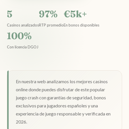
5
97%
€5k+
Casinos analizados
RTP promedio
En bonos disponibles
100%
Con licencia DGOJ
En nuestra web analizamos los mejores casinos
online donde puedes disfrutar de este popular
juego crash con garantías de seguridad, bonos
exclusivos para jugadores españoles y una
experiencia de juego responsable y verificada en
2026.