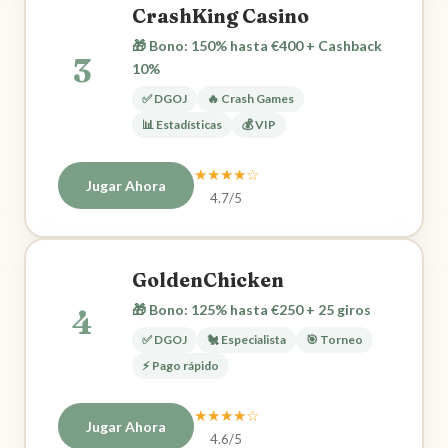
CrashKing Casino
🎁 Bono: 150% hasta €400 + Cashback
3
10%
✅ DGOJ
🔥 Crash Games
📊 Estadísticas
💰 VIP
★★★★☆
Jugar Ahora
4.7/5
GoldenChicken
🎁 Bono: 125% hasta €250 + 25 giros
4
✅ DGOJ
🐔 Especialista
🎯 Torneo
⚡ Pago rápido
★★★★☆
Jugar Ahora
4.6/5