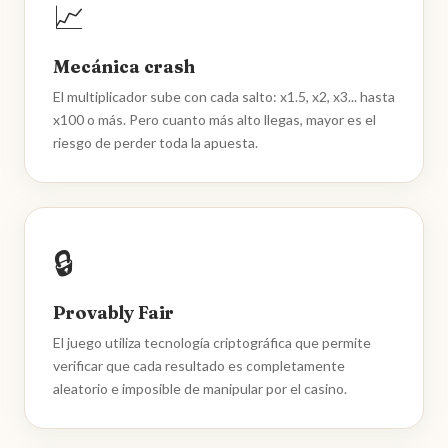
📈
Mecánica crash
El multiplicador sube con cada salto: x1.5, x2, x3... hasta
x100 o más. Pero cuanto más alto llegas, mayor es el
riesgo de perder toda la apuesta.
🔒
Provably Fair
El juego utiliza tecnología criptográfica que permite
verificar que cada resultado es completamente
aleatorio e imposible de manipular por el casino.