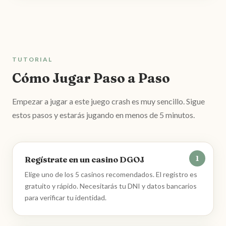
TUTORIAL
Cómo Jugar Paso a Paso
Empezar a jugar a este juego crash es muy sencillo. Sigue
estos pasos y estarás jugando en menos de 5 minutos.
1
Regístrate en un casino DGOJ
Elige uno de los 5 casinos recomendados. El registro es
gratuito y rápido. Necesitarás tu DNI y datos bancarios
para verificar tu identidad.