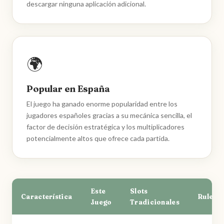
descargar ninguna aplicación adicional.
🌍
Popular en España
El juego ha ganado enorme popularidad entre los
jugadores españoles gracias a su mecánica sencilla, el
factor de decisión estratégica y los multiplicadores
potencialmente altos que ofrece cada partida.
Este
Slots
Característica
Ruleta
Juego
Tradicionales