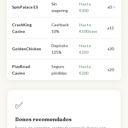
Sin
Hasta
SpinPalace ES
x0 ✨
wagering
€300
CrashKing
Cashback
Hasta
x15
Casino
10%
€100/sem
Depósito
Hasta
GoldenChicken
x30
125%
€250
PlayRoad
Seguro
Hasta
x20
Casino
pérdidas
€200
✅
Bonos recomendados
Bonos sin wagering, cashback semanal y bonos con