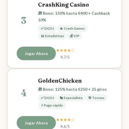
CrashKing Casino
🎁 Bono: 150% hasta €400 + Cashback
3
10%
✅ DGOJ
🔥 Crash Games
📊 Estadísticas
💰 VIP
★★★★☆
Jugar Ahora
4.7/5
GoldenChicken
🎁 Bono: 125% hasta €250 + 25 giros
4
✅ DGOJ
🐔 Especialista
🎯 Torneo
⚡ Pago rápido
★★★★☆
Jugar Ahora
4.6/5