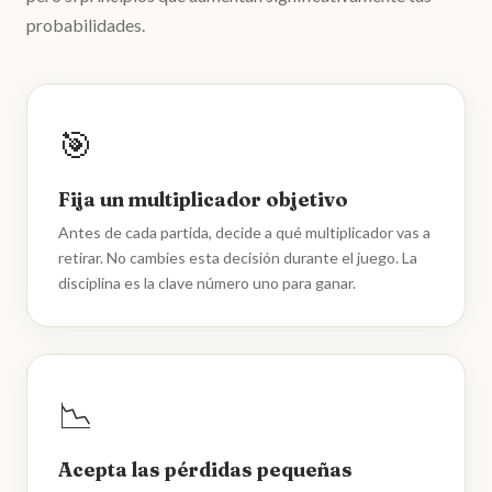
probabilidades.
🎯
Fija un multiplicador objetivo
Antes de cada partida, decide a qué multiplicador vas a
retirar. No cambies esta decisión durante el juego. La
disciplina es la clave número uno para ganar.
📉
Acepta las pérdidas pequeñas