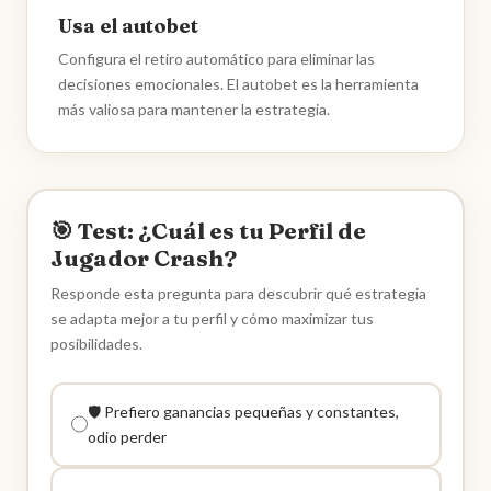
Usa el autobet
Configura el retiro automático para eliminar las
decisiones emocionales. El autobet es la herramienta
más valiosa para mantener la estrategia.
🎯 Test: ¿Cuál es tu Perfil de
Jugador Crash?
Responde esta pregunta para descubrir qué estrategia
se adapta mejor a tu perfil y cómo maximizar tus
posibilidades.
🛡️ Prefiero ganancias pequeñas y constantes,
odio perder