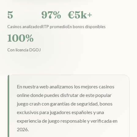
5
97%
€5k+
Casinos analizados
RTP promedio
En bonos disponibles
100%
Con licencia DGOJ
En nuestra web analizamos los mejores casinos
online donde puedes disfrutar de este popular
juego crash con garantías de seguridad, bonos
exclusivos para jugadores españoles y una
experiencia de juego responsable y verificada en
2026.