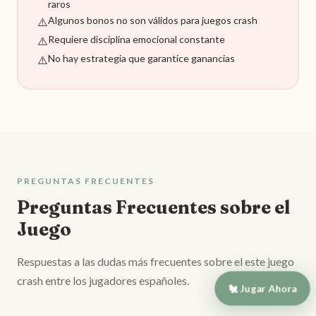
raros
Algunos bonos no son válidos para juegos crash
⚠️
Requiere disciplina emocional constante
⚠️
No hay estrategia que garantice ganancias
⚠️
PREGUNTAS FRECUENTES
Preguntas Frecuentes sobre el
Juego
Respuestas a las dudas más frecuentes sobre el este juego
crash entre los jugadores españoles.
🐔 Jugar Ahora