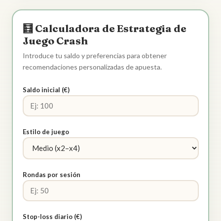
🧮 Calculadora de Estrategia de
Juego Crash
Introduce tu saldo y preferencias para obtener
recomendaciones personalizadas de apuesta.
Saldo inicial (€)
Estilo de juego
Rondas por sesión
Stop-loss diario (€)