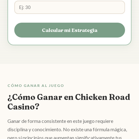
Calcular mi Estrategia
CÓMO GANAR AL JUEGO
¿Cómo Ganar en Chicken Road
Casino?
Ganar de forma consistente en este juego requiere
disciplina y conocimiento. No existe una fórmula mágica,
pero sí principios que aumentan significativamente tus