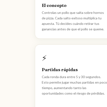
El concepto
Controlas un pollo que salta sobre hornos
de pizza. Cada salto exitoso multiplica tu
apuesta. Tú decides cuándo retirar tus
ganancias antes de que el pollo se queme.
⚡
Partidas rápidas
Cada ronda dura entre 5 y 30 segundos.
Esto permite jugar muchas partidas en poco
tiempo, aumentando tanto las
oportunidades como el riesgo de pérdidas.