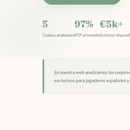
5
97%
€5k+
Casinos analizados
RTP promedio
En bonos disponi
En nuestra web analizamos los mejores
exclusivos para jugadores españoles y 