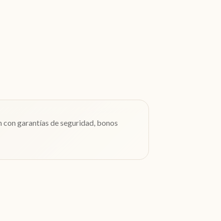
h con garantías de seguridad, bonos