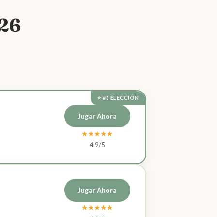
026
Jugar Ahora
★★★★★
4.9/5
Jugar Ahora
★★★★★