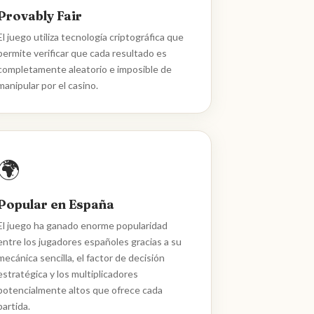
Provably Fair
El juego utiliza tecnología criptográfica que
permite verificar que cada resultado es
completamente aleatorio e imposible de
manipular por el casino.
🌍
Popular en España
El juego ha ganado enorme popularidad
entre los jugadores españoles gracias a su
mecánica sencilla, el factor de decisión
estratégica y los multiplicadores
potencialmente altos que ofrece cada
partida.