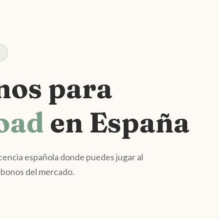
nos para
oad
en España
cencia española donde puedes jugar al
s bonos del mercado.