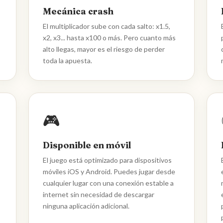
Mecánica crash
El multiplicador sube con cada salto: x1.5,
x2, x3... hasta x100 o más. Pero cuanto más
alto llegas, mayor es el riesgo de perder
toda la apuesta.
🎮
Disponible en móvil
El juego está optimizado para dispositivos
móviles iOS y Android. Puedes jugar desde
cualquier lugar con una conexión estable a
internet sin necesidad de descargar
ninguna aplicación adicional.