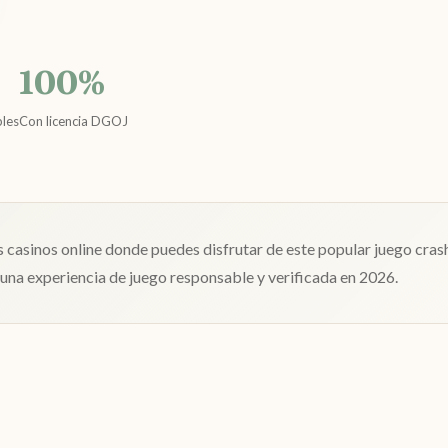
100%
bles
Con licencia DGOJ
 casinos online donde puedes disfrutar de este popular juego cras
una experiencia de juego responsable y verificada en 2026.