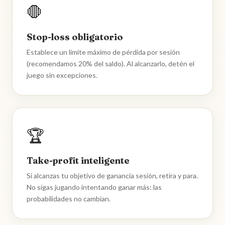
🛑
Stop-loss obligatorio
Establece un límite máximo de pérdida por sesión
(recomendamos 20% del saldo). Al alcanzarlo, detén el
juego sin excepciones.
🏆
Take-profit inteligente
Si alcanzas tu objetivo de ganancia sesión, retira y para.
No sigas jugando intentando ganar más: las
probabilidades no cambian.