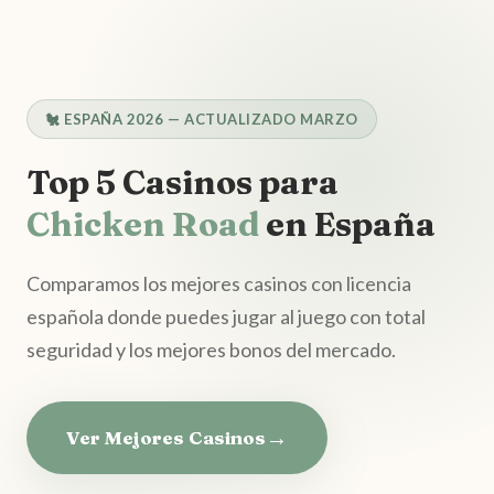
🐔 ESPAÑA 2026 — ACTUALIZADO MARZO
Top 5 Casinos para
Chicken Road
en España
Comparamos los mejores casinos con licencia
española donde puedes jugar al juego con total
seguridad y los mejores bonos del mercado.
→
Ver Mejores Casinos