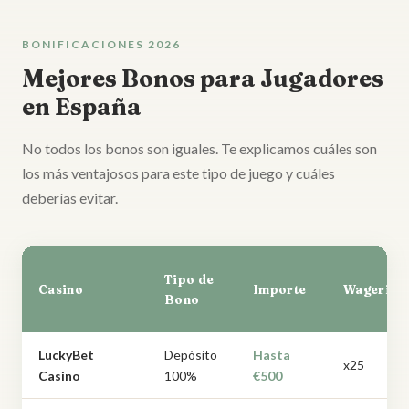
BONIFICACIONES 2026
Mejores Bonos para Jugadores
en España
No todos los bonos son iguales. Te explicamos cuáles son
los más ventajosos para este tipo de juego y cuáles
deberías evitar.
Tipo de
Casino
Importe
Wagering
Bono
LuckyBet
Depósito
Hasta
x25
Casino
100%
€500