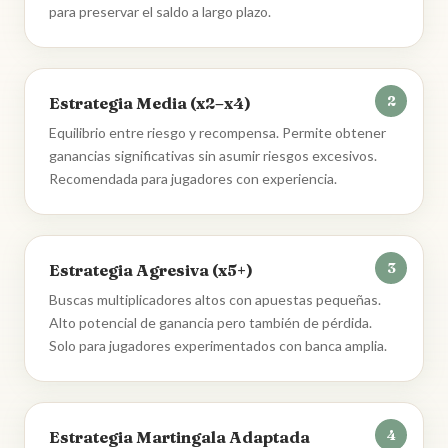
para preservar el saldo a largo plazo.
2
Estrategia Media (x2–x4)
Equilibrio entre riesgo y recompensa. Permite obtener
ganancias significativas sin asumir riesgos excesivos.
Recomendada para jugadores con experiencia.
3
Estrategia Agresiva (x5+)
Buscas multiplicadores altos con apuestas pequeñas.
Alto potencial de ganancia pero también de pérdida.
Solo para jugadores experimentados con banca amplia.
4
Estrategia Martingala Adaptada