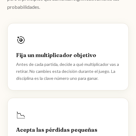
probabilidades.
🎯
Fija un multiplicador objetivo
Antes de cada partida, decide a qué multiplicador vas a
retirar. No cambies esta decisión durante el juego. La
disciplina es la clave número uno para ganar.
📉
Acepta las pérdidas pequeñas