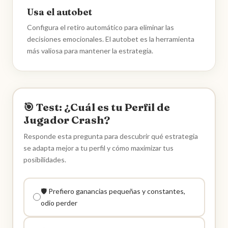
Usa el autobet
Configura el retiro automático para eliminar las
decisiones emocionales. El autobet es la herramienta
más valiosa para mantener la estrategia.
🎯 Test: ¿Cuál es tu Perfil de
Jugador Crash?
Responde esta pregunta para descubrir qué estrategia
se adapta mejor a tu perfil y cómo maximizar tus
posibilidades.
🛡️ Prefiero ganancias pequeñas y constantes,
odio perder