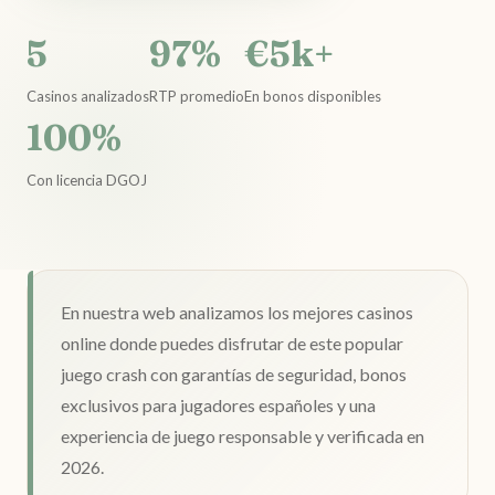
5
97%
€5k+
Casinos analizados
RTP promedio
En bonos disponibles
100%
Con licencia DGOJ
En nuestra web analizamos los mejores casinos
online donde puedes disfrutar de este popular
juego crash con garantías de seguridad, bonos
exclusivos para jugadores españoles y una
experiencia de juego responsable y verificada en
2026.