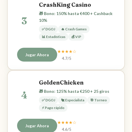
CrashKing Casino
🎁 Bono: 150% hasta €400 + Cashback
3
10%
✅ DGOJ
🔥 Crash Games
📊 Estadísticas
💰 VIP
★★★★☆
Jugar Ahora
4.7/5
GoldenChicken
🎁 Bono: 125% hasta €250 + 25 giros
4
✅ DGOJ
🐔 Especialista
🎯 Torneo
⚡ Pago rápido
★★★★☆
Jugar Ahora
4.6/5