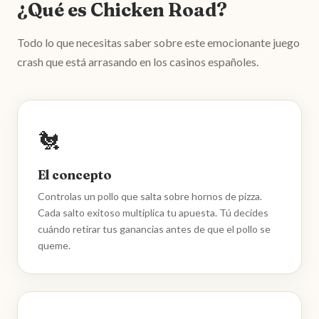
¿Qué es Chicken Road?
Todo lo que necesitas saber sobre este emocionante juego
crash que está arrasando en los casinos españoles.
🐔
El concepto
Controlas un pollo que salta sobre hornos de pizza.
Cada salto exitoso multiplica tu apuesta. Tú decides
cuándo retirar tus ganancias antes de que el pollo se
queme.