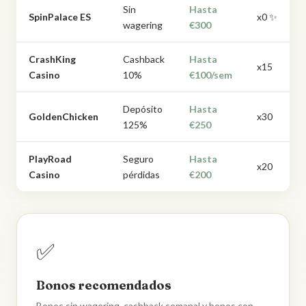
Sin
Hasta
SpinPalace ES
x0 ✨
wagering
€300
CrashKing
Cashback
Hasta
x15
Casino
10%
€100/sem
Depósito
Hasta
GoldenChicken
x30
125%
€250
PlayRoad
Seguro
Hasta
x20
Casino
pérdidas
€200
✅
Bonos recomendados
Bonos sin wagering, cashback semanal y bonos con