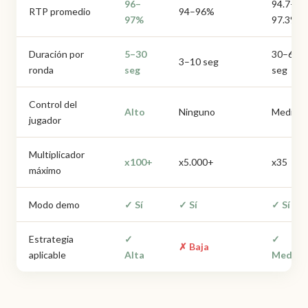
96–
94.7–
RTP promedio
94–96%
97%
97.3%
Duración por
5–30
30–60
3–10 seg
ronda
seg
seg
Control del
Alto
Ninguno
Medio
jugador
Multiplicador
x100+
x5.000+
x35
máximo
Modo demo
✓ Sí
✓ Sí
✓ Sí
Estrategia
✓
✓
✗ Baja
aplicable
Alta
Media