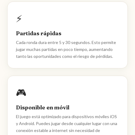
⚡
Partidas rápidas
Cada ronda dura entre 5 y 30 segundos. Esto permite
jugar muchas partidas en poco tiempo, aumentando
tanto las oportunidades como el riesgo de pérdidas.
🎮
Disponible en móvil
El juego está optimizado para dispositivos móviles iOS
y Android. Puedes jugar desde cualquier lugar con una
conexión estable a internet sin necesidad de