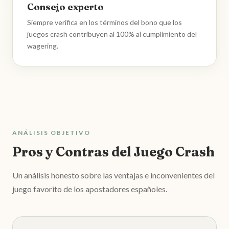
Consejo experto
Siempre verifica en los términos del bono que los
juegos crash contribuyen al 100% al cumplimiento del
wagering.
ANÁLISIS OBJETIVO
Pros y Contras del Juego Crash
Un análisis honesto sobre las ventajas e inconvenientes del
juego favorito de los apostadores españoles.