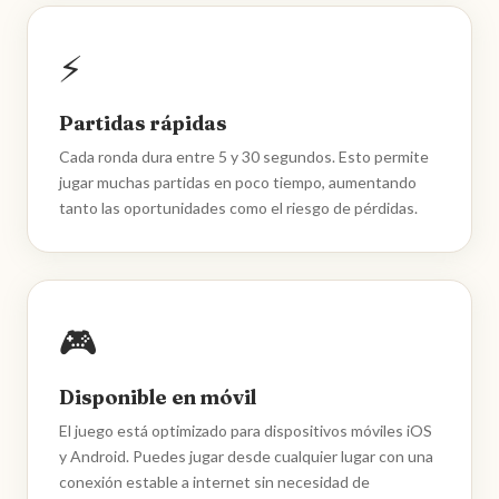
⚡
Partidas rápidas
Cada ronda dura entre 5 y 30 segundos. Esto permite
jugar muchas partidas en poco tiempo, aumentando
tanto las oportunidades como el riesgo de pérdidas.
🎮
Disponible en móvil
El juego está optimizado para dispositivos móviles iOS
y Android. Puedes jugar desde cualquier lugar con una
conexión estable a internet sin necesidad de