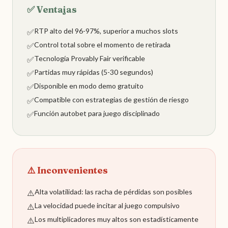
✅ Ventajas
RTP alto del 96-97%, superior a muchos slots
✅
Control total sobre el momento de retirada
✅
Tecnología Provably Fair verificable
✅
Partidas muy rápidas (5-30 segundos)
✅
Disponible en modo demo gratuito
✅
Compatible con estrategias de gestión de riesgo
✅
Función autobet para juego disciplinado
✅
⚠️ Inconvenientes
Alta volatilidad: las racha de pérdidas son posibles
⚠️
La velocidad puede incitar al juego compulsivo
⚠️
Los multiplicadores muy altos son estadísticamente
⚠️