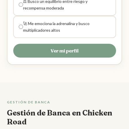
⚖️ Busco un equilibrio entre riesgo y
recompensa moderada
🚀 Me emociona la adrenalina y busco
multiplicadores altos
Ver mi perfil
GESTIÓN DE BANCA
Gestión de Banca en Chicken
Road