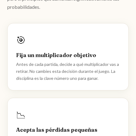
probabilidades.
🎯
Fija un multiplicador objetivo
Antes de cada partida, decide a qué multiplicador vas a
retirar. No cambies esta decisión durante el juego. La
disciplina es la clave número uno para ganar.
📉
Acepta las pérdidas pequeñas