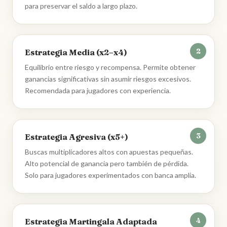
para preservar el saldo a largo plazo.
2
Estrategia Media (x2–x4)
Equilibrio entre riesgo y recompensa. Permite obtener
ganancias significativas sin asumir riesgos excesivos.
Recomendada para jugadores con experiencia.
3
Estrategia Agresiva (x5+)
Buscas multiplicadores altos con apuestas pequeñas.
Alto potencial de ganancia pero también de pérdida.
Solo para jugadores experimentados con banca amplia.
4
Estrategia Martingala Adaptada