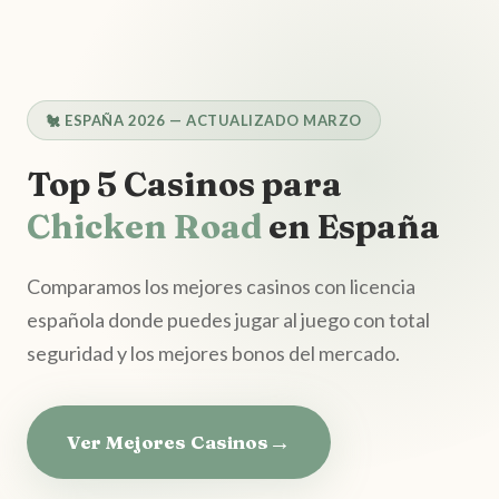
🐔 ESPAÑA 2026 — ACTUALIZADO MARZO
Top 5 Casinos para
Chicken Road
en España
Comparamos los mejores casinos con licencia
española donde puedes jugar al juego con total
seguridad y los mejores bonos del mercado.
→
Ver Mejores Casinos