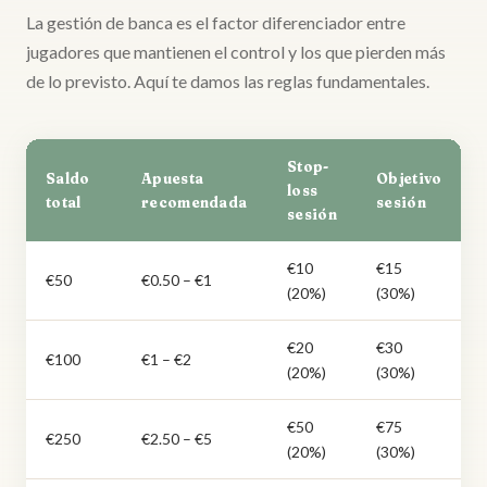
La gestión de banca es el factor diferenciador entre
jugadores que mantienen el control y los que pierden más
de lo previsto. Aquí te damos las reglas fundamentales.
Stop-
Saldo
Apuesta
Objetivo
loss
total
recomendada
sesión
sesión
€10
€15
€50
€0.50 – €1
(20%)
(30%)
€20
€30
€100
€1 – €2
(20%)
(30%)
€50
€75
€250
€2.50 – €5
(20%)
(30%)