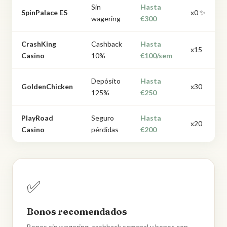
Sin
Hasta
SpinPalace ES
x0 ✨
wagering
€300
CrashKing
Cashback
Hasta
x15
Casino
10%
€100/sem
Depósito
Hasta
GoldenChicken
x30
125%
€250
PlayRoad
Seguro
Hasta
x20
Casino
pérdidas
€200
✅
Bonos recomendados
Bonos sin wagering, cashback semanal y bonos con