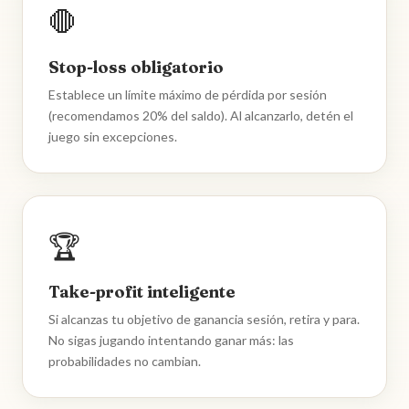
🛑
Stop-loss obligatorio
Establece un límite máximo de pérdida por sesión
(recomendamos 20% del saldo). Al alcanzarlo, detén el
juego sin excepciones.
🏆
Take-profit inteligente
Si alcanzas tu objetivo de ganancia sesión, retira y para.
No sigas jugando intentando ganar más: las
probabilidades no cambian.