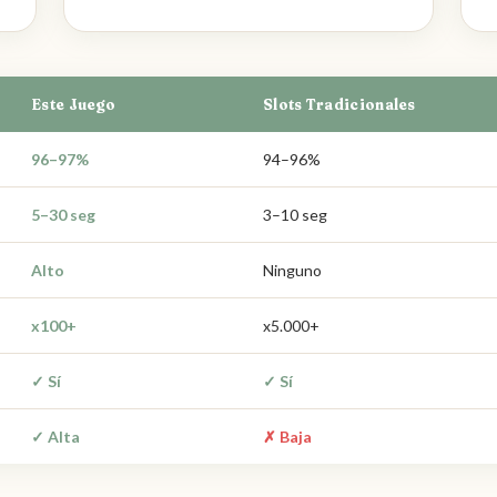
Este Juego
Slots Tradicionales
96–97%
94–96%
5–30 seg
3–10 seg
Alto
Ninguno
x100+
x5.000+
✓ Sí
✓ Sí
✓ Alta
✗ Baja