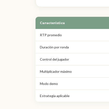
Característica
RTP promedio
Duración por ronda
Control del jugador
Multiplicador máximo
Modo demo
Estrategia aplicable