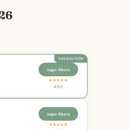
026
Jugar Ahora
★★★★★
4.9/5
Jugar Ahora
★★★★★