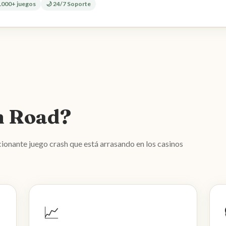
1000+ juegos
🌙 24/7 Soporte
n Road?
ionante juego crash que está arrasando en los casinos
📈