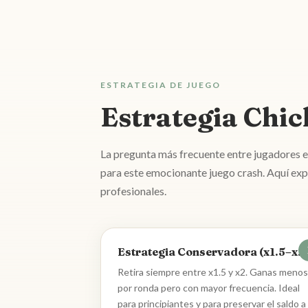
ESTRATEGIA DE JUEGO
Estrategia Chi
La pregunta más frecuente entre jugadores e
para este emocionante juego crash. Aquí ex
profesionales.
Estrategia Conservadora (x1.5–x2
Retira siempre entre x1.5 y x2. Ganas menos
por ronda pero con mayor frecuencia. Ideal
para principiantes y para preservar el saldo a