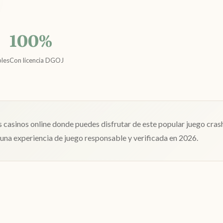
100%
bles
Con licencia DGOJ
 casinos online donde puedes disfrutar de este popular juego cras
una experiencia de juego responsable y verificada en 2026.