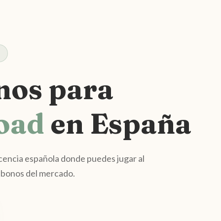
nos para
oad
en España
cencia española donde puedes jugar al
s bonos del mercado.