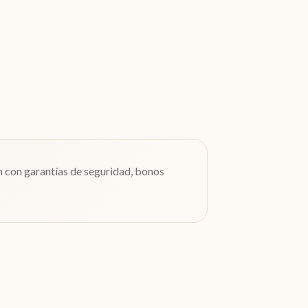
h con garantías de seguridad, bonos