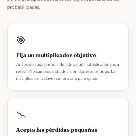
probabilidades.
🎯
Fija un multiplicador objetivo
Antes de cada partida, decide a qué multiplicador vas a
retirar. No cambies esta decisión durante el juego. La
disciplina es la clave número uno para ganar.
📉
Acepta las pérdidas pequeñas