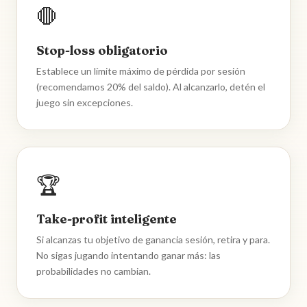
🛑
Stop-loss obligatorio
Establece un límite máximo de pérdida por sesión
(recomendamos 20% del saldo). Al alcanzarlo, detén el
juego sin excepciones.
🏆
Take-profit inteligente
Si alcanzas tu objetivo de ganancia sesión, retira y para.
No sigas jugando intentando ganar más: las
probabilidades no cambian.