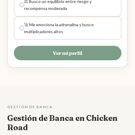
⚖️ Busco un equilibrio entre riesgo y
recompensa moderada
🚀 Me emociona la adrenalina y busco
multiplicadores altos
Ver mi perfil
GESTIÓN DE BANCA
Gestión de Banca en Chicken
Road