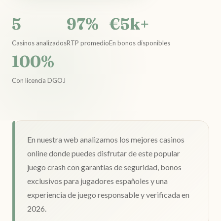
5
97%
€5k+
Casinos analizados
RTP promedio
En bonos disponibles
100%
Con licencia DGOJ
En nuestra web analizamos los mejores casinos
online donde puedes disfrutar de este popular
juego crash con garantías de seguridad, bonos
exclusivos para jugadores españoles y una
experiencia de juego responsable y verificada en
2026.