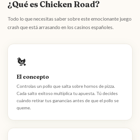
¿Qué es Chicken Road?
Todo lo que necesitas saber sobre este emocionante juego
crash que está arrasando en los casinos españoles.
🐔
El concepto
Controlas un pollo que salta sobre hornos de pizza.
Cada salto exitoso multiplica tu apuesta. Tú decides
cuándo retirar tus ganancias antes de que el pollo se
queme.