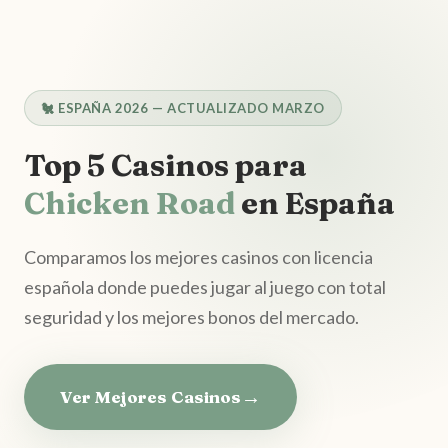
🐔 ESPAÑA 2026 — ACTUALIZADO MARZO
Top 5 Casinos para
Chicken Road
en España
Comparamos los mejores casinos con licencia
española donde puedes jugar al juego con total
seguridad y los mejores bonos del mercado.
→
Ver Mejores Casinos