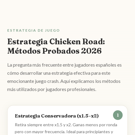
ESTRATEGIA DE JUEGO
Estrategia Chicken Road:
Métodos Probados 2026
La pregunta más frecuente entre jugadores españoles es
cómo desarrollar una estrategia efectiva para este
emocionante juego crash. Aquí explicamos los métodos
más utilizados por jugadores profesionales.
1
Estrategia Conservadora (x1.5–x2)
Retira siempre entre x1.5 y x2. Ganas menos por ronda
pero con mayor frecuencia. Ideal para principiantes y