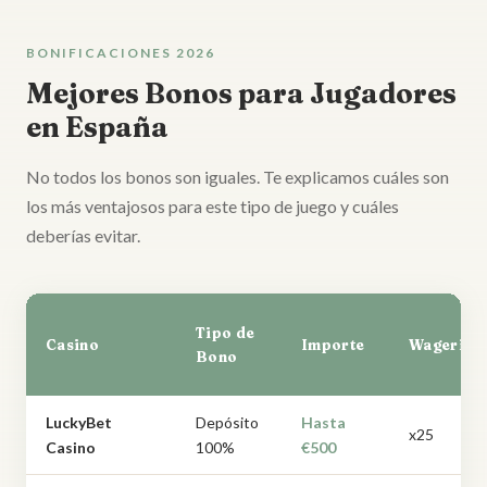
BONIFICACIONES 2026
Mejores Bonos para Jugadores
en España
No todos los bonos son iguales. Te explicamos cuáles son
los más ventajosos para este tipo de juego y cuáles
deberías evitar.
Tipo de
Casino
Importe
Wagering
Bono
LuckyBet
Depósito
Hasta
x25
Casino
100%
€500