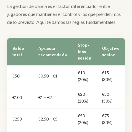
La gestión de banca es el factor diferenciador entre
jugadores que mantienen el control y los que pierden más
de lo previsto. Aquí te damos las reglas fundamentales.
Stop-
Saldo
Apuesta
Objetivo
loss
total
recomendada
sesión
sesión
€10
€15
€50
€0.50 – €1
(20%)
(30%)
€20
€30
€100
€1 – €2
(20%)
(30%)
€50
€75
€250
€2.50 – €5
(20%)
(30%)