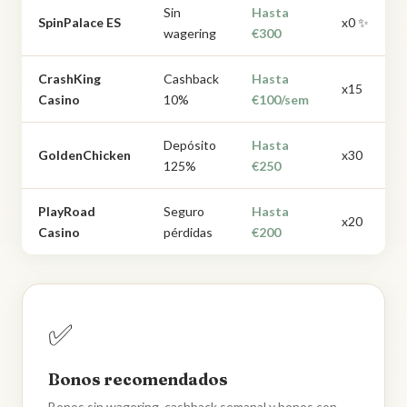
Sin
Hasta
SpinPalace ES
x0 ✨
wagering
€300
CrashKing
Cashback
Hasta
x15
Casino
10%
€100/sem
Depósito
Hasta
GoldenChicken
x30
125%
€250
PlayRoad
Seguro
Hasta
x20
Casino
pérdidas
€200
✅
Bonos recomendados
Bonos sin wagering, cashback semanal y bonos con