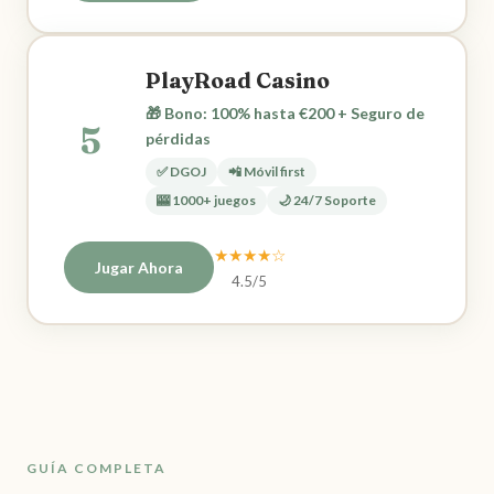
PlayRoad Casino
🎁 Bono: 100% hasta €200 + Seguro de
5
pérdidas
✅ DGOJ
📲 Móvil first
🎰 1000+ juegos
🌙 24/7 Soporte
★★★★☆
Jugar Ahora
4.5/5
GUÍA COMPLETA