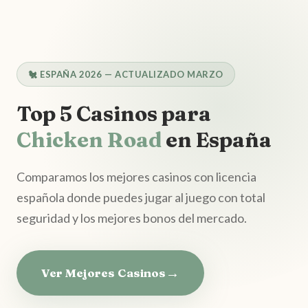
🐔 ESPAÑA 2026 — ACTUALIZADO MARZO
Top 5 Casinos para
Chicken Road
en España
Comparamos los mejores casinos con licencia
española donde puedes jugar al juego con total
seguridad y los mejores bonos del mercado.
→
Ver Mejores Casinos