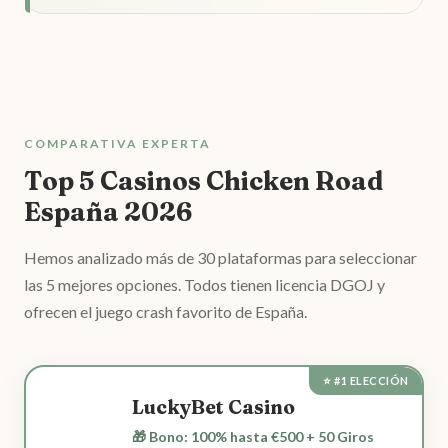
COMPARATIVA EXPERTA
Top 5 Casinos Chicken Road
España 2026
Hemos analizado más de 30 plataformas para seleccionar
las 5 mejores opciones. Todos tienen licencia DGOJ y
ofrecen el juego crash favorito de España.
LuckyBet Casino
🎁 Bono: 100% hasta €500 + 50 Giros