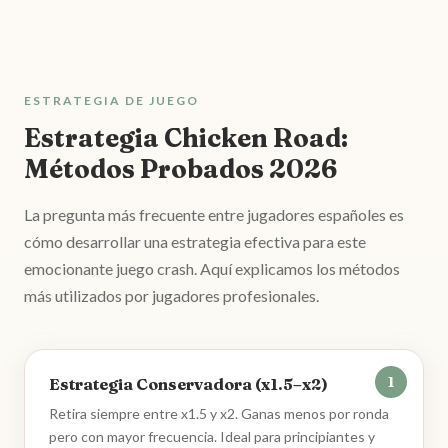
ESTRATEGIA DE JUEGO
Estrategia Chicken Road:
Métodos Probados 2026
La pregunta más frecuente entre jugadores españoles es
cómo desarrollar una estrategia efectiva para este
emocionante juego crash. Aquí explicamos los métodos
más utilizados por jugadores profesionales.
1
Estrategia Conservadora (x1.5–x2)
Retira siempre entre x1.5 y x2. Ganas menos por ronda
pero con mayor frecuencia. Ideal para principiantes y