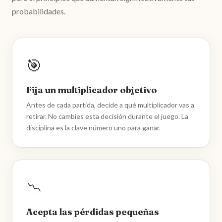
probabilidades.
🎯
Fija un multiplicador objetivo
Antes de cada partida, decide a qué multiplicador vas a
retirar. No cambies esta decisión durante el juego. La
disciplina es la clave número uno para ganar.
📉
Acepta las pérdidas pequeñas