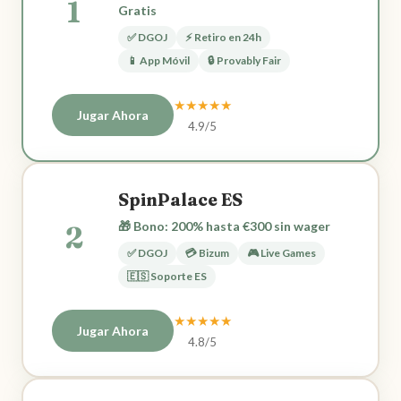
1
Gratis
✅ DGOJ
⚡ Retiro en 24h
📱 App Móvil
🔒 Provably Fair
★★★★★
Jugar Ahora
4.9/5
SpinPalace ES
🎁 Bono: 200% hasta €300 sin wager
2
✅ DGOJ
💳 Bizum
🎮 Live Games
🇪🇸 Soporte ES
★★★★★
Jugar Ahora
4.8/5