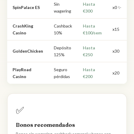
Sin
Hasta
SpinPalace ES
x0 ✨
wagering
€300
CrashKing
Cashback
Hasta
x15
Casino
10%
€100/sem
Depósito
Hasta
GoldenChicken
x30
125%
€250
PlayRoad
Seguro
Hasta
x20
Casino
pérdidas
€200
✅
Bonos recomendados
Bonos sin wagering, cashback semanal y bonos con