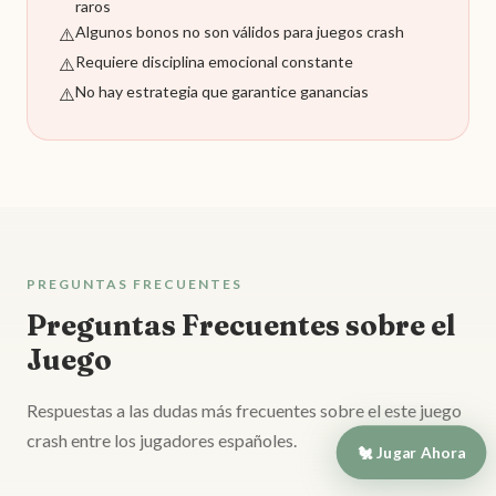
raros
Algunos bonos no son válidos para juegos crash
⚠️
Requiere disciplina emocional constante
⚠️
No hay estrategia que garantice ganancias
⚠️
PREGUNTAS FRECUENTES
Preguntas Frecuentes sobre el
Juego
Respuestas a las dudas más frecuentes sobre el este juego
crash entre los jugadores españoles.
🐔 Jugar Ahora