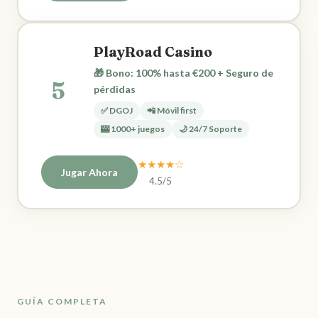
PlayRoad Casino
🎁 Bono: 100% hasta €200 + Seguro de
5
pérdidas
✅ DGOJ
📲 Móvil first
🎰 1000+ juegos
🌙 24/7 Soporte
★★★★☆
Jugar Ahora
4.5/5
GUÍA COMPLETA