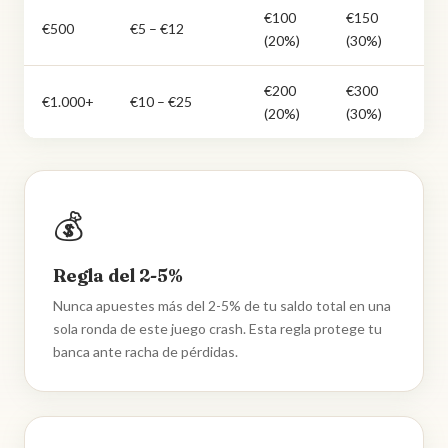
€100
€150
€500
€5 – €12
(20%)
(30%)
€200
€300
€1.000+
€10 – €25
(20%)
(30%)
💰
Regla del 2-5%
Nunca apuestes más del 2-5% de tu saldo total en una
sola ronda de este juego crash. Esta regla protege tu
banca ante racha de pérdidas.