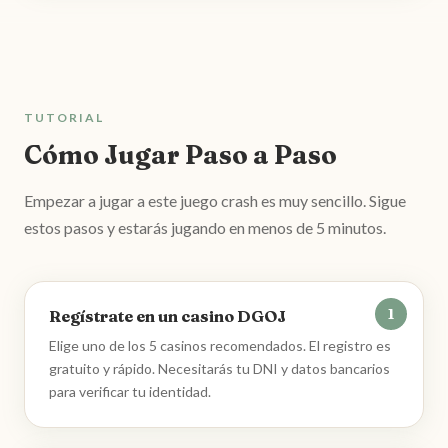
TUTORIAL
Cómo Jugar Paso a Paso
Empezar a jugar a este juego crash es muy sencillo. Sigue
estos pasos y estarás jugando en menos de 5 minutos.
1
Regístrate en un casino DGOJ
Elige uno de los 5 casinos recomendados. El registro es
gratuito y rápido. Necesitarás tu DNI y datos bancarios
para verificar tu identidad.