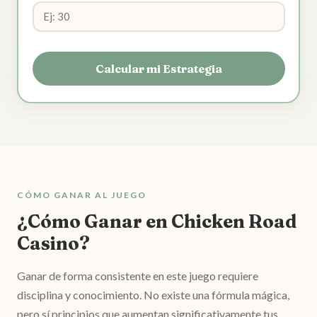
Calcular mi Estrategia
CÓMO GANAR AL JUEGO
¿Cómo Ganar en Chicken Road
Casino?
Ganar de forma consistente en este juego requiere
disciplina y conocimiento. No existe una fórmula mágica,
pero sí principios que aumentan significativamente tus