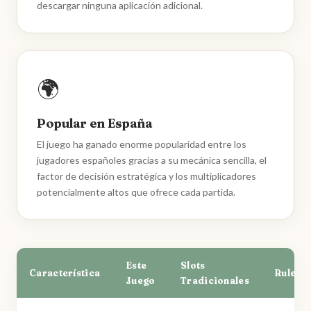
descargar ninguna aplicación adicional.
🌍
Popular en España
El juego ha ganado enorme popularidad entre los
jugadores españoles gracias a su mecánica sencilla, el
factor de decisión estratégica y los multiplicadores
potencialmente altos que ofrece cada partida.
Este
Slots
Característica
Ruleta
Juego
Tradicionales