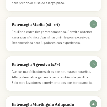
para preservar el saldo a largo plazo.
2
Estrategia Media (x2–x4)
Equilibrio entre riesgo y recompensa. Permite obtener
ganancias significativas sin asumir riesgos excesivos.
Recomendada para jugadores con experiencia.
3
Estrategia Agresiva (x5+)
Buscas multiplicadores altos con apuestas pequeñas.
Alto potencial de ganancia pero también de pérdida.
Solo para jugadores experimentados con banca amplia.
4
Estrategia Martingala Adaptada