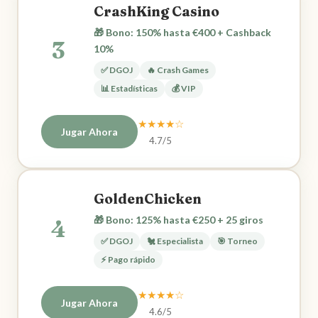
CrashKing Casino
🎁 Bono: 150% hasta €400 + Cashback
3
10%
✅ DGOJ
🔥 Crash Games
📊 Estadísticas
💰 VIP
★★★★☆
Jugar Ahora
4.7/5
GoldenChicken
🎁 Bono: 125% hasta €250 + 25 giros
4
✅ DGOJ
🐔 Especialista
🎯 Torneo
⚡ Pago rápido
★★★★☆
Jugar Ahora
4.6/5