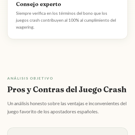
Consejo experto
Siempre verifica en los términos del bono que los
juegos crash contribuyen al 100% al cumplimiento del
wagering.
ANÁLISIS OBJETIVO
Pros y Contras del Juego Crash
Un análisis honesto sobre las ventajas e inconvenientes del
juego favorito de los apostadores españoles.