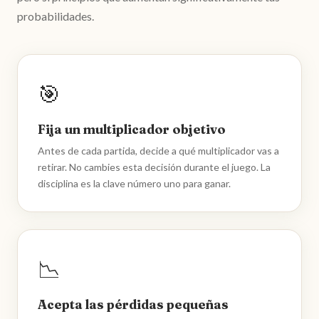
probabilidades.
🎯
Fija un multiplicador objetivo
Antes de cada partida, decide a qué multiplicador vas a
retirar. No cambies esta decisión durante el juego. La
disciplina es la clave número uno para ganar.
📉
Acepta las pérdidas pequeñas