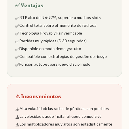
✅ Ventajas
RTP alto del 96-97%, superior a muchos slots
✅
Control total sobre el momento de retirada
✅
Tecnología Provably Fair verificable
✅
Partidas muy rápidas (5-30 segundos)
✅
Disponible en modo demo gratuito
✅
Compatible con estrategias de gestión de riesgo
✅
Función autobet para juego disciplinado
✅
⚠️ Inconvenientes
Alta volatilidad: las racha de pérdidas son posibles
⚠️
La velocidad puede incitar al juego compulsivo
⚠️
Los multiplicadores muy altos son estadísticamente
⚠️