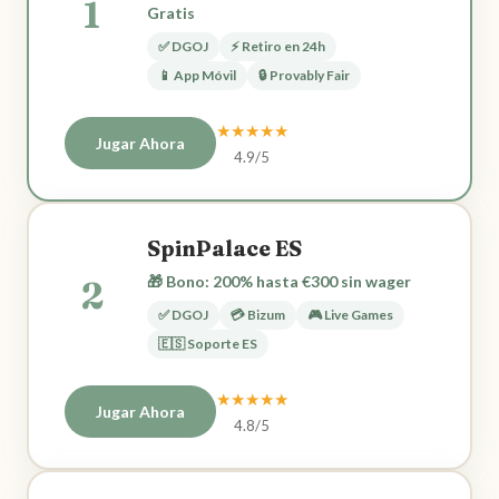
1
Gratis
✅ DGOJ
⚡ Retiro en 24h
📱 App Móvil
🔒 Provably Fair
★★★★★
Jugar Ahora
4.9/5
SpinPalace ES
🎁 Bono: 200% hasta €300 sin wager
2
✅ DGOJ
💳 Bizum
🎮 Live Games
🇪🇸 Soporte ES
★★★★★
Jugar Ahora
4.8/5