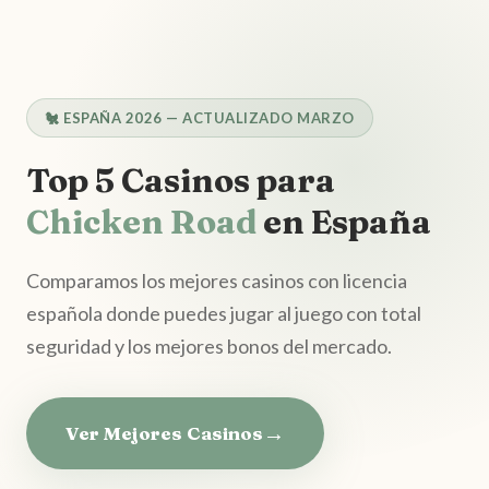
🐔 ESPAÑA 2026 — ACTUALIZADO MARZO
Top 5 Casinos para
Chicken Road
en España
Comparamos los mejores casinos con licencia
española donde puedes jugar al juego con total
seguridad y los mejores bonos del mercado.
→
Ver Mejores Casinos