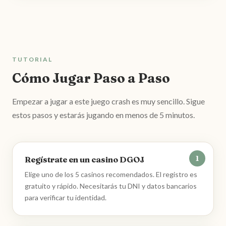
TUTORIAL
Cómo Jugar Paso a Paso
Empezar a jugar a este juego crash es muy sencillo. Sigue
estos pasos y estarás jugando en menos de 5 minutos.
1
Regístrate en un casino DGOJ
Elige uno de los 5 casinos recomendados. El registro es
gratuito y rápido. Necesitarás tu DNI y datos bancarios
para verificar tu identidad.