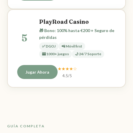
PlayRoad Casino
🎁 Bono: 100% hasta €200 + Seguro de
5
pérdidas
✅ DGOJ
📲 Móvil first
🎰 1000+ juegos
🌙 24/7 Soporte
★★★★☆
Jugar Ahora
4.5/5
GUÍA COMPLETA