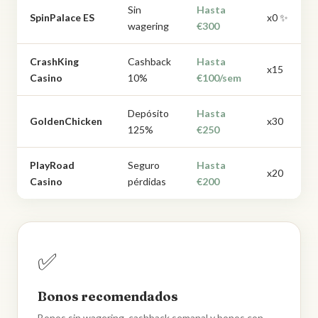
Sin
Hasta
SpinPalace ES
x0 ✨
wagering
€300
CrashKing
Cashback
Hasta
x15
Casino
10%
€100/sem
Depósito
Hasta
GoldenChicken
x30
125%
€250
PlayRoad
Seguro
Hasta
x20
Casino
pérdidas
€200
✅
Bonos recomendados
Bonos sin wagering, cashback semanal y bonos con