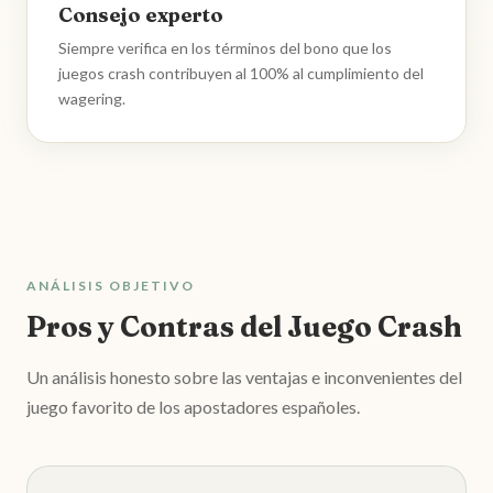
Consejo experto
Siempre verifica en los términos del bono que los
juegos crash contribuyen al 100% al cumplimiento del
wagering.
ANÁLISIS OBJETIVO
Pros y Contras del Juego Crash
Un análisis honesto sobre las ventajas e inconvenientes del
juego favorito de los apostadores españoles.