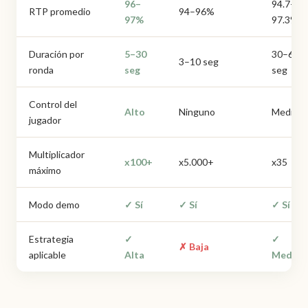
96–
94.7–
RTP promedio
94–96%
97%
97.3%
Duración por
5–30
30–60
3–10 seg
ronda
seg
seg
Control del
Alto
Ninguno
Medio
jugador
Multiplicador
x100+
x5.000+
x35
máximo
Modo demo
✓ Sí
✓ Sí
✓ Sí
Estrategia
✓
✓
✗ Baja
aplicable
Alta
Media