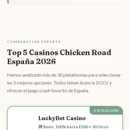
COMPARATIVA EXPERTA
Top 5 Casinos Chicken Road
España 2026
Hemos analizado más de 30 plataformas para seleccionar
las 5 mejores opciones. Todos tienen licencia DGOJ y
ofrecen el juego crash favorito de España.
LuckyBet Casino
🎁 Bono: 100% hasta €500 + 50 Giros