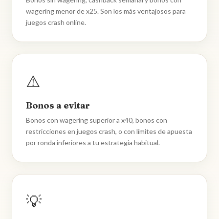
wagering menor de x25. Son los más ventajosos para
juegos crash online.
⚠️
Bonos a evitar
Bonos con wagering superior a x40, bonos con
restricciones en juegos crash, o con límites de apuesta
por ronda inferiores a tu estrategia habitual.
💡