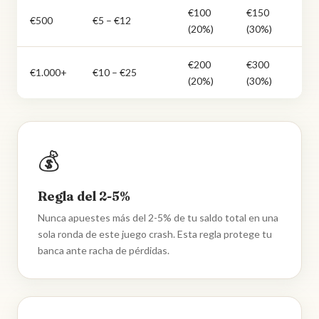
€100
€150
€500
€5 – €12
(20%)
(30%)
€200
€300
€1.000+
€10 – €25
(20%)
(30%)
💰
Regla del 2-5%
Nunca apuestes más del 2-5% de tu saldo total en una
sola ronda de este juego crash. Esta regla protege tu
banca ante racha de pérdidas.