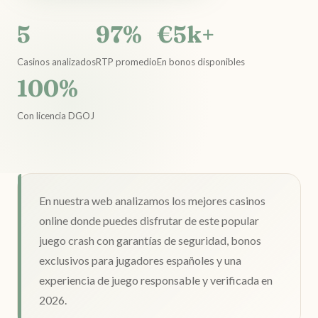
5
97%
€5k+
Casinos analizados
RTP promedio
En bonos disponibles
100%
Con licencia DGOJ
En nuestra web analizamos los mejores casinos
online donde puedes disfrutar de este popular
juego crash con garantías de seguridad, bonos
exclusivos para jugadores españoles y una
experiencia de juego responsable y verificada en
2026.