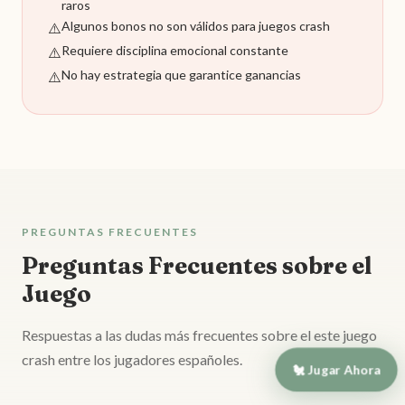
raros
Algunos bonos no son válidos para juegos crash
⚠️
Requiere disciplina emocional constante
⚠️
No hay estrategia que garantice ganancias
⚠️
PREGUNTAS FRECUENTES
Preguntas Frecuentes sobre el
Juego
Respuestas a las dudas más frecuentes sobre el este juego
crash entre los jugadores españoles.
🐔 Jugar Ahora