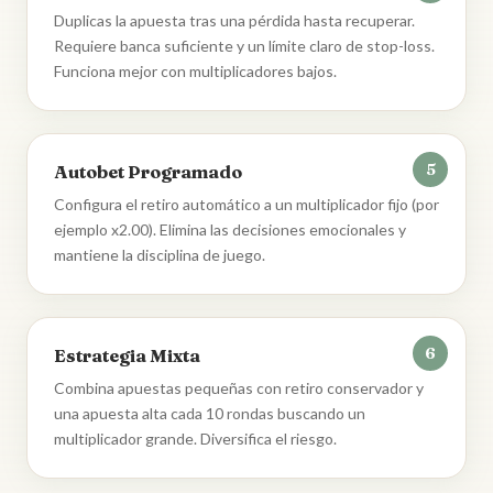
Duplicas la apuesta tras una pérdida hasta recuperar.
Requiere banca suficiente y un límite claro de stop-loss.
Funciona mejor con multiplicadores bajos.
5
Autobet Programado
Configura el retiro automático a un multiplicador fijo (por
ejemplo x2.00). Elimina las decisiones emocionales y
mantiene la disciplina de juego.
6
Estrategia Mixta
Combina apuestas pequeñas con retiro conservador y
una apuesta alta cada 10 rondas buscando un
multiplicador grande. Diversifica el riesgo.