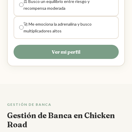
⚖️ Busco un equilibrio entre riesgo y
recompensa moderada
🚀 Me emociona la adrenalina y busco
multiplicadores altos
Ver mi perfil
GESTIÓN DE BANCA
Gestión de Banca en Chicken
Road