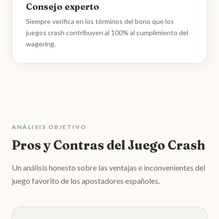
Consejo experto
Siempre verifica en los términos del bono que los
juegos crash contribuyen al 100% al cumplimiento del
wagering.
ANÁLISIS OBJETIVO
Pros y Contras del Juego Crash
Un análisis honesto sobre las ventajas e inconvenientes del
juego favorito de los apostadores españoles.