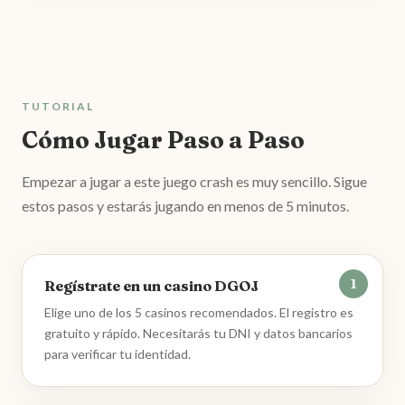
TUTORIAL
Cómo Jugar Paso a Paso
Empezar a jugar a este juego crash es muy sencillo. Sigue
estos pasos y estarás jugando en menos de 5 minutos.
1
Regístrate en un casino DGOJ
Elige uno de los 5 casinos recomendados. El registro es
gratuito y rápido. Necesitarás tu DNI y datos bancarios
para verificar tu identidad.