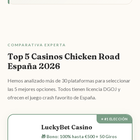
COMPARATIVA EXPERTA
Top 5 Casinos Chicken Road
España 2026
Hemos analizado más de 30 plataformas para seleccionar
las 5 mejores opciones. Todos tienen licencia DGOJ y
ofrecen el juego crash favorito de España.
LuckyBet Casino
🎁 Bono: 100% hasta €500 + 50 Giros