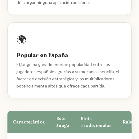
descargar ninguna aplicación adicional.
🌍
Popular en España
El juego ha ganado enorme popularidad entre los
jugadores españoles gracias a su mecánica sencilla, el
factor de decisión estratégica y los multiplicadores
potencialmente altos que ofrece cada partida.
Este
Slots
Característica
Ruleta
Juego
Tradicionales