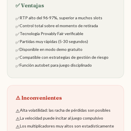
✅ Ventajas
RTP alto del 96-97%, superior a muchos slots
✅
Control total sobre el momento de retirada
✅
Tecnología Provably Fair verificable
✅
Partidas muy rápidas (5-30 segundos)
✅
Disponible en modo demo gratuito
✅
Compatible con estrategias de gestión de riesgo
✅
Función autobet para juego disciplinado
✅
⚠️ Inconvenientes
Alta volatilidad: las racha de pérdidas son posibles
⚠️
La velocidad puede incitar al juego compulsivo
⚠️
Los multiplicadores muy altos son estadísticamente
⚠️