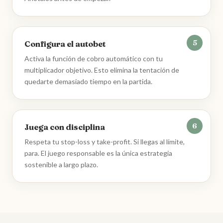
5
Configura el autobet
Activa la función de cobro automático con tu
multiplicador objetivo. Esto elimina la tentación de
quedarte demasiado tiempo en la partida.
6
Juega con disciplina
Respeta tu stop-loss y take-profit. Si llegas al límite,
para. El juego responsable es la única estrategia
sostenible a largo plazo.