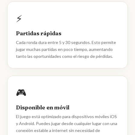
⚡
Partidas rápidas
Cada ronda dura entre 5 y 30 segundos. Esto permite
jugar muchas partidas en poco tiempo, aumentando
tanto las oportunidades como el riesgo de pérdidas.
🎮
Disponible en móvil
El juego está optimizado para dispositivos móviles iOS
y Android. Puedes jugar desde cualquier lugar con una
conexión estable a internet sin necesidad de