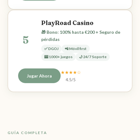
PlayRoad Casino
🎁 Bono: 100% hasta €200 + Seguro de
5
pérdidas
✅ DGOJ
📲 Móvil first
🎰 1000+ juegos
🌙 24/7 Soporte
★★★★☆
Jugar Ahora
4.5/5
GUÍA COMPLETA