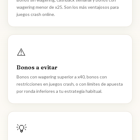
wagering menor de x25. Son los más ventajosos para
juegos crash online.
⚠️
Bonos a evitar
Bonos con wagering superior a x40, bonos con
restricciones en juegos crash, o con límites de apuesta
por ronda inferiores a tu estrategia habitual.
💡