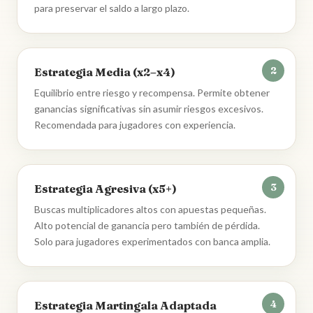
para preservar el saldo a largo plazo.
2
Estrategia Media (x2–x4)
Equilibrio entre riesgo y recompensa. Permite obtener
ganancias significativas sin asumir riesgos excesivos.
Recomendada para jugadores con experiencia.
3
Estrategia Agresiva (x5+)
Buscas multiplicadores altos con apuestas pequeñas.
Alto potencial de ganancia pero también de pérdida.
Solo para jugadores experimentados con banca amplia.
4
Estrategia Martingala Adaptada