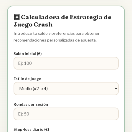
🧮 Calculadora de Estrategia de
Juego Crash
Introduce tu saldo y preferencias para obtener
recomendaciones personalizadas de apuesta.
Saldo inicial (€)
Estilo de juego
Rondas por sesión
Stop-loss diario (€)