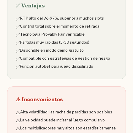
✅ Ventajas
RTP alto del 96-97%, superior a muchos slots
✅
Control total sobre el momento de retirada
✅
Tecnología Provably Fair verificable
✅
Partidas muy rápidas (5-30 segundos)
✅
Disponible en modo demo gratuito
✅
Compatible con estrategias de gestión de riesgo
✅
Función autobet para juego disciplinado
✅
⚠️ Inconvenientes
Alta volatilidad: las racha de pérdidas son posibles
⚠️
La velocidad puede incitar al juego compulsivo
⚠️
Los multiplicadores muy altos son estadísticamente
⚠️