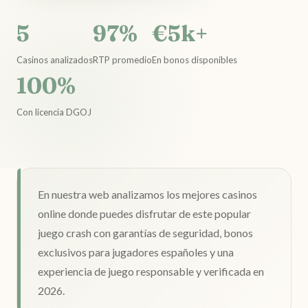
5
97%
€5k+
Casinos analizados
RTP promedio
En bonos disponibles
100%
Con licencia DGOJ
En nuestra web analizamos los mejores casinos
online donde puedes disfrutar de este popular
juego crash con garantías de seguridad, bonos
exclusivos para jugadores españoles y una
experiencia de juego responsable y verificada en
2026.