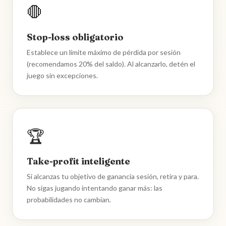
🛑
Stop-loss obligatorio
Establece un límite máximo de pérdida por sesión
(recomendamos 20% del saldo). Al alcanzarlo, detén el
juego sin excepciones.
🏆
Take-profit inteligente
Si alcanzas tu objetivo de ganancia sesión, retira y para.
No sigas jugando intentando ganar más: las
probabilidades no cambian.