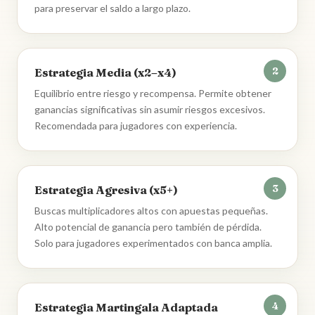
para preservar el saldo a largo plazo.
2
Estrategia Media (x2–x4)
Equilibrio entre riesgo y recompensa. Permite obtener
ganancias significativas sin asumir riesgos excesivos.
Recomendada para jugadores con experiencia.
3
Estrategia Agresiva (x5+)
Buscas multiplicadores altos con apuestas pequeñas.
Alto potencial de ganancia pero también de pérdida.
Solo para jugadores experimentados con banca amplia.
4
Estrategia Martingala Adaptada