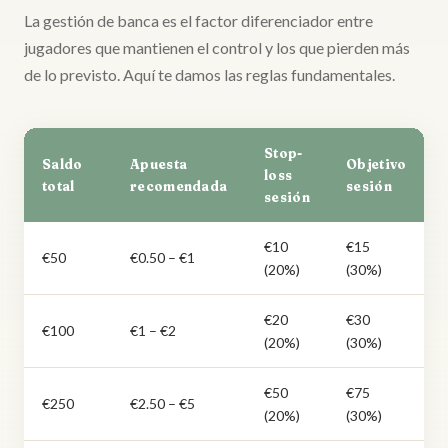
La gestión de banca es el factor diferenciador entre
jugadores que mantienen el control y los que pierden más
de lo previsto. Aquí te damos las reglas fundamentales.
Stop-
Saldo
Apuesta
Objetivo
loss
total
recomendada
sesión
sesión
€10
€15
€50
€0.50 – €1
(20%)
(30%)
€20
€30
€100
€1 – €2
(20%)
(30%)
€50
€75
€250
€2.50 – €5
(20%)
(30%)