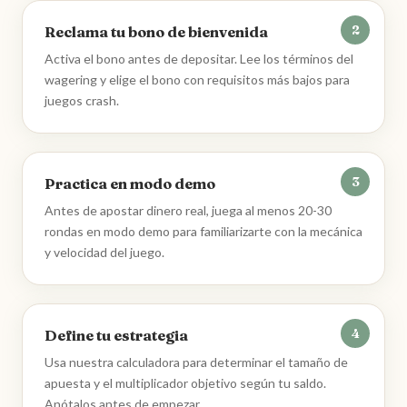
2
Reclama tu bono de bienvenida
Activa el bono antes de depositar. Lee los términos del
wagering y elige el bono con requisitos más bajos para
juegos crash.
3
Practica en modo demo
Antes de apostar dinero real, juega al menos 20-30
rondas en modo demo para familiarizarte con la mecánica
y velocidad del juego.
4
Define tu estrategia
Usa nuestra calculadora para determinar el tamaño de
apuesta y el multiplicador objetivo según tu saldo.
Anótalos antes de empezar.