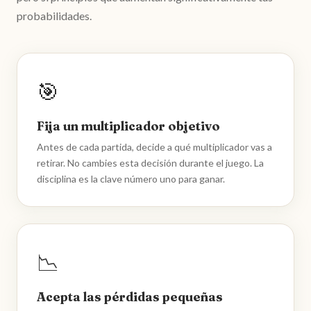
probabilidades.
🎯
Fija un multiplicador objetivo
Antes de cada partida, decide a qué multiplicador vas a
retirar. No cambies esta decisión durante el juego. La
disciplina es la clave número uno para ganar.
📉
Acepta las pérdidas pequeñas