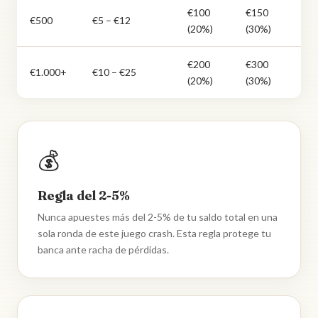
€100
€150
€500
€5 – €12
(20%)
(30%)
€200
€300
€1.000+
€10 – €25
(20%)
(30%)
💰
Regla del 2-5%
Nunca apuestes más del 2-5% de tu saldo total en una
sola ronda de este juego crash. Esta regla protege tu
banca ante racha de pérdidas.