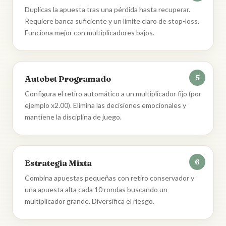
Duplicas la apuesta tras una pérdida hasta recuperar.
Requiere banca suficiente y un límite claro de stop-loss.
Funciona mejor con multiplicadores bajos.
5
Autobet Programado
Configura el retiro automático a un multiplicador fijo (por
ejemplo x2.00). Elimina las decisiones emocionales y
mantiene la disciplina de juego.
6
Estrategia Mixta
Combina apuestas pequeñas con retiro conservador y
una apuesta alta cada 10 rondas buscando un
multiplicador grande. Diversifica el riesgo.