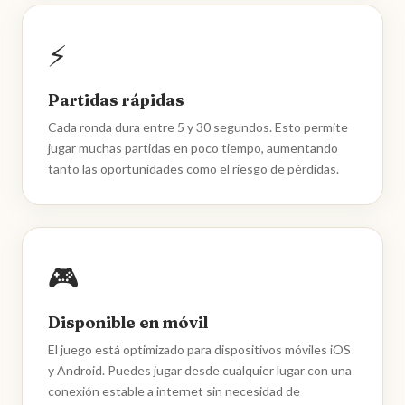
⚡
Partidas rápidas
Cada ronda dura entre 5 y 30 segundos. Esto permite
jugar muchas partidas en poco tiempo, aumentando
tanto las oportunidades como el riesgo de pérdidas.
🎮
Disponible en móvil
El juego está optimizado para dispositivos móviles iOS
y Android. Puedes jugar desde cualquier lugar con una
conexión estable a internet sin necesidad de