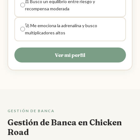
⚖️ Busco un equilibrio entre riesgo y
recompensa moderada
🚀 Me emociona la adrenalina y busco
multiplicadores altos
Ver mi perfil
GESTIÓN DE BANCA
Gestión de Banca en Chicken
Road