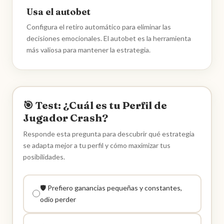
Usa el autobet
Configura el retiro automático para eliminar las
decisiones emocionales. El autobet es la herramienta
más valiosa para mantener la estrategia.
🎯 Test: ¿Cuál es tu Perfil de
Jugador Crash?
Responde esta pregunta para descubrir qué estrategia
se adapta mejor a tu perfil y cómo maximizar tus
posibilidades.
🛡️ Prefiero ganancias pequeñas y constantes,
odio perder