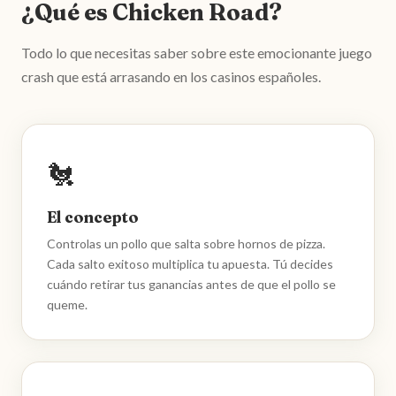
¿Qué es Chicken Road?
Todo lo que necesitas saber sobre este emocionante juego
crash que está arrasando en los casinos españoles.
🐔
El concepto
Controlas un pollo que salta sobre hornos de pizza.
Cada salto exitoso multiplica tu apuesta. Tú decides
cuándo retirar tus ganancias antes de que el pollo se
queme.