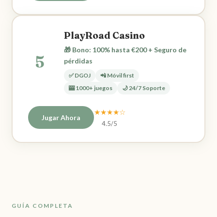
PlayRoad Casino
🎁 Bono: 100% hasta €200 + Seguro de
5
pérdidas
✅ DGOJ
📲 Móvil first
🎰 1000+ juegos
🌙 24/7 Soporte
★★★★☆
Jugar Ahora
4.5/5
GUÍA COMPLETA