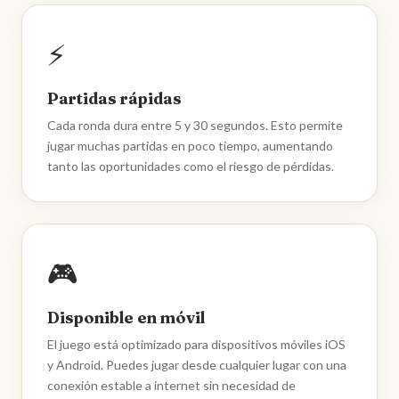
⚡
Partidas rápidas
Cada ronda dura entre 5 y 30 segundos. Esto permite
jugar muchas partidas en poco tiempo, aumentando
tanto las oportunidades como el riesgo de pérdidas.
🎮
Disponible en móvil
El juego está optimizado para dispositivos móviles iOS
y Android. Puedes jugar desde cualquier lugar con una
conexión estable a internet sin necesidad de