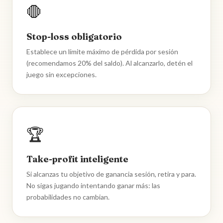
🛑
Stop-loss obligatorio
Establece un límite máximo de pérdida por sesión
(recomendamos 20% del saldo). Al alcanzarlo, detén el
juego sin excepciones.
🏆
Take-profit inteligente
Si alcanzas tu objetivo de ganancia sesión, retira y para.
No sigas jugando intentando ganar más: las
probabilidades no cambian.