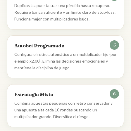
Duplicas la apuesta tras una pérdida hasta recuperar.
Requiere banca suficiente y un límite claro de stop-loss.
Funciona mejor con multiplicadores bajos.
5
Autobet Programado
Configura el retiro automático a un multiplicador fijo (por
ejemplo x2.00). Elimina las decisiones emocionales y
mantiene la disciplina de juego.
6
Estrategia Mixta
Combina apuestas pequeñas con retiro conservador y
una apuesta alta cada 10 rondas buscando un
multiplicador grande. Diversifica el riesgo.