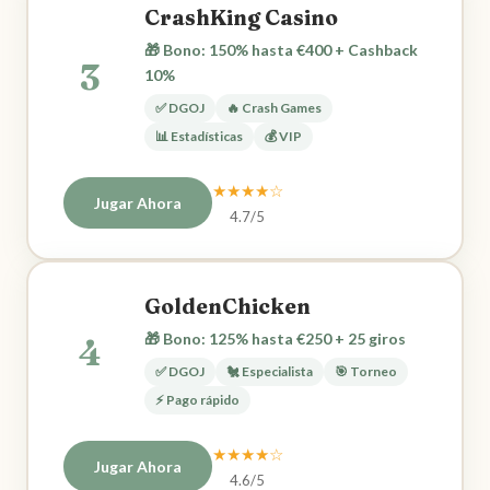
CrashKing Casino
🎁 Bono: 150% hasta €400 + Cashback
3
10%
✅ DGOJ
🔥 Crash Games
📊 Estadísticas
💰 VIP
★★★★☆
Jugar Ahora
4.7/5
GoldenChicken
🎁 Bono: 125% hasta €250 + 25 giros
4
✅ DGOJ
🐔 Especialista
🎯 Torneo
⚡ Pago rápido
★★★★☆
Jugar Ahora
4.6/5