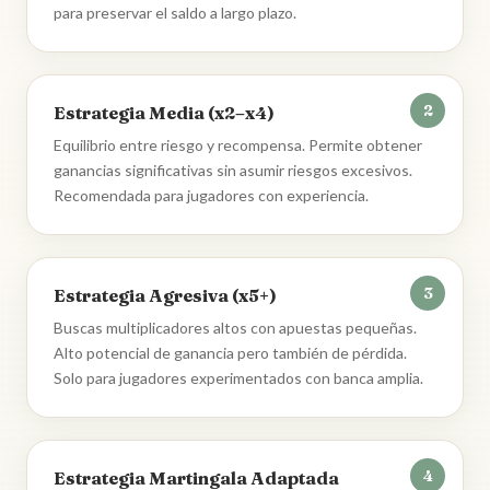
para preservar el saldo a largo plazo.
2
Estrategia Media (x2–x4)
Equilibrio entre riesgo y recompensa. Permite obtener
ganancias significativas sin asumir riesgos excesivos.
Recomendada para jugadores con experiencia.
3
Estrategia Agresiva (x5+)
Buscas multiplicadores altos con apuestas pequeñas.
Alto potencial de ganancia pero también de pérdida.
Solo para jugadores experimentados con banca amplia.
4
Estrategia Martingala Adaptada