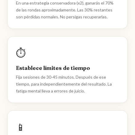
En una estrategia conservadora (x2), ganarás el 70%
de las rondas aproximadamente. Las 30% restantes
son pérdidas normales. No persigas recuperarlas.
⏱️
Establece límites de tiempo
Fija sesiones de 30-45 minutos. Después de ese
tiempo, para independientemente del resultado. La
fatiga mental lleva a errores de juicio.
📱