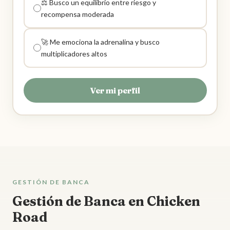
⚖️ Busco un equilibrio entre riesgo y
recompensa moderada
🚀 Me emociona la adrenalina y busco
multiplicadores altos
Ver mi perfil
GESTIÓN DE BANCA
Gestión de Banca en Chicken
Road