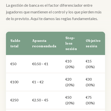
La gestión de banca es el factor diferenciador entre
jugadores que mantienen el control y los que pierden más
de lo previsto. Aquí te damos las reglas fundamentales.
Stop-
Saldo
Apuesta
Objetivo
loss
total
recomendada
sesión
sesión
€10
€15
€50
€0.50 – €1
(20%)
(30%)
€20
€30
€100
€1 – €2
(20%)
(30%)
€50
€75
€250
€2.50 – €5
(20%)
(30%)