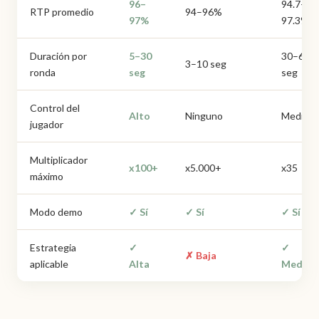
96–
94.7–
RTP promedio
94–96%
97%
97.3%
Duración por
5–30
30–60
3–10 seg
ronda
seg
seg
Control del
Alto
Ninguno
Medio
jugador
Multiplicador
x100+
x5.000+
x35
máximo
Modo demo
✓ Sí
✓ Sí
✓ Sí
Estrategia
✓
✓
✗ Baja
aplicable
Alta
Media