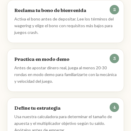
2
Reclama tu bono de bienvenida
Activa el bono antes de depositar. Lee los términos del
wagering y elige el bono con requisitos más bajos para
juegos crash.
3
Practica en modo demo
Antes de apostar dinero real, juega al menos 20-30
rondas en modo demo para familiarizarte con la mecánica
y velocidad del juego.
4
Define tu estrategia
Usa nuestra calculadora para determinar el tamaño de
apuesta y el multiplicador objetivo según tu saldo.
Anótalos antes de empezar.