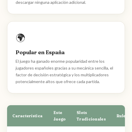
descargar ninguna aplicación adicional.
🌍
Popular en España
El juego ha ganado enorme popularidad entre los
jugadores españoles gracias a su mecánica sencilla, el
factor de decisión estratégica y los multiplicadores
potencialmente altos que ofrece cada partida.
Este
Slots
Característica
Ruleta
Juego
Tradicionales