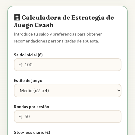
🧮 Calculadora de Estrategia de
Juego Crash
Introduce tu saldo y preferencias para obtener
recomendaciones personalizadas de apuesta.
Saldo inicial (€)
Estilo de juego
Rondas por sesión
Stop-loss diario (€)