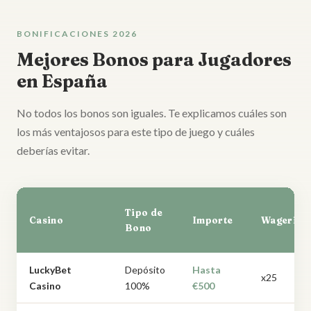
BONIFICACIONES 2026
Mejores Bonos para Jugadores
en España
No todos los bonos son iguales. Te explicamos cuáles son
los más ventajosos para este tipo de juego y cuáles
deberías evitar.
Tipo de
Casino
Importe
Wagering
Bono
LuckyBet
Depósito
Hasta
x25
Casino
100%
€500