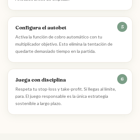
5
Configura el autobet
Activa la función de cobro automático con tu
multiplicador objetivo. Esto elimina la tentación de
quedarte demasiado tiempo en la partida.
6
Juega con disciplina
Respeta tu stop-loss y take-profit. Si llegas al límite,
para. El juego responsable es la única estrategia
sostenible a largo plazo.