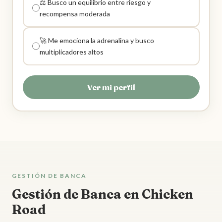
⚖️ Busco un equilibrio entre riesgo y
recompensa moderada
🚀 Me emociona la adrenalina y busco
multiplicadores altos
Ver mi perfil
GESTIÓN DE BANCA
Gestión de Banca en Chicken
Road