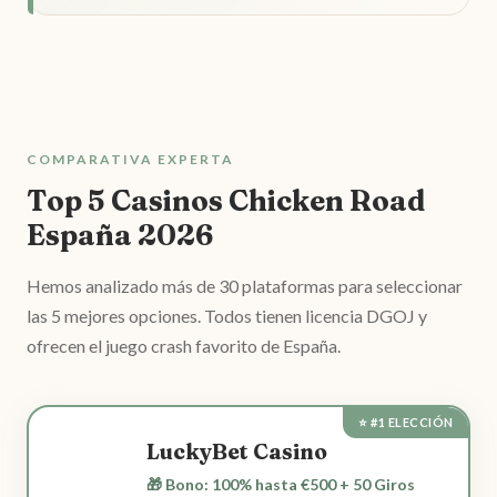
COMPARATIVA EXPERTA
Top 5 Casinos Chicken Road
España 2026
Hemos analizado más de 30 plataformas para seleccionar
las 5 mejores opciones. Todos tienen licencia DGOJ y
ofrecen el juego crash favorito de España.
LuckyBet Casino
🎁 Bono: 100% hasta €500 + 50 Giros