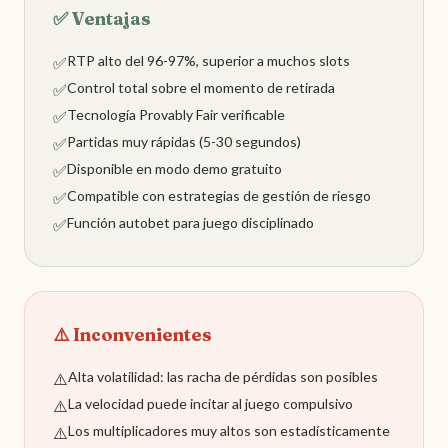
✅ Ventajas
RTP alto del 96-97%, superior a muchos slots
✅
Control total sobre el momento de retirada
✅
Tecnología Provably Fair verificable
✅
Partidas muy rápidas (5-30 segundos)
✅
Disponible en modo demo gratuito
✅
Compatible con estrategias de gestión de riesgo
✅
Función autobet para juego disciplinado
✅
⚠️ Inconvenientes
Alta volatilidad: las racha de pérdidas son posibles
⚠️
La velocidad puede incitar al juego compulsivo
⚠️
Los multiplicadores muy altos son estadísticamente
⚠️