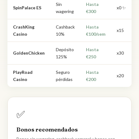
Sin
Hasta
SpinPalace ES
x0 ✨
wagering
€300
CrashKing
Cashback
Hasta
x15
Casino
10%
€100/sem
Depósito
Hasta
GoldenChicken
x30
125%
€250
PlayRoad
Seguro
Hasta
x20
Casino
pérdidas
€200
✅
Bonos recomendados
Bonos sin wagering, cashback semanal y bonos con