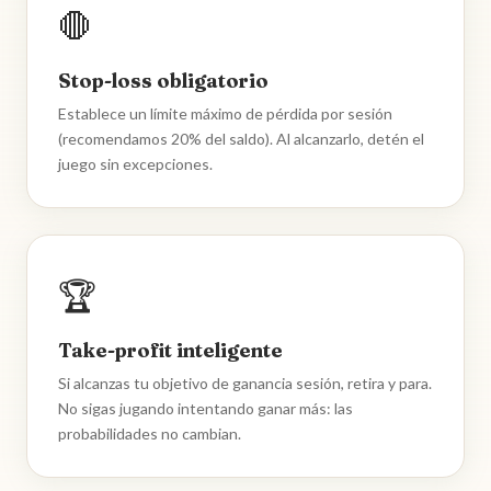
🛑
Stop-loss obligatorio
Establece un límite máximo de pérdida por sesión
(recomendamos 20% del saldo). Al alcanzarlo, detén el
juego sin excepciones.
🏆
Take-profit inteligente
Si alcanzas tu objetivo de ganancia sesión, retira y para.
No sigas jugando intentando ganar más: las
probabilidades no cambian.