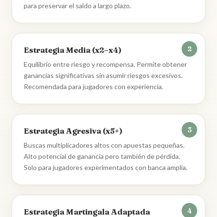
para preservar el saldo a largo plazo.
2
Estrategia Media (x2–x4)
Equilibrio entre riesgo y recompensa. Permite obtener
ganancias significativas sin asumir riesgos excesivos.
Recomendada para jugadores con experiencia.
3
Estrategia Agresiva (x5+)
Buscas multiplicadores altos con apuestas pequeñas.
Alto potencial de ganancia pero también de pérdida.
Solo para jugadores experimentados con banca amplia.
4
Estrategia Martingala Adaptada