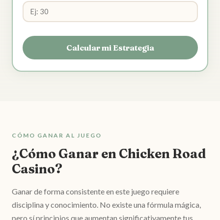
Calcular mi Estrategia
CÓMO GANAR AL JUEGO
¿Cómo Ganar en Chicken Road
Casino?
Ganar de forma consistente en este juego requiere
disciplina y conocimiento. No existe una fórmula mágica,
pero sí principios que aumentan significativamente tus