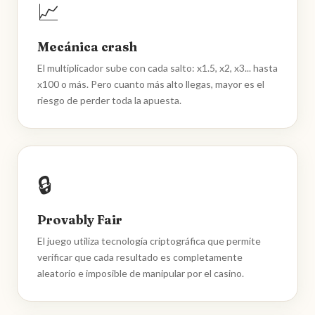
📈
Mecánica crash
El multiplicador sube con cada salto: x1.5, x2, x3... hasta
x100 o más. Pero cuanto más alto llegas, mayor es el
riesgo de perder toda la apuesta.
🔒
Provably Fair
El juego utiliza tecnología criptográfica que permite
verificar que cada resultado es completamente
aleatorio e imposible de manipular por el casino.