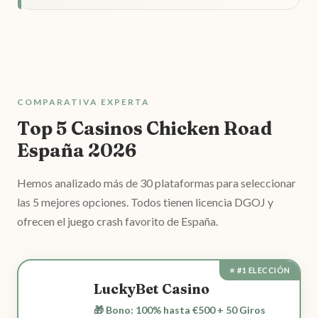
COMPARATIVA EXPERTA
Top 5 Casinos Chicken Road
España 2026
Hemos analizado más de 30 plataformas para seleccionar
las 5 mejores opciones. Todos tienen licencia DGOJ y
ofrecen el juego crash favorito de España.
LuckyBet Casino
🎁 Bono: 100% hasta €500 + 50 Giros