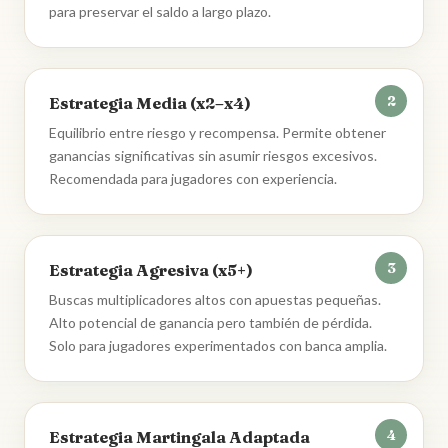
para preservar el saldo a largo plazo.
2
Estrategia Media (x2–x4)
Equilibrio entre riesgo y recompensa. Permite obtener
ganancias significativas sin asumir riesgos excesivos.
Recomendada para jugadores con experiencia.
3
Estrategia Agresiva (x5+)
Buscas multiplicadores altos con apuestas pequeñas.
Alto potencial de ganancia pero también de pérdida.
Solo para jugadores experimentados con banca amplia.
4
Estrategia Martingala Adaptada