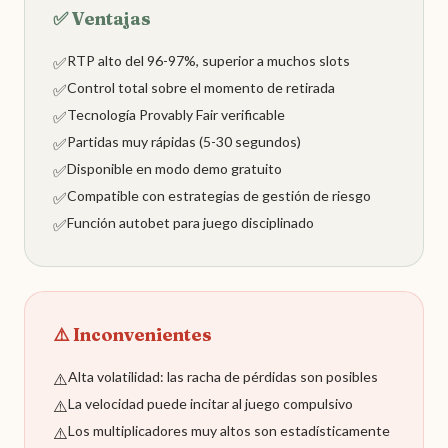
✅ Ventajas
RTP alto del 96-97%, superior a muchos slots
✅
Control total sobre el momento de retirada
✅
Tecnología Provably Fair verificable
✅
Partidas muy rápidas (5-30 segundos)
✅
Disponible en modo demo gratuito
✅
Compatible con estrategias de gestión de riesgo
✅
Función autobet para juego disciplinado
✅
⚠️ Inconvenientes
Alta volatilidad: las racha de pérdidas son posibles
⚠️
La velocidad puede incitar al juego compulsivo
⚠️
Los multiplicadores muy altos son estadísticamente
⚠️