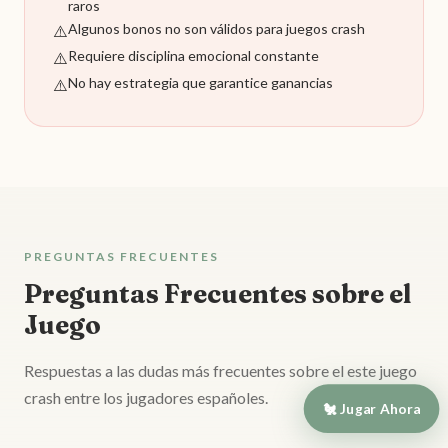
raros
Algunos bonos no son válidos para juegos crash
⚠️
Requiere disciplina emocional constante
⚠️
No hay estrategia que garantice ganancias
⚠️
PREGUNTAS FRECUENTES
Preguntas Frecuentes sobre el
Juego
Respuestas a las dudas más frecuentes sobre el este juego
crash entre los jugadores españoles.
🐔 Jugar Ahora