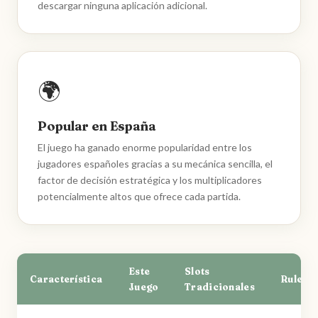
descargar ninguna aplicación adicional.
🌍
Popular en España
El juego ha ganado enorme popularidad entre los
jugadores españoles gracias a su mecánica sencilla, el
factor de decisión estratégica y los multiplicadores
potencialmente altos que ofrece cada partida.
Este
Slots
Característica
Ruleta
Juego
Tradicionales