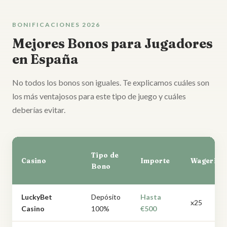
BONIFICACIONES 2026
Mejores Bonos para Jugadores
en España
No todos los bonos son iguales. Te explicamos cuáles son
los más ventajosos para este tipo de juego y cuáles
deberías evitar.
Tipo de
Casino
Importe
Wagering
Bono
LuckyBet
Depósito
Hasta
x25
Casino
100%
€500