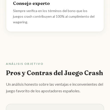
Consejo experto
Siempre verifica en los términos del bono que los
juegos crash contribuyen al 100% al cumplimiento del
wagering.
ANÁLISIS OBJETIVO
Pros y Contras del Juego Crash
Un análisis honesto sobre las ventajas e inconvenientes del
juego favorito de los apostadores españoles.