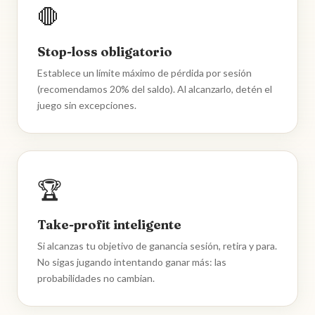
🛑
Stop-loss obligatorio
Establece un límite máximo de pérdida por sesión
(recomendamos 20% del saldo). Al alcanzarlo, detén el
juego sin excepciones.
🏆
Take-profit inteligente
Si alcanzas tu objetivo de ganancia sesión, retira y para.
No sigas jugando intentando ganar más: las
probabilidades no cambian.