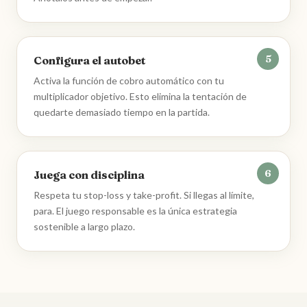
5
Configura el autobet
Activa la función de cobro automático con tu
multiplicador objetivo. Esto elimina la tentación de
quedarte demasiado tiempo en la partida.
6
Juega con disciplina
Respeta tu stop-loss y take-profit. Si llegas al límite,
para. El juego responsable es la única estrategia
sostenible a largo plazo.