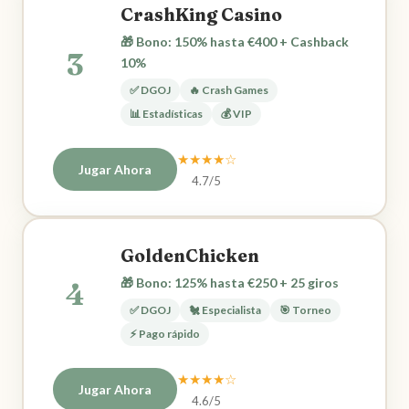
CrashKing Casino
🎁 Bono: 150% hasta €400 + Cashback
3
10%
✅ DGOJ
🔥 Crash Games
📊 Estadísticas
💰 VIP
★★★★☆
Jugar Ahora
4.7/5
GoldenChicken
🎁 Bono: 125% hasta €250 + 25 giros
4
✅ DGOJ
🐔 Especialista
🎯 Torneo
⚡ Pago rápido
★★★★☆
Jugar Ahora
4.6/5