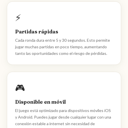
⚡
Partidas rápidas
Cada ronda dura entre 5 y 30 segundos. Esto permite
jugar muchas partidas en poco tiempo, aumentando
tanto las oportunidades como el riesgo de pérdidas.
🎮
Disponible en móvil
El juego está optimizado para dispositivos móviles iOS
y Android. Puedes jugar desde cualquier lugar con una
conexión estable a internet sin necesidad de