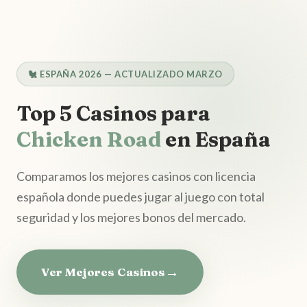
🐔 ESPAÑA 2026 — ACTUALIZADO MARZO
Top 5 Casinos para
Chicken Road
en España
Comparamos los mejores casinos con licencia
española donde puedes jugar al juego con total
seguridad y los mejores bonos del mercado.
→
Ver Mejores Casinos