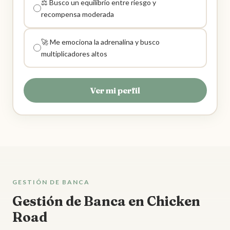
⚖️ Busco un equilibrio entre riesgo y
recompensa moderada
🚀 Me emociona la adrenalina y busco
multiplicadores altos
Ver mi perfil
GESTIÓN DE BANCA
Gestión de Banca en Chicken
Road