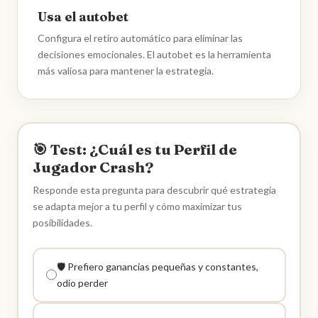
Usa el autobet
Configura el retiro automático para eliminar las
decisiones emocionales. El autobet es la herramienta
más valiosa para mantener la estrategia.
🎯 Test: ¿Cuál es tu Perfil de
Jugador Crash?
Responde esta pregunta para descubrir qué estrategia
se adapta mejor a tu perfil y cómo maximizar tus
posibilidades.
🛡️ Prefiero ganancias pequeñas y constantes,
odio perder