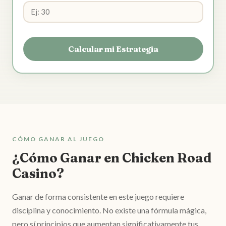
Calcular mi Estrategia
CÓMO GANAR AL JUEGO
¿Cómo Ganar en Chicken Road
Casino?
Ganar de forma consistente en este juego requiere
disciplina y conocimiento. No existe una fórmula mágica,
pero sí principios que aumentan significativamente tus