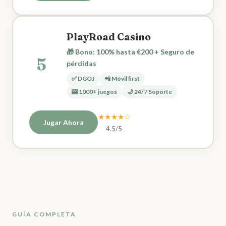
PlayRoad Casino
🎁 Bono: 100% hasta €200 + Seguro de
5
pérdidas
✅ DGOJ
📲 Móvil first
🎰 1000+ juegos
🌙 24/7 Soporte
★★★★☆
Jugar Ahora
4.5/5
GUÍA COMPLETA