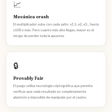
📈
Mecánica crash
El multiplicador sube con cada salto: x1.5, x2, x3... hasta
x100 o más. Pero cuanto más alto llegas, mayor es el
riesgo de perder toda la apuesta.
🔒
Provably Fair
El juego utiliza tecnología criptográfica que permite
verificar que cada resultado es completamente
aleatorio e imposible de manipular por el casino.