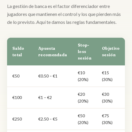
La gestión de banca es el factor diferenciador entre
jugadores que mantienen el control y los que pierden más
de lo previsto. Aquí te damos las reglas fundamentales.
Stop-
Saldo
Apuesta
Objetivo
loss
total
recomendada
sesión
sesión
€10
€15
€50
€0.50 – €1
(20%)
(30%)
€20
€30
€100
€1 – €2
(20%)
(30%)
€50
€75
€250
€2.50 – €5
(20%)
(30%)