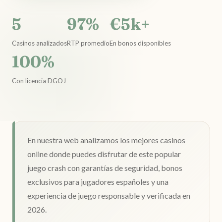
5
97%
€5k+
Casinos analizados
RTP promedio
En bonos disponibles
100%
Con licencia DGOJ
En nuestra web analizamos los mejores casinos
online donde puedes disfrutar de este popular
juego crash con garantías de seguridad, bonos
exclusivos para jugadores españoles y una
experiencia de juego responsable y verificada en
2026.