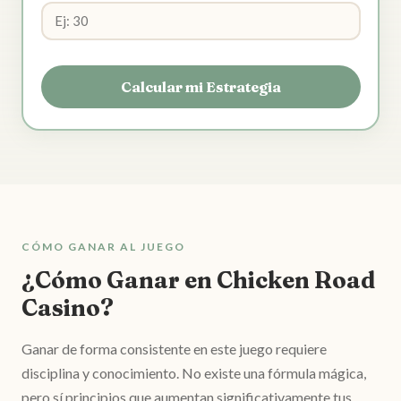
Calcular mi Estrategia
CÓMO GANAR AL JUEGO
¿Cómo Ganar en Chicken Road
Casino?
Ganar de forma consistente en este juego requiere
disciplina y conocimiento. No existe una fórmula mágica,
pero sí principios que aumentan significativamente tus