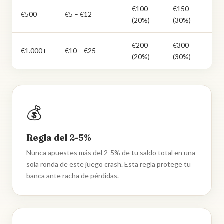
€100
€150
€500
€5 – €12
(20%)
(30%)
€200
€300
€1.000+
€10 – €25
(20%)
(30%)
💰
Regla del 2-5%
Nunca apuestes más del 2-5% de tu saldo total en una
sola ronda de este juego crash. Esta regla protege tu
banca ante racha de pérdidas.