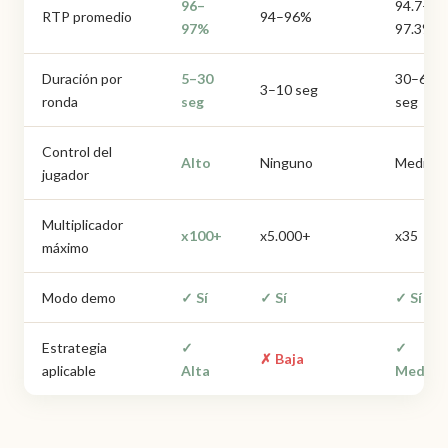
96–
94.7–
RTP promedio
94–96%
97%
97.3%
Duración por
5–30
30–60
3–10 seg
ronda
seg
seg
Control del
Alto
Ninguno
Medio
jugador
Multiplicador
x100+
x5.000+
x35
máximo
Modo demo
✓ Sí
✓ Sí
✓ Sí
Estrategia
✓
✓
✗ Baja
aplicable
Alta
Media