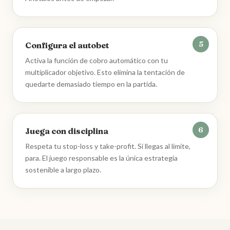
5
Configura el autobet
Activa la función de cobro automático con tu
multiplicador objetivo. Esto elimina la tentación de
quedarte demasiado tiempo en la partida.
6
Juega con disciplina
Respeta tu stop-loss y take-profit. Si llegas al límite,
para. El juego responsable es la única estrategia
sostenible a largo plazo.