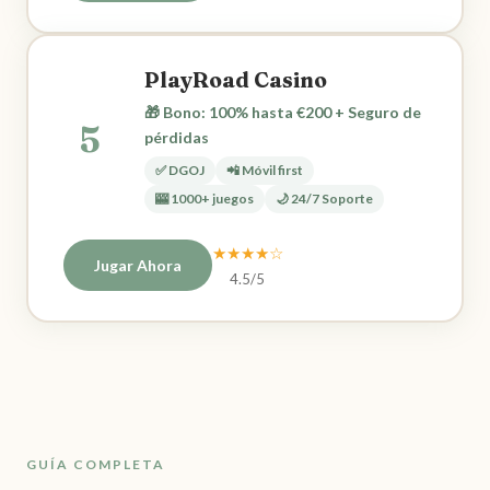
PlayRoad Casino
🎁 Bono: 100% hasta €200 + Seguro de
5
pérdidas
✅ DGOJ
📲 Móvil first
🎰 1000+ juegos
🌙 24/7 Soporte
★★★★☆
Jugar Ahora
4.5/5
GUÍA COMPLETA