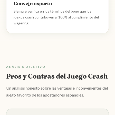
Consejo experto
Siempre verifica en los términos del bono que los
juegos crash contribuyen al 100% al cumplimiento del
wagering.
ANÁLISIS OBJETIVO
Pros y Contras del Juego Crash
Un análisis honesto sobre las ventajas e inconvenientes del
juego favorito de los apostadores españoles.