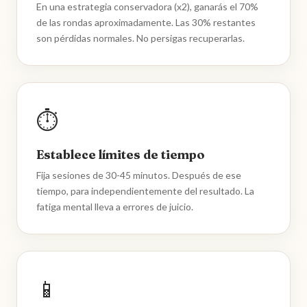
En una estrategia conservadora (x2), ganarás el 70%
de las rondas aproximadamente. Las 30% restantes
son pérdidas normales. No persigas recuperarlas.
⏱️
Establece límites de tiempo
Fija sesiones de 30-45 minutos. Después de ese
tiempo, para independientemente del resultado. La
fatiga mental lleva a errores de juicio.
📱