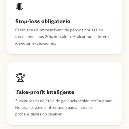
🛑
Stop-loss obligatorio
Establece un límite máximo de pérdida por sesión
(recomendamos 20% del saldo). Al alcanzarlo, detén el
juego sin excepciones.
🏆
Take-profit inteligente
Si alcanzas tu objetivo de ganancia sesión, retira y para.
No sigas jugando intentando ganar más: las
probabilidades no cambian.