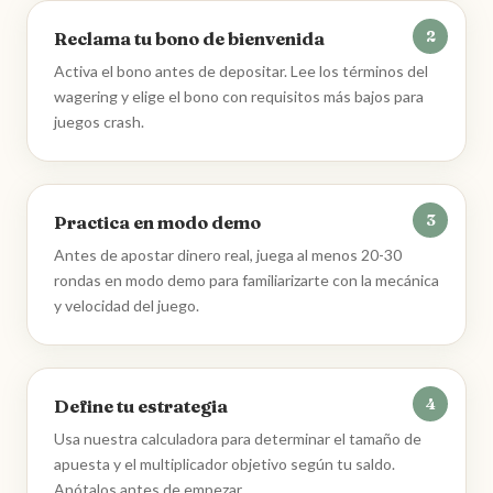
2
Reclama tu bono de bienvenida
Activa el bono antes de depositar. Lee los términos del
wagering y elige el bono con requisitos más bajos para
juegos crash.
3
Practica en modo demo
Antes de apostar dinero real, juega al menos 20-30
rondas en modo demo para familiarizarte con la mecánica
y velocidad del juego.
4
Define tu estrategia
Usa nuestra calculadora para determinar el tamaño de
apuesta y el multiplicador objetivo según tu saldo.
Anótalos antes de empezar.