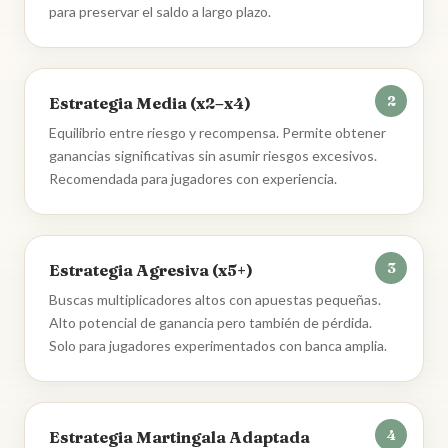
para preservar el saldo a largo plazo.
2
Estrategia Media (x2–x4)
Equilibrio entre riesgo y recompensa. Permite obtener
ganancias significativas sin asumir riesgos excesivos.
Recomendada para jugadores con experiencia.
3
Estrategia Agresiva (x5+)
Buscas multiplicadores altos con apuestas pequeñas.
Alto potencial de ganancia pero también de pérdida.
Solo para jugadores experimentados con banca amplia.
4
Estrategia Martingala Adaptada