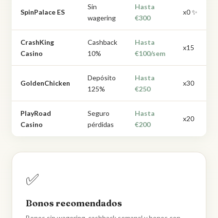
Sin
Hasta
SpinPalace ES
x0 ✨
wagering
€300
CrashKing
Cashback
Hasta
x15
Casino
10%
€100/sem
Depósito
Hasta
GoldenChicken
x30
125%
€250
PlayRoad
Seguro
Hasta
x20
Casino
pérdidas
€200
✅
Bonos recomendados
Bonos sin wagering, cashback semanal y bonos con