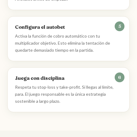
5
Configura el autobet
Activa la función de cobro automático con tu
multiplicador objetivo. Esto elimina la tentación de
quedarte demasiado tiempo en la partida.
6
Juega con disciplina
Respeta tu stop-loss y take-profit. Si llegas al límite,
para. El juego responsable es la única estrategia
sostenible a largo plazo.