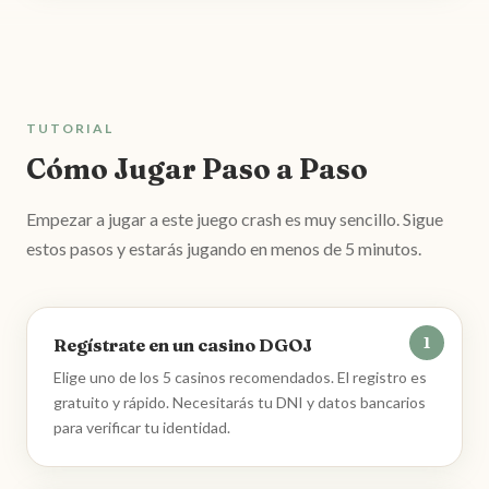
TUTORIAL
Cómo Jugar Paso a Paso
Empezar a jugar a este juego crash es muy sencillo. Sigue
estos pasos y estarás jugando en menos de 5 minutos.
1
Regístrate en un casino DGOJ
Elige uno de los 5 casinos recomendados. El registro es
gratuito y rápido. Necesitarás tu DNI y datos bancarios
para verificar tu identidad.