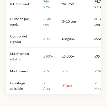
96–
94.7–
RTP promedio
94–96%
97%
97.3%
Duración por
5–30
30–60
3–10 seg
ronda
seg
seg
Control del
Alto
Ninguno
Medio
jugador
Multiplicador
x100+
x5.000+
x35
máximo
Modo demo
✓ Sí
✓ Sí
✓ Sí
Estrategia
✓
✓
✗ Baja
aplicable
Alta
Media