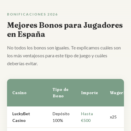
BONIFICACIONES 2026
Mejores Bonos para Jugadores
en España
No todos los bonos son iguales. Te explicamos cuáles son
los más ventajosos para este tipo de juego y cuáles
deberías evitar.
Tipo de
Casino
Importe
Wagering
Bono
LuckyBet
Depósito
Hasta
x25
Casino
100%
€500