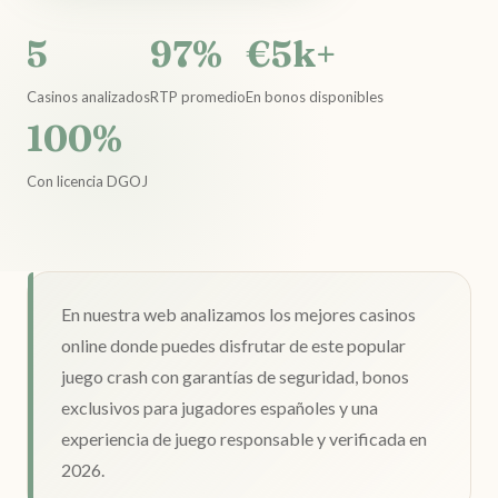
5
97%
€5k+
Casinos analizados
RTP promedio
En bonos disponibles
100%
Con licencia DGOJ
En nuestra web analizamos los mejores casinos
online donde puedes disfrutar de este popular
juego crash con garantías de seguridad, bonos
exclusivos para jugadores españoles y una
experiencia de juego responsable y verificada en
2026.