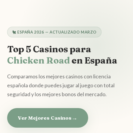
🐔 ESPAÑA 2026 — ACTUALIZADO MARZO
Top 5 Casinos para
Chicken Road
en España
Comparamos los mejores casinos con licencia
española donde puedes jugar al juego con total
seguridad y los mejores bonos del mercado.
→
Ver Mejores Casinos