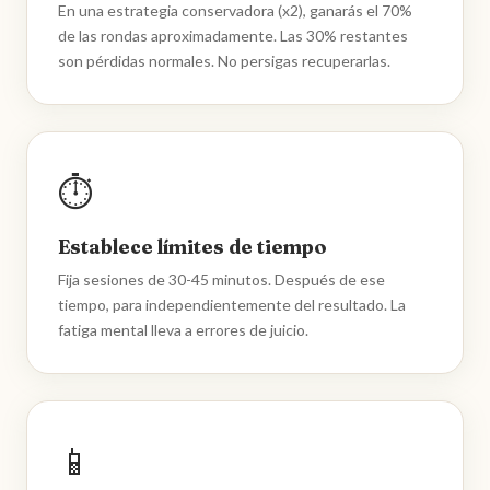
En una estrategia conservadora (x2), ganarás el 70%
de las rondas aproximadamente. Las 30% restantes
son pérdidas normales. No persigas recuperarlas.
⏱️
Establece límites de tiempo
Fija sesiones de 30-45 minutos. Después de ese
tiempo, para independientemente del resultado. La
fatiga mental lleva a errores de juicio.
📱