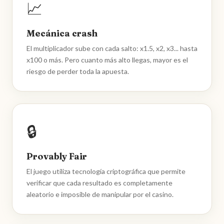
📈
Mecánica crash
El multiplicador sube con cada salto: x1.5, x2, x3... hasta
x100 o más. Pero cuanto más alto llegas, mayor es el
riesgo de perder toda la apuesta.
🔒
Provably Fair
El juego utiliza tecnología criptográfica que permite
verificar que cada resultado es completamente
aleatorio e imposible de manipular por el casino.