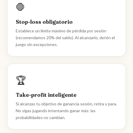
🛑
Stop-loss obligatorio
Establece un límite máximo de pérdida por sesión
(recomendamos 20% del saldo). Al alcanzarlo, detén el
juego sin excepciones.
🏆
Take-profit inteligente
Si alcanzas tu objetivo de ganancia sesión, retira y para.
No sigas jugando intentando ganar más: las
probabilidades no cambian.