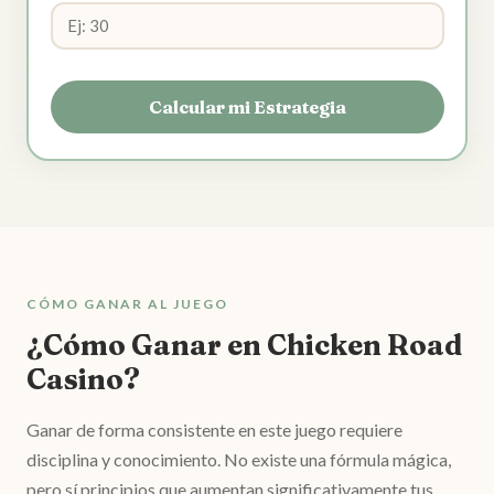
Calcular mi Estrategia
CÓMO GANAR AL JUEGO
¿Cómo Ganar en Chicken Road
Casino?
Ganar de forma consistente en este juego requiere
disciplina y conocimiento. No existe una fórmula mágica,
pero sí principios que aumentan significativamente tus