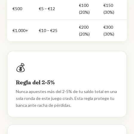
€100
€150
€500
€5 – €12
(20%)
(30%)
€200
€300
€1.000+
€10 – €25
(20%)
(30%)
💰
Regla del 2-5%
Nunca apuestes más del 2-5% de tu saldo total en una
sola ronda de este juego crash. Esta regla protege tu
banca ante racha de pérdidas.