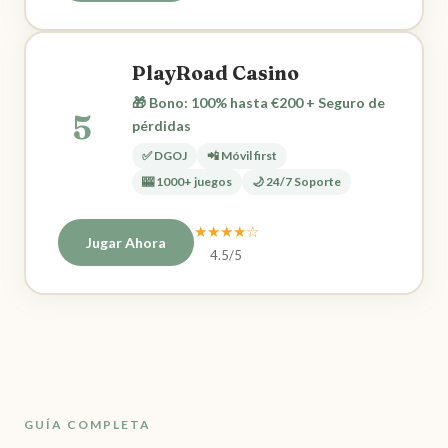
PlayRoad Casino
🎁 Bono: 100% hasta €200 + Seguro de
5
pérdidas
✅ DGOJ
📲 Móvil first
🎰 1000+ juegos
🌙 24/7 Soporte
★★★★☆
Jugar Ahora
4.5/5
GUÍA COMPLETA