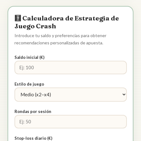
🧮 Calculadora de Estrategia de
Juego Crash
Introduce tu saldo y preferencias para obtener
recomendaciones personalizadas de apuesta.
Saldo inicial (€)
Estilo de juego
Rondas por sesión
Stop-loss diario (€)