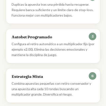
Duplicas la apuesta tras una pérdida hasta recuperar.
Requiere banca suficiente y un límite claro de stop-loss.
Funciona mejor con multiplicadores bajos.
5
Autobet Programado
Configura el retiro automático a un multiplicador fijo (por
ejemplo x2.00). Elimina las decisiones emocionales y
mantiene la disciplina de juego.
6
Estrategia Mixta
Combina apuestas pequeñas con retiro conservador y
una apuesta alta cada 10 rondas buscando un
multiplicador grande. Diversifica el riesgo.