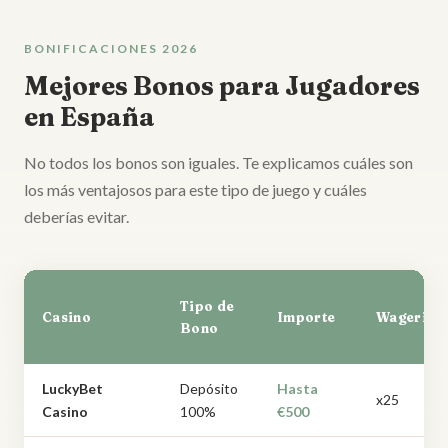
BONIFICACIONES 2026
Mejores Bonos para Jugadores
en España
No todos los bonos son iguales. Te explicamos cuáles son
los más ventajosos para este tipo de juego y cuáles
deberías evitar.
Tipo de
Casino
Importe
Wagering
Bono
LuckyBet
Depósito
Hasta
x25
Casino
100%
€500