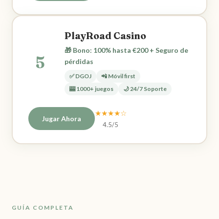
PlayRoad Casino
🎁 Bono: 100% hasta €200 + Seguro de
5
pérdidas
✅ DGOJ
📲 Móvil first
🎰 1000+ juegos
🌙 24/7 Soporte
★★★★☆
Jugar Ahora
4.5/5
GUÍA COMPLETA