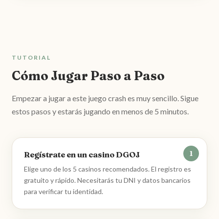
TUTORIAL
Cómo Jugar Paso a Paso
Empezar a jugar a este juego crash es muy sencillo. Sigue
estos pasos y estarás jugando en menos de 5 minutos.
1
Regístrate en un casino DGOJ
Elige uno de los 5 casinos recomendados. El registro es
gratuito y rápido. Necesitarás tu DNI y datos bancarios
para verificar tu identidad.