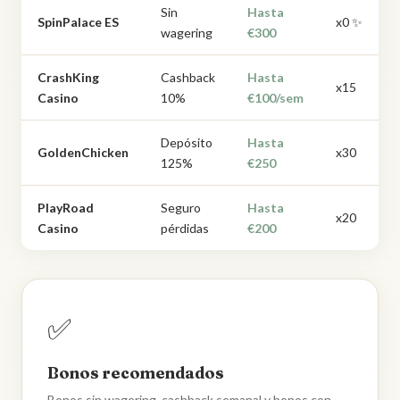
Sin
Hasta
SpinPalace ES
x0 ✨
wagering
€300
CrashKing
Cashback
Hasta
x15
Casino
10%
€100/sem
Depósito
Hasta
GoldenChicken
x30
125%
€250
PlayRoad
Seguro
Hasta
x20
Casino
pérdidas
€200
✅
Bonos recomendados
Bonos sin wagering, cashback semanal y bonos con