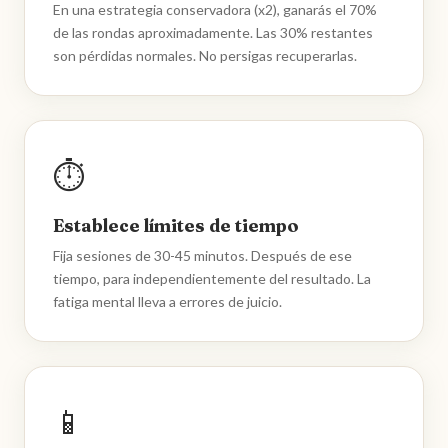
En una estrategia conservadora (x2), ganarás el 70%
de las rondas aproximadamente. Las 30% restantes
son pérdidas normales. No persigas recuperarlas.
⏱️
Establece límites de tiempo
Fija sesiones de 30-45 minutos. Después de ese
tiempo, para independientemente del resultado. La
fatiga mental lleva a errores de juicio.
📱