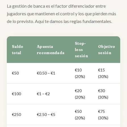
La gestión de banca es el factor diferenciador entre
jugadores que mantienen el control y los que pierden más
de lo previsto. Aquí te damos las reglas fundamentales.
Stop-
Saldo
Apuesta
Objetivo
loss
total
recomendada
sesión
sesión
€10
€15
€50
€0.50 – €1
(20%)
(30%)
€20
€30
€100
€1 – €2
(20%)
(30%)
€50
€75
€250
€2.50 – €5
(20%)
(30%)