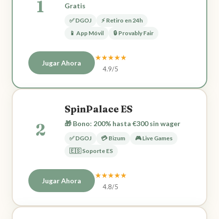
1
Gratis
✅ DGOJ
⚡ Retiro en 24h
📱 App Móvil
🔒 Provably Fair
★★★★★
Jugar Ahora
4.9/5
SpinPalace ES
🎁 Bono: 200% hasta €300 sin wager
2
✅ DGOJ
💳 Bizum
🎮 Live Games
🇪🇸 Soporte ES
★★★★★
Jugar Ahora
4.8/5