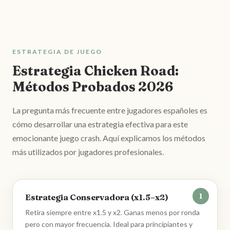
ESTRATEGIA DE JUEGO
Estrategia Chicken Road:
Métodos Probados 2026
La pregunta más frecuente entre jugadores españoles es
cómo desarrollar una estrategia efectiva para este
emocionante juego crash. Aquí explicamos los métodos
más utilizados por jugadores profesionales.
1
Estrategia Conservadora (x1.5–x2)
Retira siempre entre x1.5 y x2. Ganas menos por ronda
pero con mayor frecuencia. Ideal para principiantes y