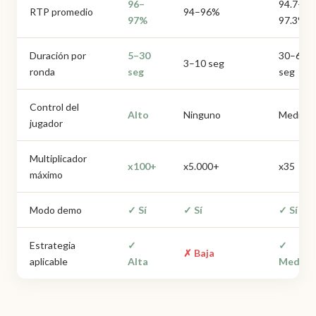
96–
94.7–
RTP promedio
94–96%
97%
97.3%
Duración por
5–30
30–60
3–10 seg
ronda
seg
seg
Control del
Alto
Ninguno
Medio
jugador
Multiplicador
x100+
x5.000+
x35
máximo
Modo demo
✓ Sí
✓ Sí
✓ Sí
Estrategia
✓
✓
✗ Baja
aplicable
Alta
Media