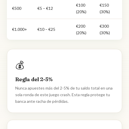
€100
€150
€500
€5 – €12
(20%)
(30%)
€200
€300
€1.000+
€10 – €25
(20%)
(30%)
💰
Regla del 2-5%
Nunca apuestes más del 2-5% de tu saldo total en una
sola ronda de este juego crash. Esta regla protege tu
banca ante racha de pérdidas.