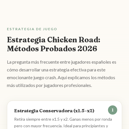
ESTRATEGIA DE JUEGO
Estrategia Chicken Road:
Métodos Probados 2026
La pregunta más frecuente entre jugadores españoles es
cómo desarrollar una estrategia efectiva para este
emocionante juego crash. Aquí explicamos los métodos
más utilizados por jugadores profesionales.
1
Estrategia Conservadora (x1.5–x2)
Retira siempre entre x1.5 y x2. Ganas menos por ronda
pero con mayor frecuencia. Ideal para principiantes y