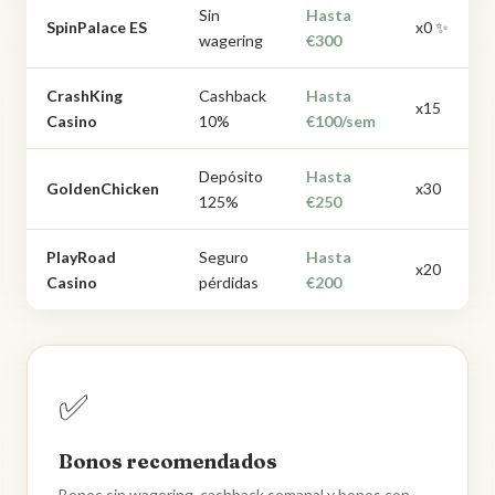
Sin
Hasta
SpinPalace ES
x0 ✨
wagering
€300
CrashKing
Cashback
Hasta
x15
Casino
10%
€100/sem
Depósito
Hasta
GoldenChicken
x30
125%
€250
PlayRoad
Seguro
Hasta
x20
Casino
pérdidas
€200
✅
Bonos recomendados
Bonos sin wagering, cashback semanal y bonos con