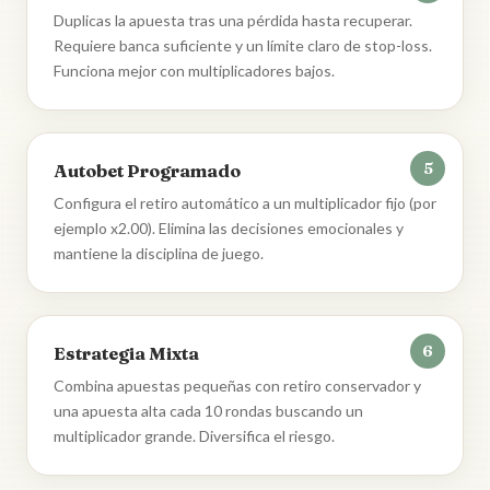
Duplicas la apuesta tras una pérdida hasta recuperar.
Requiere banca suficiente y un límite claro de stop-loss.
Funciona mejor con multiplicadores bajos.
5
Autobet Programado
Configura el retiro automático a un multiplicador fijo (por
ejemplo x2.00). Elimina las decisiones emocionales y
mantiene la disciplina de juego.
6
Estrategia Mixta
Combina apuestas pequeñas con retiro conservador y
una apuesta alta cada 10 rondas buscando un
multiplicador grande. Diversifica el riesgo.