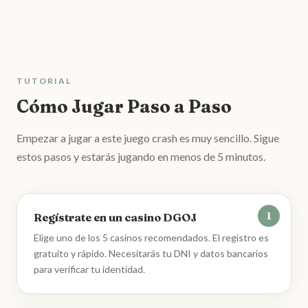
TUTORIAL
Cómo Jugar Paso a Paso
Empezar a jugar a este juego crash es muy sencillo. Sigue
estos pasos y estarás jugando en menos de 5 minutos.
1
Regístrate en un casino DGOJ
Elige uno de los 5 casinos recomendados. El registro es
gratuito y rápido. Necesitarás tu DNI y datos bancarios
para verificar tu identidad.