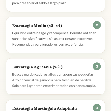
para preservar el saldo a largo plazo.
2
Estrategia Media (x2–x4)
Equilibrio entre riesgo y recompensa. Permite obtener
ganancias significativas sin asumir riesgos excesivos.
Recomendada para jugadores con experiencia.
3
Estrategia Agresiva (x5+)
Buscas multiplicadores altos con apuestas pequeñas.
Alto potencial de ganancia pero también de pérdida.
Solo para jugadores experimentados con banca amplia.
4
Estrategia Martingala Adaptada