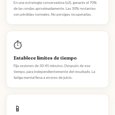
En una estrategia conservadora (x2), ganarás el 70%
de las rondas aproximadamente. Las 30% restantes
son pérdidas normales. No persigas recuperarlas.
⏱️
Establece límites de tiempo
Fija sesiones de 30-45 minutos. Después de ese
tiempo, para independientemente del resultado. La
fatiga mental lleva a errores de juicio.
📱