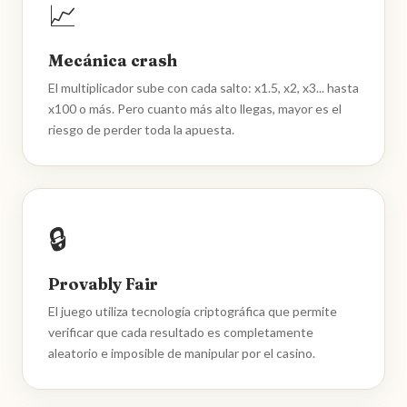
📈
Mecánica crash
El multiplicador sube con cada salto: x1.5, x2, x3... hasta
x100 o más. Pero cuanto más alto llegas, mayor es el
riesgo de perder toda la apuesta.
🔒
Provably Fair
El juego utiliza tecnología criptográfica que permite
verificar que cada resultado es completamente
aleatorio e imposible de manipular por el casino.