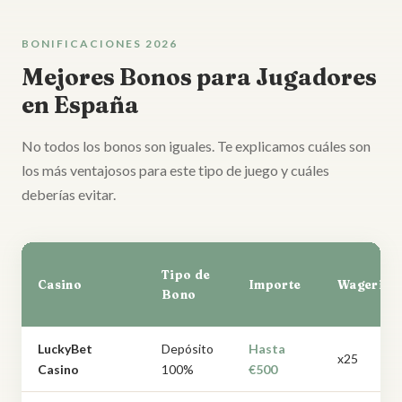
BONIFICACIONES 2026
Mejores Bonos para Jugadores
en España
No todos los bonos son iguales. Te explicamos cuáles son
los más ventajosos para este tipo de juego y cuáles
deberías evitar.
Tipo de
Casino
Importe
Wagering
Bono
LuckyBet
Depósito
Hasta
x25
Casino
100%
€500