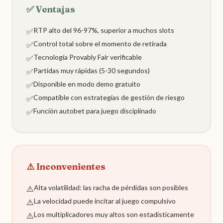
✅ Ventajas
RTP alto del 96-97%, superior a muchos slots
✅
Control total sobre el momento de retirada
✅
Tecnología Provably Fair verificable
✅
Partidas muy rápidas (5-30 segundos)
✅
Disponible en modo demo gratuito
✅
Compatible con estrategias de gestión de riesgo
✅
Función autobet para juego disciplinado
✅
⚠️ Inconvenientes
Alta volatilidad: las racha de pérdidas son posibles
⚠️
La velocidad puede incitar al juego compulsivo
⚠️
Los multiplicadores muy altos son estadísticamente
⚠️