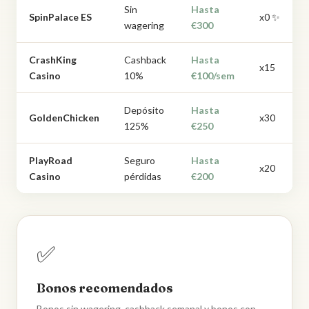
Sin
Hasta
SpinPalace ES
x0 ✨
wagering
€300
CrashKing
Cashback
Hasta
x15
Casino
10%
€100/sem
Depósito
Hasta
GoldenChicken
x30
125%
€250
PlayRoad
Seguro
Hasta
x20
Casino
pérdidas
€200
✅
Bonos recomendados
Bonos sin wagering, cashback semanal y bonos con