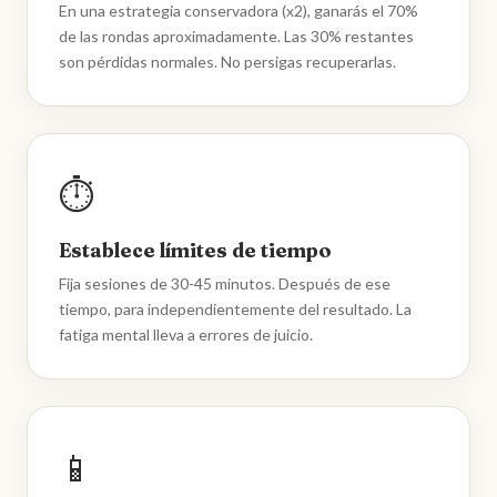
En una estrategia conservadora (x2), ganarás el 70%
de las rondas aproximadamente. Las 30% restantes
son pérdidas normales. No persigas recuperarlas.
⏱️
Establece límites de tiempo
Fija sesiones de 30-45 minutos. Después de ese
tiempo, para independientemente del resultado. La
fatiga mental lleva a errores de juicio.
📱