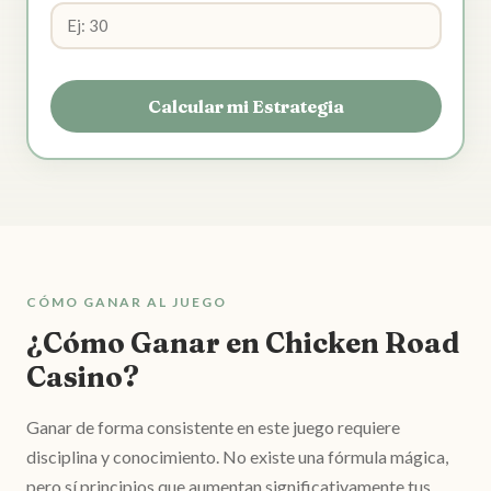
Calcular mi Estrategia
CÓMO GANAR AL JUEGO
¿Cómo Ganar en Chicken Road
Casino?
Ganar de forma consistente en este juego requiere
disciplina y conocimiento. No existe una fórmula mágica,
pero sí principios que aumentan significativamente tus