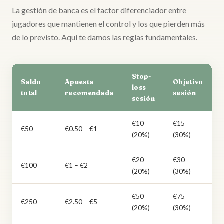
La gestión de banca es el factor diferenciador entre
jugadores que mantienen el control y los que pierden más
de lo previsto. Aquí te damos las reglas fundamentales.
Stop-
Saldo
Apuesta
Objetivo
loss
total
recomendada
sesión
sesión
€10
€15
€50
€0.50 – €1
(20%)
(30%)
€20
€30
€100
€1 – €2
(20%)
(30%)
€50
€75
€250
€2.50 – €5
(20%)
(30%)