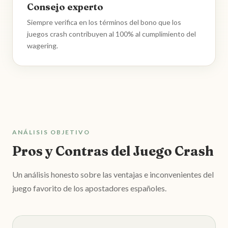
Consejo experto
Siempre verifica en los términos del bono que los
juegos crash contribuyen al 100% al cumplimiento del
wagering.
ANÁLISIS OBJETIVO
Pros y Contras del Juego Crash
Un análisis honesto sobre las ventajas e inconvenientes del
juego favorito de los apostadores españoles.