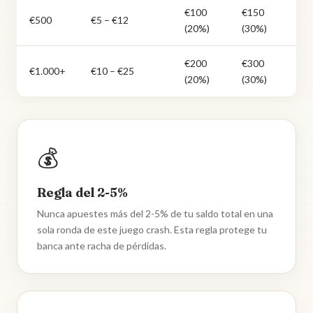
€100
€150
€500
€5 – €12
(20%)
(30%)
€200
€300
€1.000+
€10 – €25
(20%)
(30%)
💰
Regla del 2-5%
Nunca apuestes más del 2-5% de tu saldo total en una
sola ronda de este juego crash. Esta regla protege tu
banca ante racha de pérdidas.