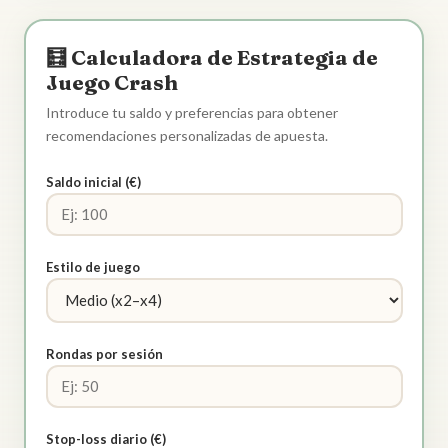
🧮 Calculadora de Estrategia de
Juego Crash
Introduce tu saldo y preferencias para obtener
recomendaciones personalizadas de apuesta.
Saldo inicial (€)
Estilo de juego
Rondas por sesión
Stop-loss diario (€)