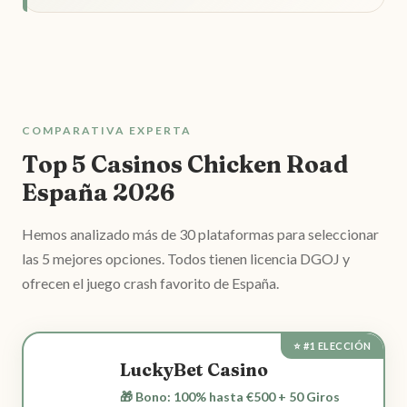
COMPARATIVA EXPERTA
Top 5 Casinos Chicken Road
España 2026
Hemos analizado más de 30 plataformas para seleccionar
las 5 mejores opciones. Todos tienen licencia DGOJ y
ofrecen el juego crash favorito de España.
LuckyBet Casino
🎁 Bono: 100% hasta €500 + 50 Giros