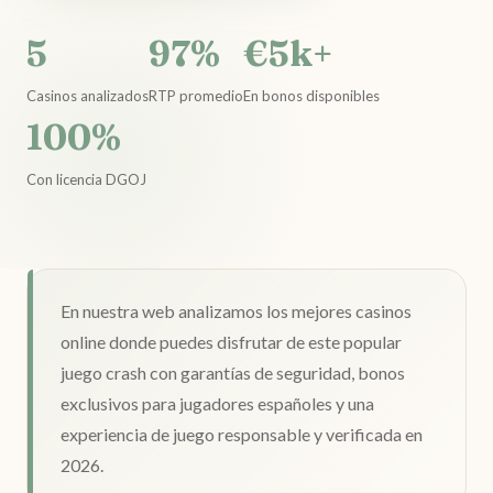
5
97%
€5k+
Casinos analizados
RTP promedio
En bonos disponibles
100%
Con licencia DGOJ
En nuestra web analizamos los mejores casinos
online donde puedes disfrutar de este popular
juego crash con garantías de seguridad, bonos
exclusivos para jugadores españoles y una
experiencia de juego responsable y verificada en
2026.