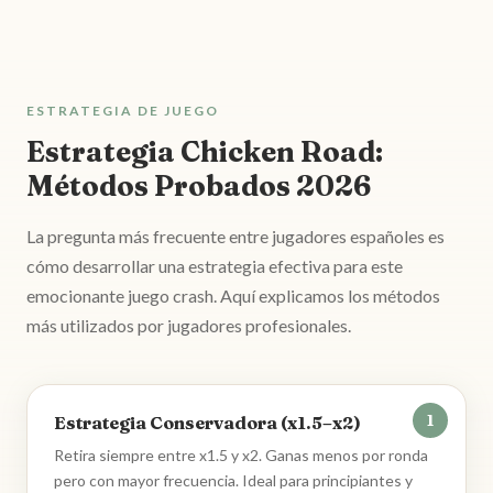
ESTRATEGIA DE JUEGO
Estrategia Chicken Road:
Métodos Probados 2026
La pregunta más frecuente entre jugadores españoles es
cómo desarrollar una estrategia efectiva para este
emocionante juego crash. Aquí explicamos los métodos
más utilizados por jugadores profesionales.
1
Estrategia Conservadora (x1.5–x2)
Retira siempre entre x1.5 y x2. Ganas menos por ronda
pero con mayor frecuencia. Ideal para principiantes y