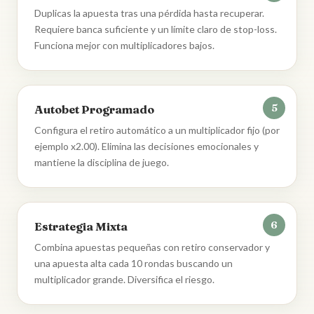
Duplicas la apuesta tras una pérdida hasta recuperar.
Requiere banca suficiente y un límite claro de stop-loss.
Funciona mejor con multiplicadores bajos.
5
Autobet Programado
Configura el retiro automático a un multiplicador fijo (por
ejemplo x2.00). Elimina las decisiones emocionales y
mantiene la disciplina de juego.
6
Estrategia Mixta
Combina apuestas pequeñas con retiro conservador y
una apuesta alta cada 10 rondas buscando un
multiplicador grande. Diversifica el riesgo.