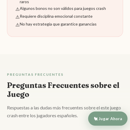
raros
Algunos bonos no son válidos para juegos crash
⚠️
Requiere disciplina emocional constante
⚠️
No hay estrategia que garantice ganancias
⚠️
PREGUNTAS FRECUENTES
Preguntas Frecuentes sobre el
Juego
Respuestas a las dudas más frecuentes sobre el este juego
crash entre los jugadores españoles.
🐔 Jugar Ahora