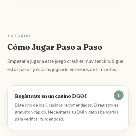
TUTORIAL
Cómo Jugar Paso a Paso
Empezar a jugar a este juego crash es muy sencillo. Sigue
estos pasos y estarás jugando en menos de 5 minutos.
1
Regístrate en un casino DGOJ
Elige uno de los 5 casinos recomendados. El registro es
gratuito y rápido. Necesitarás tu DNI y datos bancarios
para verificar tu identidad.