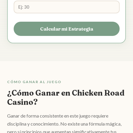
Calcular mi Estrategia
CÓMO GANAR AL JUEGO
¿Cómo Ganar en Chicken Road
Casino?
Ganar de forma consistente en este juego requiere
disciplina y conocimiento. No existe una fórmula mágica,
pero sí principios que aumentan significativamente tus