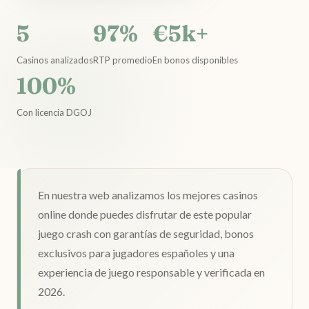
5
97%
€5k+
Casinos analizados
RTP promedio
En bonos disponibles
100%
Con licencia DGOJ
En nuestra web analizamos los mejores casinos
online donde puedes disfrutar de este popular
juego crash con garantías de seguridad, bonos
exclusivos para jugadores españoles y una
experiencia de juego responsable y verificada en
2026.