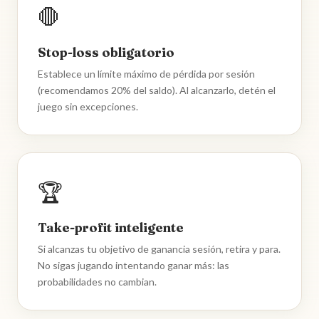
🛑
Stop-loss obligatorio
Establece un límite máximo de pérdida por sesión
(recomendamos 20% del saldo). Al alcanzarlo, detén el
juego sin excepciones.
🏆
Take-profit inteligente
Si alcanzas tu objetivo de ganancia sesión, retira y para.
No sigas jugando intentando ganar más: las
probabilidades no cambian.