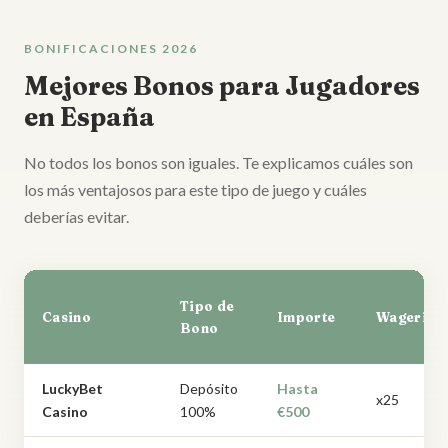
BONIFICACIONES 2026
Mejores Bonos para Jugadores
en España
No todos los bonos son iguales. Te explicamos cuáles son
los más ventajosos para este tipo de juego y cuáles
deberías evitar.
Tipo de
Casino
Importe
Wagering
Bono
LuckyBet
Depósito
Hasta
x25
Casino
100%
€500