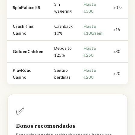
Sin
Hasta
SpinPalace ES
x0 ✨
wagering
€300
CrashKing
Cashback
Hasta
x15
Casino
10%
€100/sem
Depósito
Hasta
GoldenChicken
x30
125%
€250
PlayRoad
Seguro
Hasta
x20
Casino
pérdidas
€200
✅
Bonos recomendados
Bonos sin wagering, cashback semanal y bonos con