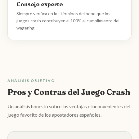
Consejo experto
Siempre verifica en los términos del bono que los
juegos crash contribuyen al 100% al cumplimiento del
wagering.
ANÁLISIS OBJETIVO
Pros y Contras del Juego Crash
Un análisis honesto sobre las ventajas e inconvenientes del
juego favorito de los apostadores españoles.