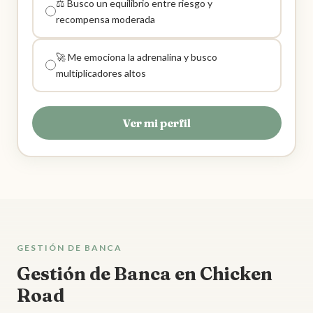
⚖️ Busco un equilibrio entre riesgo y
recompensa moderada
🚀 Me emociona la adrenalina y busco
multiplicadores altos
Ver mi perfil
GESTIÓN DE BANCA
Gestión de Banca en Chicken
Road