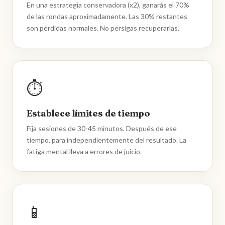
En una estrategia conservadora (x2), ganarás el 70%
de las rondas aproximadamente. Las 30% restantes
son pérdidas normales. No persigas recuperarlas.
⏱️
Establece límites de tiempo
Fija sesiones de 30-45 minutos. Después de ese
tiempo, para independientemente del resultado. La
fatiga mental lleva a errores de juicio.
📱