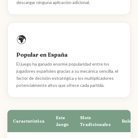
descargar ninguna aplicación adicional.
🌍
Popular en España
El juego ha ganado enorme popularidad entre los
jugadores españoles gracias a su mecánica sencilla, el
factor de decisión estratégica y los multiplicadores
potencialmente altos que ofrece cada partida.
Este
Slots
Característica
Ruleta
Juego
Tradicionales