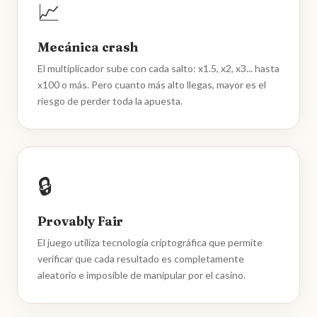
📈
Mecánica crash
El multiplicador sube con cada salto: x1.5, x2, x3... hasta
x100 o más. Pero cuanto más alto llegas, mayor es el
riesgo de perder toda la apuesta.
🔒
Provably Fair
El juego utiliza tecnología criptográfica que permite
verificar que cada resultado es completamente
aleatorio e imposible de manipular por el casino.