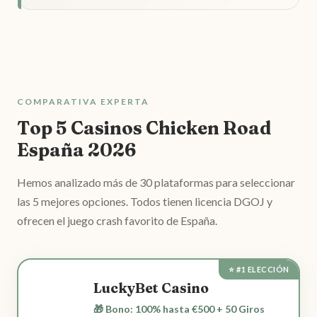
COMPARATIVA EXPERTA
Top 5 Casinos Chicken Road
España 2026
Hemos analizado más de 30 plataformas para seleccionar
las 5 mejores opciones. Todos tienen licencia DGOJ y
ofrecen el juego crash favorito de España.
LuckyBet Casino
🎁 Bono: 100% hasta €500 + 50 Giros