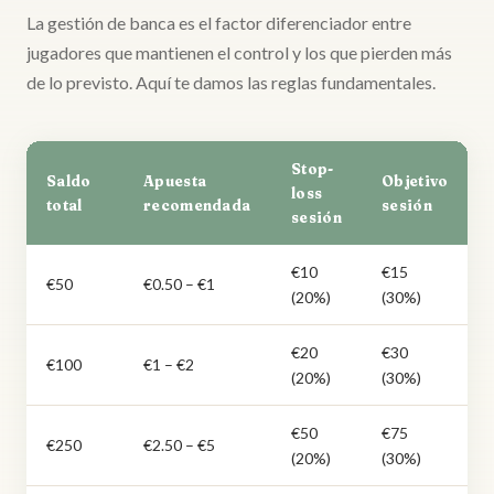
La gestión de banca es el factor diferenciador entre
jugadores que mantienen el control y los que pierden más
de lo previsto. Aquí te damos las reglas fundamentales.
Stop-
Saldo
Apuesta
Objetivo
loss
total
recomendada
sesión
sesión
€10
€15
€50
€0.50 – €1
(20%)
(30%)
€20
€30
€100
€1 – €2
(20%)
(30%)
€50
€75
€250
€2.50 – €5
(20%)
(30%)