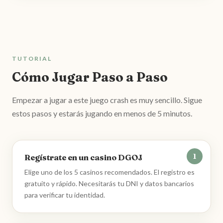
TUTORIAL
Cómo Jugar Paso a Paso
Empezar a jugar a este juego crash es muy sencillo. Sigue
estos pasos y estarás jugando en menos de 5 minutos.
1
Regístrate en un casino DGOJ
Elige uno de los 5 casinos recomendados. El registro es
gratuito y rápido. Necesitarás tu DNI y datos bancarios
para verificar tu identidad.