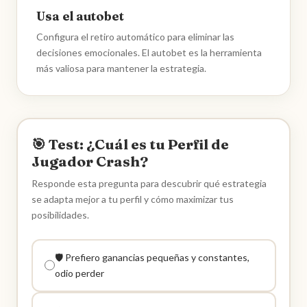
Usa el autobet
Configura el retiro automático para eliminar las
decisiones emocionales. El autobet es la herramienta
más valiosa para mantener la estrategia.
🎯 Test: ¿Cuál es tu Perfil de
Jugador Crash?
Responde esta pregunta para descubrir qué estrategia
se adapta mejor a tu perfil y cómo maximizar tus
posibilidades.
🛡️ Prefiero ganancias pequeñas y constantes,
odio perder