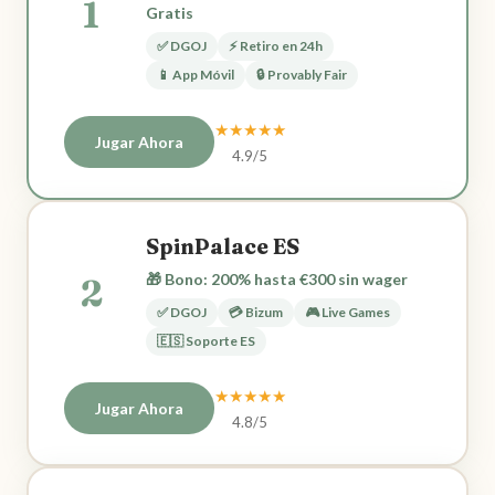
1
Gratis
✅ DGOJ
⚡ Retiro en 24h
📱 App Móvil
🔒 Provably Fair
★★★★★
Jugar Ahora
4.9/5
SpinPalace ES
🎁 Bono: 200% hasta €300 sin wager
2
✅ DGOJ
💳 Bizum
🎮 Live Games
🇪🇸 Soporte ES
★★★★★
Jugar Ahora
4.8/5