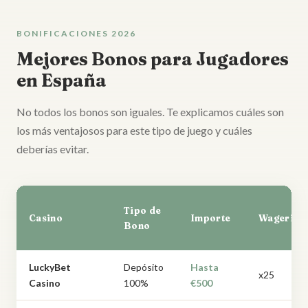
BONIFICACIONES 2026
Mejores Bonos para Jugadores
en España
No todos los bonos son iguales. Te explicamos cuáles son
los más ventajosos para este tipo de juego y cuáles
deberías evitar.
Tipo de
Casino
Importe
Wagering
Bono
LuckyBet
Depósito
Hasta
x25
Casino
100%
€500