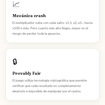
📈
Mecánica crash
El multiplicador sube con cada salto: x1.5, x2, x3... hasta
x100 o más. Pero cuanto más alto llegas, mayor es el
riesgo de perder toda la apuesta.
🔒
Provably Fair
El juego utiliza tecnología criptográfica que permite
verificar que cada resultado es completamente
aleatorio e imposible de manipular por el casino.