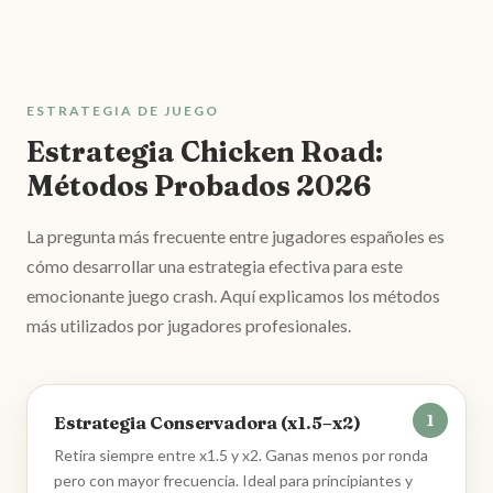
ESTRATEGIA DE JUEGO
Estrategia Chicken Road:
Métodos Probados 2026
La pregunta más frecuente entre jugadores españoles es
cómo desarrollar una estrategia efectiva para este
emocionante juego crash. Aquí explicamos los métodos
más utilizados por jugadores profesionales.
1
Estrategia Conservadora (x1.5–x2)
Retira siempre entre x1.5 y x2. Ganas menos por ronda
pero con mayor frecuencia. Ideal para principiantes y