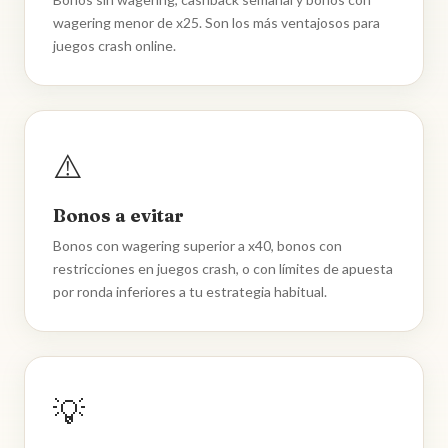
wagering menor de x25. Son los más ventajosos para
juegos crash online.
⚠️
Bonos a evitar
Bonos con wagering superior a x40, bonos con
restricciones en juegos crash, o con límites de apuesta
por ronda inferiores a tu estrategia habitual.
💡