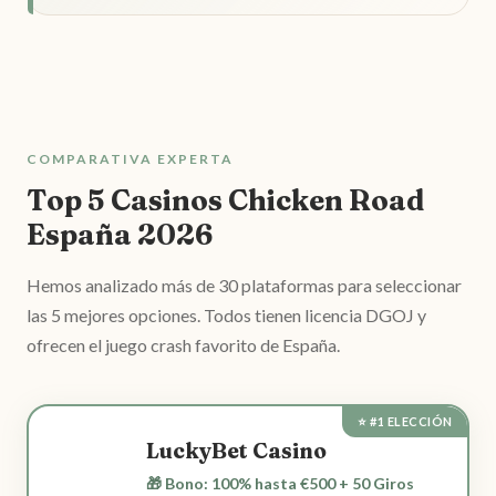
COMPARATIVA EXPERTA
Top 5 Casinos Chicken Road
España 2026
Hemos analizado más de 30 plataformas para seleccionar
las 5 mejores opciones. Todos tienen licencia DGOJ y
ofrecen el juego crash favorito de España.
LuckyBet Casino
🎁 Bono: 100% hasta €500 + 50 Giros