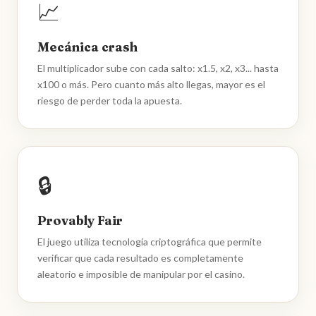
📈
Mecánica crash
El multiplicador sube con cada salto: x1.5, x2, x3... hasta
x100 o más. Pero cuanto más alto llegas, mayor es el
riesgo de perder toda la apuesta.
🔒
Provably Fair
El juego utiliza tecnología criptográfica que permite
verificar que cada resultado es completamente
aleatorio e imposible de manipular por el casino.