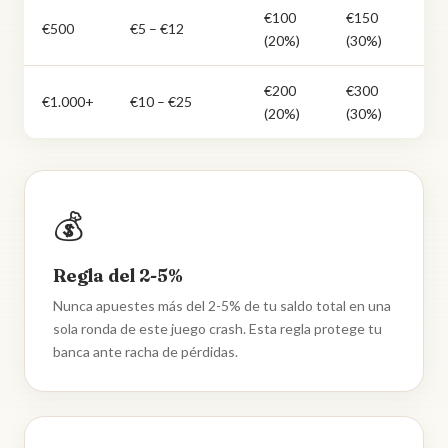
€100
€150
€500
€5 – €12
(20%)
(30%)
€200
€300
€1.000+
€10 – €25
(20%)
(30%)
💰
Regla del 2-5%
Nunca apuestes más del 2-5% de tu saldo total en una
sola ronda de este juego crash. Esta regla protege tu
banca ante racha de pérdidas.