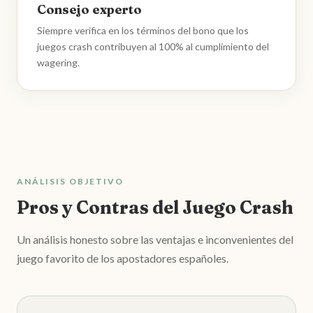
Consejo experto
Siempre verifica en los términos del bono que los
juegos crash contribuyen al 100% al cumplimiento del
wagering.
ANÁLISIS OBJETIVO
Pros y Contras del Juego Crash
Un análisis honesto sobre las ventajas e inconvenientes del
juego favorito de los apostadores españoles.