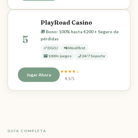
PlayRoad Casino
🎁 Bono: 100% hasta €200 + Seguro de
5
pérdidas
✅ DGOJ
📲 Móvil first
🎰 1000+ juegos
🌙 24/7 Soporte
★★★★☆
Jugar Ahora
4.5/5
GUÍA COMPLETA