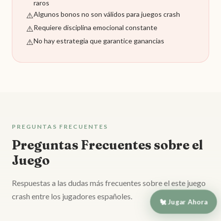
raros
Algunos bonos no son válidos para juegos crash
⚠️
Requiere disciplina emocional constante
⚠️
No hay estrategia que garantice ganancias
⚠️
PREGUNTAS FRECUENTES
Preguntas Frecuentes sobre el
Juego
Respuestas a las dudas más frecuentes sobre el este juego
crash entre los jugadores españoles.
🐔 Jugar Ahora