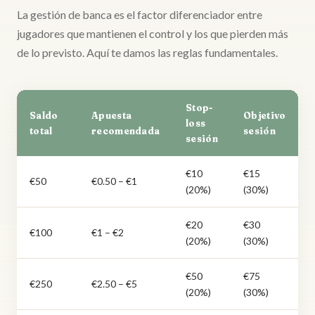
La gestión de banca es el factor diferenciador entre
jugadores que mantienen el control y los que pierden más
de lo previsto. Aquí te damos las reglas fundamentales.
Stop-
Saldo
Apuesta
Objetivo
loss
total
recomendada
sesión
sesión
€10
€15
€50
€0.50 – €1
(20%)
(30%)
€20
€30
€100
€1 – €2
(20%)
(30%)
€50
€75
€250
€2.50 – €5
(20%)
(30%)