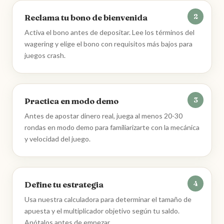
2
Reclama tu bono de bienvenida
Activa el bono antes de depositar. Lee los términos del
wagering y elige el bono con requisitos más bajos para
juegos crash.
3
Practica en modo demo
Antes de apostar dinero real, juega al menos 20-30
rondas en modo demo para familiarizarte con la mecánica
y velocidad del juego.
4
Define tu estrategia
Usa nuestra calculadora para determinar el tamaño de
apuesta y el multiplicador objetivo según tu saldo.
Anótalos antes de empezar.