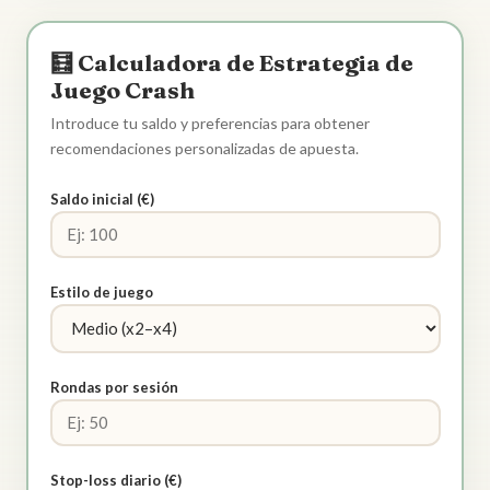
🧮 Calculadora de Estrategia de
Juego Crash
Introduce tu saldo y preferencias para obtener
recomendaciones personalizadas de apuesta.
Saldo inicial (€)
Estilo de juego
Rondas por sesión
Stop-loss diario (€)