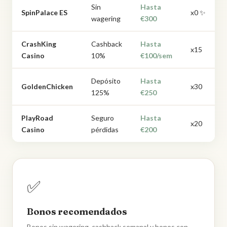
Sin
Hasta
SpinPalace ES
x0 ✨
wagering
€300
CrashKing
Cashback
Hasta
x15
Casino
10%
€100/sem
Depósito
Hasta
GoldenChicken
x30
125%
€250
PlayRoad
Seguro
Hasta
x20
Casino
pérdidas
€200
✅
Bonos recomendados
Bonos sin wagering, cashback semanal y bonos con