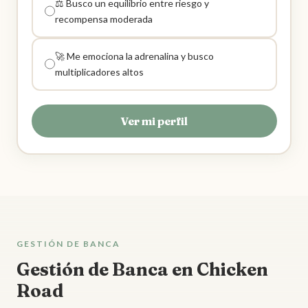
⚖️ Busco un equilibrio entre riesgo y
recompensa moderada
🚀 Me emociona la adrenalina y busco
multiplicadores altos
Ver mi perfil
GESTIÓN DE BANCA
Gestión de Banca en Chicken
Road