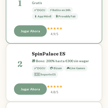
1
Gratis
✅ DGOJ
⚡ Retiro en 24h
📱 App Móvil
🔒 Provably Fair
★★★★★
Jugar Ahora
4.9/5
SpinPalace ES
🎁 Bono: 200% hasta €300 sin wager
2
✅ DGOJ
💳 Bizum
🎮 Live Games
🇪🇸 Soporte ES
★★★★★
Jugar Ahora
4.8/5