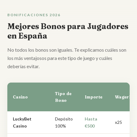
BONIFICACIONES 2026
Mejores Bonos para Jugadores
en España
No todos los bonos son iguales. Te explicamos cuáles son
los más ventajosos para este tipo de juego y cuáles
deberías evitar.
Tipo de
Casino
Importe
Wagering
Bono
LuckyBet
Depósito
Hasta
x25
Casino
100%
€500