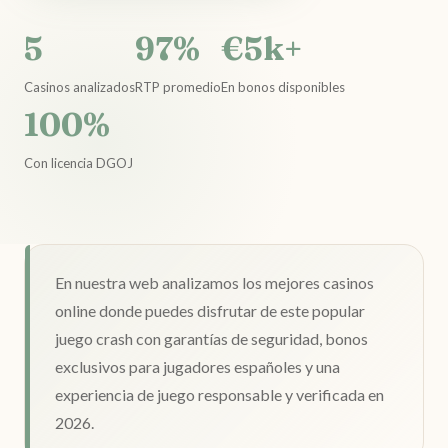
5
97%
€5k+
Casinos analizados
RTP promedio
En bonos disponibles
100%
Con licencia DGOJ
En nuestra web analizamos los mejores casinos
online donde puedes disfrutar de este popular
juego crash con garantías de seguridad, bonos
exclusivos para jugadores españoles y una
experiencia de juego responsable y verificada en
2026.