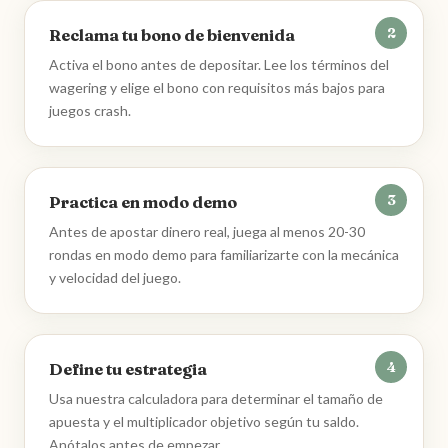
2
Reclama tu bono de bienvenida
Activa el bono antes de depositar. Lee los términos del
wagering y elige el bono con requisitos más bajos para
juegos crash.
3
Practica en modo demo
Antes de apostar dinero real, juega al menos 20-30
rondas en modo demo para familiarizarte con la mecánica
y velocidad del juego.
4
Define tu estrategia
Usa nuestra calculadora para determinar el tamaño de
apuesta y el multiplicador objetivo según tu saldo.
Anótalos antes de empezar.