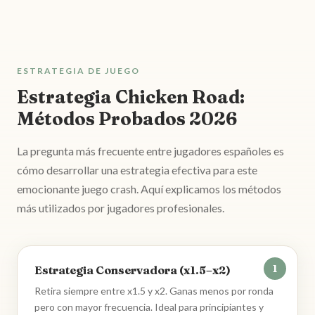
ESTRATEGIA DE JUEGO
Estrategia Chicken Road:
Métodos Probados 2026
La pregunta más frecuente entre jugadores españoles es
cómo desarrollar una estrategia efectiva para este
emocionante juego crash. Aquí explicamos los métodos
más utilizados por jugadores profesionales.
1
Estrategia Conservadora (x1.5–x2)
Retira siempre entre x1.5 y x2. Ganas menos por ronda
pero con mayor frecuencia. Ideal para principiantes y