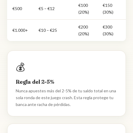
€100
€150
€500
€5 – €12
(20%)
(30%)
€200
€300
€1.000+
€10 – €25
(20%)
(30%)
💰
Regla del 2-5%
Nunca apuestes más del 2-5% de tu saldo total en una
sola ronda de este juego crash. Esta regla protege tu
banca ante racha de pérdidas.