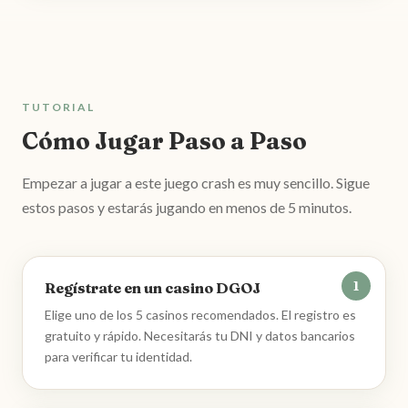
TUTORIAL
Cómo Jugar Paso a Paso
Empezar a jugar a este juego crash es muy sencillo. Sigue
estos pasos y estarás jugando en menos de 5 minutos.
1
Regístrate en un casino DGOJ
Elige uno de los 5 casinos recomendados. El registro es
gratuito y rápido. Necesitarás tu DNI y datos bancarios
para verificar tu identidad.