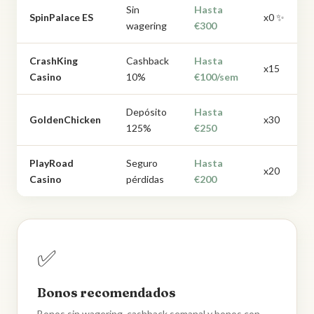
Sin
Hasta
SpinPalace ES
x0 ✨
wagering
€300
CrashKing
Cashback
Hasta
x15
Casino
10%
€100/sem
Depósito
Hasta
GoldenChicken
x30
125%
€250
PlayRoad
Seguro
Hasta
x20
Casino
pérdidas
€200
✅
Bonos recomendados
Bonos sin wagering, cashback semanal y bonos con