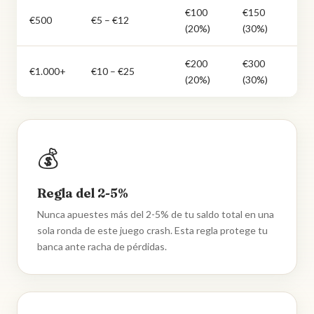
€100
€150
€500
€5 – €12
(20%)
(30%)
€200
€300
€1.000+
€10 – €25
(20%)
(30%)
💰
Regla del 2-5%
Nunca apuestes más del 2-5% de tu saldo total en una
sola ronda de este juego crash. Esta regla protege tu
banca ante racha de pérdidas.