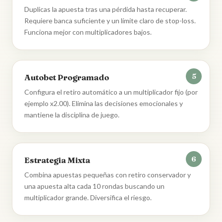
Duplicas la apuesta tras una pérdida hasta recuperar.
Requiere banca suficiente y un límite claro de stop-loss.
Funciona mejor con multiplicadores bajos.
5
Autobet Programado
Configura el retiro automático a un multiplicador fijo (por
ejemplo x2.00). Elimina las decisiones emocionales y
mantiene la disciplina de juego.
6
Estrategia Mixta
Combina apuestas pequeñas con retiro conservador y
una apuesta alta cada 10 rondas buscando un
multiplicador grande. Diversifica el riesgo.