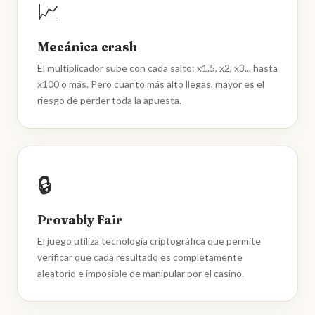
📈
Mecánica crash
El multiplicador sube con cada salto: x1.5, x2, x3... hasta
x100 o más. Pero cuanto más alto llegas, mayor es el
riesgo de perder toda la apuesta.
🔒
Provably Fair
El juego utiliza tecnología criptográfica que permite
verificar que cada resultado es completamente
aleatorio e imposible de manipular por el casino.