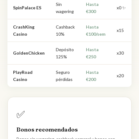
Sin
Hasta
SpinPalace ES
x0 ✨
wagering
€300
CrashKing
Cashback
Hasta
x15
Casino
10%
€100/sem
Depósito
Hasta
GoldenChicken
x30
125%
€250
PlayRoad
Seguro
Hasta
x20
Casino
pérdidas
€200
✅
Bonos recomendados
Bonos sin wagering, cashback semanal y bonos con