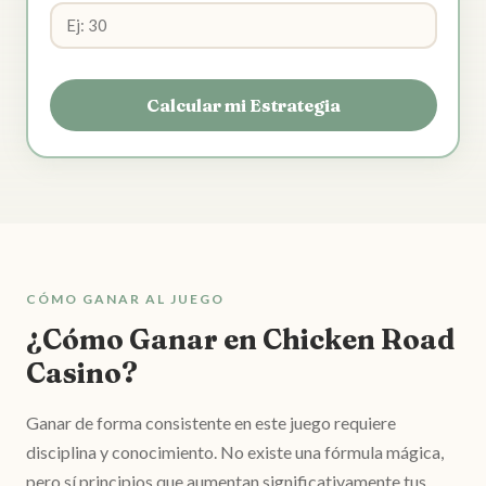
Calcular mi Estrategia
CÓMO GANAR AL JUEGO
¿Cómo Ganar en Chicken Road
Casino?
Ganar de forma consistente en este juego requiere
disciplina y conocimiento. No existe una fórmula mágica,
pero sí principios que aumentan significativamente tus