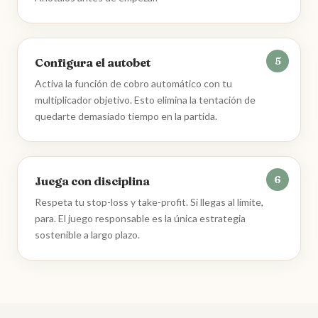
5
Configura el autobet
Activa la función de cobro automático con tu
multiplicador objetivo. Esto elimina la tentación de
quedarte demasiado tiempo en la partida.
6
Juega con disciplina
Respeta tu stop-loss y take-profit. Si llegas al límite,
para. El juego responsable es la única estrategia
sostenible a largo plazo.