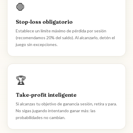
🛑
Stop-loss obligatorio
Establece un límite máximo de pérdida por sesión
(recomendamos 20% del saldo). Al alcanzarlo, detén el
juego sin excepciones.
🏆
Take-profit inteligente
Si alcanzas tu objetivo de ganancia sesión, retira y para.
No sigas jugando intentando ganar más: las
probabilidades no cambian.