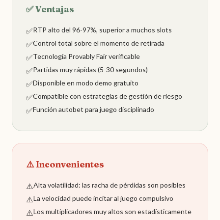
✅ Ventajas
RTP alto del 96-97%, superior a muchos slots
✅
Control total sobre el momento de retirada
✅
Tecnología Provably Fair verificable
✅
Partidas muy rápidas (5-30 segundos)
✅
Disponible en modo demo gratuito
✅
Compatible con estrategias de gestión de riesgo
✅
Función autobet para juego disciplinado
✅
⚠️ Inconvenientes
Alta volatilidad: las racha de pérdidas son posibles
⚠️
La velocidad puede incitar al juego compulsivo
⚠️
Los multiplicadores muy altos son estadísticamente
⚠️