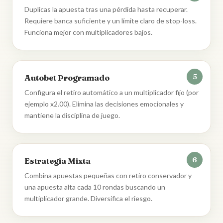
Duplicas la apuesta tras una pérdida hasta recuperar.
Requiere banca suficiente y un límite claro de stop-loss.
Funciona mejor con multiplicadores bajos.
5
Autobet Programado
Configura el retiro automático a un multiplicador fijo (por
ejemplo x2.00). Elimina las decisiones emocionales y
mantiene la disciplina de juego.
6
Estrategia Mixta
Combina apuestas pequeñas con retiro conservador y
una apuesta alta cada 10 rondas buscando un
multiplicador grande. Diversifica el riesgo.