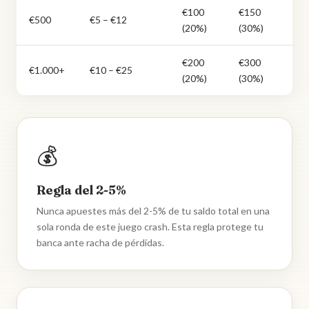
€100
€150
€500
€5 – €12
(20%)
(30%)
€200
€300
€1.000+
€10 – €25
(20%)
(30%)
💰
Regla del 2-5%
Nunca apuestes más del 2-5% de tu saldo total en una
sola ronda de este juego crash. Esta regla protege tu
banca ante racha de pérdidas.