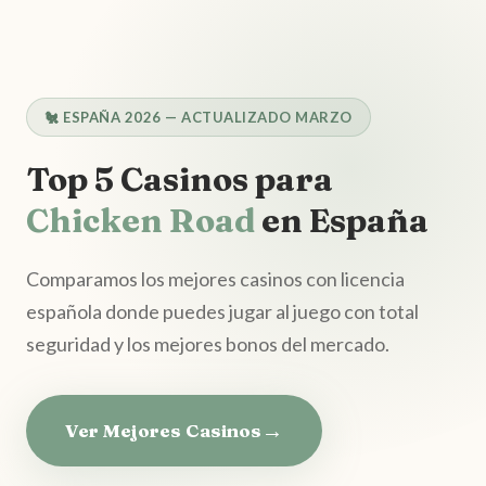
🐔 ESPAÑA 2026 — ACTUALIZADO MARZO
Top 5 Casinos para
Chicken Road
en España
Comparamos los mejores casinos con licencia
española donde puedes jugar al juego con total
seguridad y los mejores bonos del mercado.
→
Ver Mejores Casinos