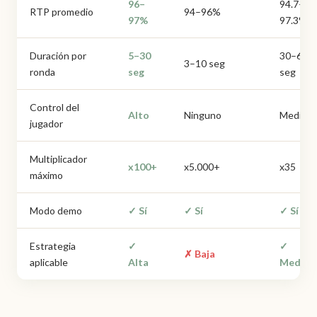
96–
94.7–
RTP promedio
94–96%
97%
97.3%
Duración por
5–30
30–60
3–10 seg
ronda
seg
seg
Control del
Alto
Ninguno
Medio
jugador
Multiplicador
x100+
x5.000+
x35
máximo
Modo demo
✓ Sí
✓ Sí
✓ Sí
Estrategia
✓
✓
✗ Baja
aplicable
Alta
Media