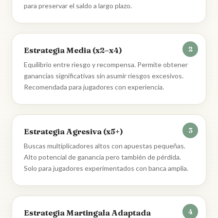
para preservar el saldo a largo plazo.
2
Estrategia Media (x2–x4)
Equilibrio entre riesgo y recompensa. Permite obtener
ganancias significativas sin asumir riesgos excesivos.
Recomendada para jugadores con experiencia.
3
Estrategia Agresiva (x5+)
Buscas multiplicadores altos con apuestas pequeñas.
Alto potencial de ganancia pero también de pérdida.
Solo para jugadores experimentados con banca amplia.
4
Estrategia Martingala Adaptada