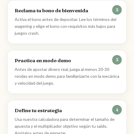
2
Reclama tu bono de bienvenida
Activa el bono antes de depositar. Lee los términos del
wagering y elige el bono con requisitos más bajos para
juegos crash.
3
Practica en modo demo
Antes de apostar dinero real, juega al menos 20-30
rondas en modo demo para familiarizarte con la mecánica
y velocidad del juego.
4
Define tu estrategia
Usa nuestra calculadora para determinar el tamaño de
apuesta y el multiplicador objetivo según tu saldo.
Anótalos antes de empezar.