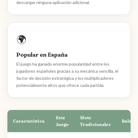
descargar ninguna aplicación adicional.
🌍
Popular en España
El juego ha ganado enorme popularidad entre los
jugadores españoles gracias a su mecánica sencilla, el
factor de decisión estratégica y los multiplicadores
potencialmente altos que ofrece cada partida.
Este
Slots
Característica
Ruleta
Juego
Tradicionales