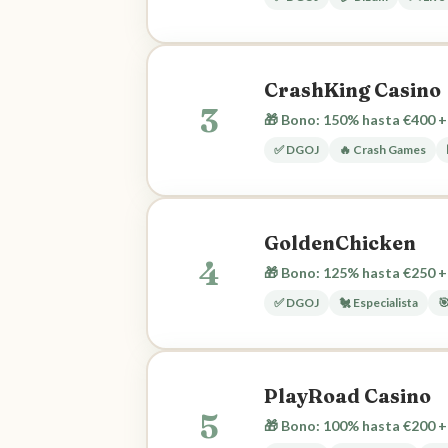
CrashKing Casino
3
🎁 Bono: 150% hasta €400 
✅ DGOJ
🔥 Crash Games
GoldenChicken
4
🎁 Bono: 125% hasta €250 + 
✅ DGOJ
🐔 Especialista

PlayRoad Casino
5
🎁 Bono: 100% hasta €200 +