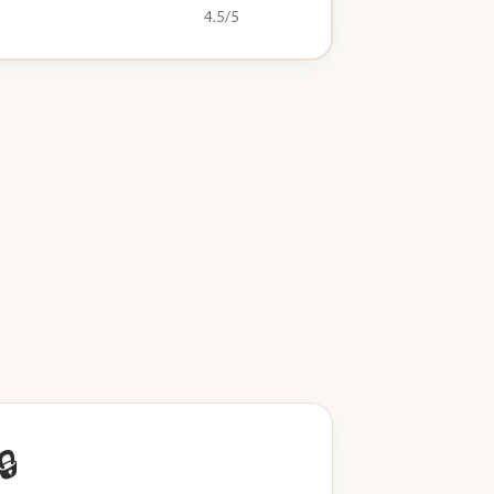
4.5/5
🔒