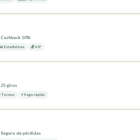
+ Cashback 10%
📊 Estadísticas
💰 VIP
25 giros
 Torneo
⚡ Pago rápido
 Seguro de pérdidas