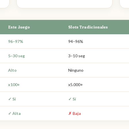
Este Juego
Slots Tradicionales
96–97%
94–96%
5–30 seg
3–10 seg
Alto
Ninguno
x100+
x5.000+
✓ Sí
✓ Sí
✓ Alta
✗ Baja