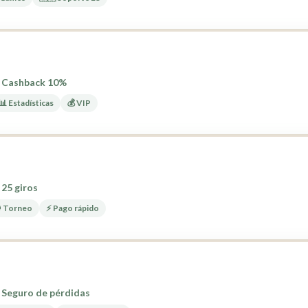
+ Cashback 10%
📊 Estadísticas
💰 VIP
25 giros
 Torneo
⚡ Pago rápido
 Seguro de pérdidas