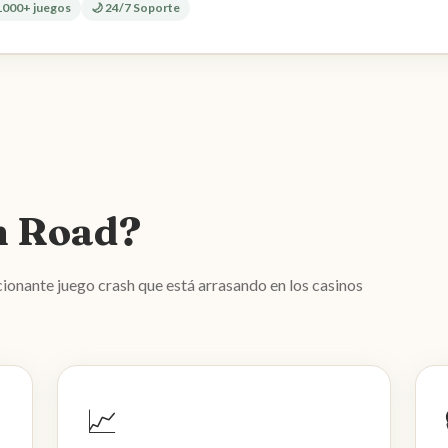
1000+ juegos
🌙 24/7 Soporte
n Road?
ionante juego crash que está arrasando en los casinos
📈