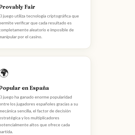
Provably Fair
El juego utiliza tecnología criptográfica que
permite verificar que cada resultado es
completamente aleatorio e imposible de
manipular por el casino.
🌍
Popular en España
El juego ha ganado enorme popularidad
entre los jugadores españoles gracias a su
mecánica sencilla, el factor de decisión
estratégica y los multiplicadores
potencialmente altos que ofrece cada
partida.