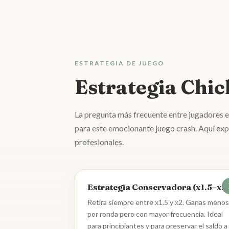
ESTRATEGIA DE JUEGO
Estrategia Chi
La pregunta más frecuente entre jugadores e
para este emocionante juego crash. Aquí ex
profesionales.
Estrategia Conservadora (x1.5–x2
Retira siempre entre x1.5 y x2. Ganas menos
por ronda pero con mayor frecuencia. Ideal
para principiantes y para preservar el saldo a