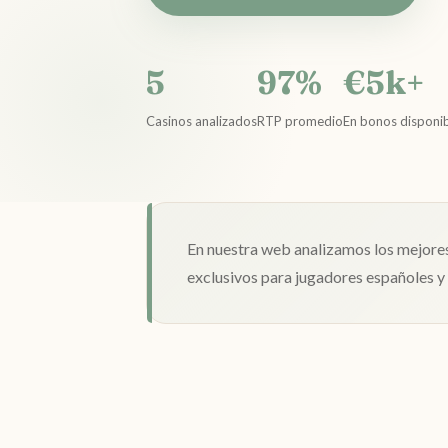
5
97%
€5k+
Casinos analizados
RTP promedio
En bonos disponi
En nuestra web analizamos los mejores
exclusivos para jugadores españoles y 