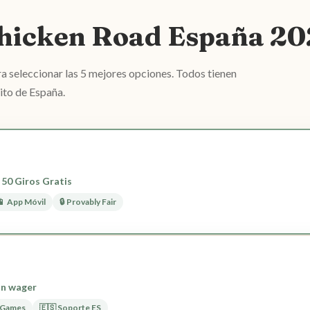
Chicken Road España 2
 seleccionar las 5 mejores opciones. Todos tienen
ito de España.
 50 Giros Gratis
📱 App Móvil
🔒 Provably Fair
in wager
e Games
🇪🇸 Soporte ES