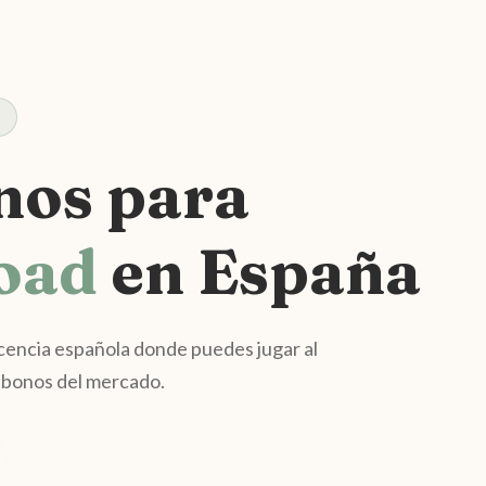
nos para
oad
en España
cencia española donde puedes jugar al
s bonos del mercado.