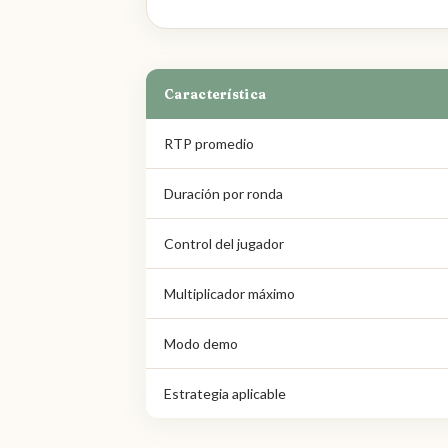
Característica
RTP promedio
Duración por ronda
Control del jugador
Multiplicador máximo
Modo demo
Estrategia aplicable