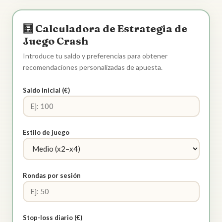
🧮 Calculadora de Estrategia de
Juego Crash
Introduce tu saldo y preferencias para obtener
recomendaciones personalizadas de apuesta.
Saldo inicial (€)
Estilo de juego
Rondas por sesión
Stop-loss diario (€)