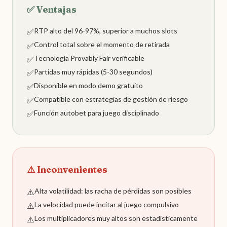
✅ Ventajas
RTP alto del 96-97%, superior a muchos slots
✅
Control total sobre el momento de retirada
✅
Tecnología Provably Fair verificable
✅
Partidas muy rápidas (5-30 segundos)
✅
Disponible en modo demo gratuito
✅
Compatible con estrategias de gestión de riesgo
✅
Función autobet para juego disciplinado
✅
⚠️ Inconvenientes
Alta volatilidad: las racha de pérdidas son posibles
⚠️
La velocidad puede incitar al juego compulsivo
⚠️
Los multiplicadores muy altos son estadísticamente
⚠️