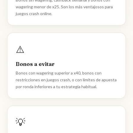
wagering menor de x25. Son los más ventajosos para
juegos crash online.
⚠️
Bonos a evitar
Bonos con wagering superior a x40, bonos con
restricciones en juegos crash, o con límites de apuesta
por ronda inferiores a tu estrategia habitual.
💡