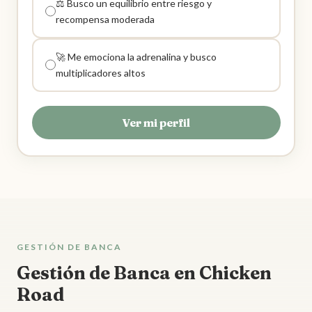
⚖️ Busco un equilibrio entre riesgo y
recompensa moderada
🚀 Me emociona la adrenalina y busco
multiplicadores altos
Ver mi perfil
GESTIÓN DE BANCA
Gestión de Banca en Chicken
Road