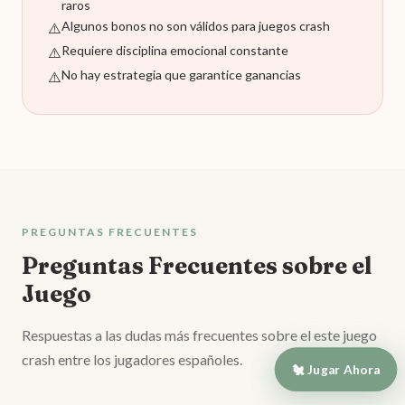
raros
Algunos bonos no son válidos para juegos crash
⚠️
Requiere disciplina emocional constante
⚠️
No hay estrategia que garantice ganancias
⚠️
PREGUNTAS FRECUENTES
Preguntas Frecuentes sobre el
Juego
Respuestas a las dudas más frecuentes sobre el este juego
crash entre los jugadores españoles.
🐔 Jugar Ahora