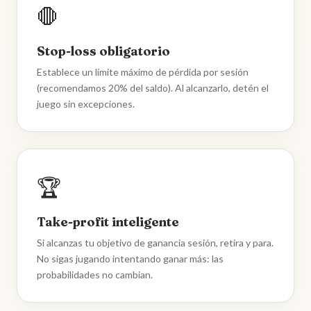
🛑
Stop-loss obligatorio
Establece un límite máximo de pérdida por sesión
(recomendamos 20% del saldo). Al alcanzarlo, detén el
juego sin excepciones.
🏆
Take-profit inteligente
Si alcanzas tu objetivo de ganancia sesión, retira y para.
No sigas jugando intentando ganar más: las
probabilidades no cambian.