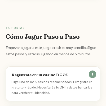
TUTORIAL
Cómo Jugar Paso a Paso
Empezar a jugar a este juego crash es muy sencillo. Sigue
estos pasos y estarás jugando en menos de 5 minutos.
1
Regístrate en un casino DGOJ
Elige uno de los 5 casinos recomendados. El registro es
gratuito y rápido. Necesitarás tu DNI y datos bancarios
para verificar tu identidad.