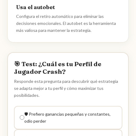
Usa el autobet
Configura el retiro automático para eliminar las
decisiones emocionales. El autobet es la herramienta
más valiosa para mantener la estrategia.
🎯 Test: ¿Cuál es tu Perfil de
Jugador Crash?
Responde esta pregunta para descubrir qué estrategia
se adapta mejor a tu perfil y cómo maximizar tus
posibilidades.
🛡️ Prefiero ganancias pequeñas y constantes,
odio perder