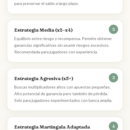
para preservar el saldo a largo plazo.
2
Estrategia Media (x2–x4)
Equilibrio entre riesgo y recompensa. Permite obtener
ganancias significativas sin asumir riesgos excesivos.
Recomendada para jugadores con experiencia.
3
Estrategia Agresiva (x5+)
Buscas multiplicadores altos con apuestas pequeñas.
Alto potencial de ganancia pero también de pérdida.
Solo para jugadores experimentados con banca amplia.
4
Estrategia Martingala Adaptada