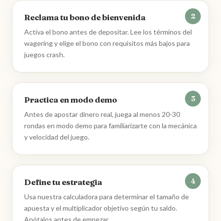
2
Reclama tu bono de bienvenida
Activa el bono antes de depositar. Lee los términos del
wagering y elige el bono con requisitos más bajos para
juegos crash.
3
Practica en modo demo
Antes de apostar dinero real, juega al menos 20-30
rondas en modo demo para familiarizarte con la mecánica
y velocidad del juego.
4
Define tu estrategia
Usa nuestra calculadora para determinar el tamaño de
apuesta y el multiplicador objetivo según tu saldo.
Anótalos antes de empezar.