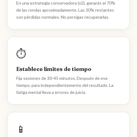
En una estrategia conservadora (x2), ganarás el 70%
de las rondas aproximadamente. Las 30% restantes
son pérdidas normales. No persigas recuperarlas.
⏱️
Establece límites de tiempo
Fija sesiones de 30-45 minutos. Después de ese
tiempo, para independientemente del resultado. La
fatiga mental lleva a errores de juicio.
📱