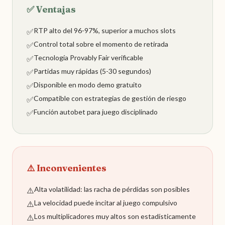
✅ Ventajas
RTP alto del 96-97%, superior a muchos slots
✅
Control total sobre el momento de retirada
✅
Tecnología Provably Fair verificable
✅
Partidas muy rápidas (5-30 segundos)
✅
Disponible en modo demo gratuito
✅
Compatible con estrategias de gestión de riesgo
✅
Función autobet para juego disciplinado
✅
⚠️ Inconvenientes
Alta volatilidad: las racha de pérdidas son posibles
⚠️
La velocidad puede incitar al juego compulsivo
⚠️
Los multiplicadores muy altos son estadísticamente
⚠️