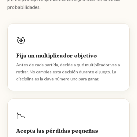
probabilidades.
🎯
Fija un multiplicador objetivo
Antes de cada partida, decide a qué multiplicador vas a
retirar. No cambies esta decisión durante el juego. La
disciplina es la clave número uno para ganar.
📉
Acepta las pérdidas pequeñas