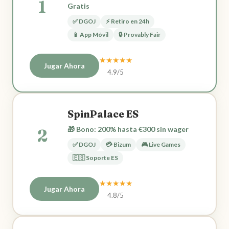
1
Gratis
✅ DGOJ
⚡ Retiro en 24h
📱 App Móvil
🔒 Provably Fair
★★★★★
Jugar Ahora
4.9/5
SpinPalace ES
🎁 Bono: 200% hasta €300 sin wager
2
✅ DGOJ
💳 Bizum
🎮 Live Games
🇪🇸 Soporte ES
★★★★★
Jugar Ahora
4.8/5