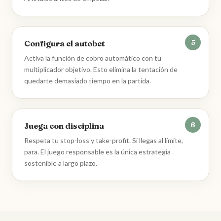
5
Configura el autobet
Activa la función de cobro automático con tu
multiplicador objetivo. Esto elimina la tentación de
quedarte demasiado tiempo en la partida.
6
Juega con disciplina
Respeta tu stop-loss y take-profit. Si llegas al límite,
para. El juego responsable es la única estrategia
sostenible a largo plazo.