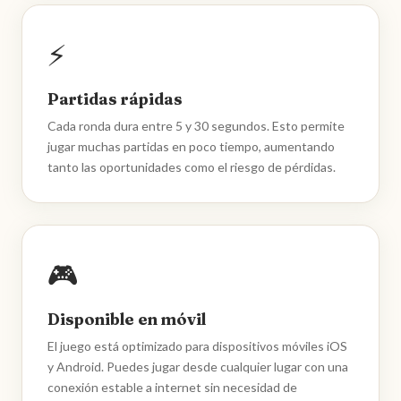
⚡
Partidas rápidas
Cada ronda dura entre 5 y 30 segundos. Esto permite
jugar muchas partidas en poco tiempo, aumentando
tanto las oportunidades como el riesgo de pérdidas.
🎮
Disponible en móvil
El juego está optimizado para dispositivos móviles iOS
y Android. Puedes jugar desde cualquier lugar con una
conexión estable a internet sin necesidad de