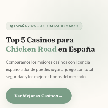
🐔 ESPAÑA 2026 — ACTUALIZADO MARZO
Top 5 Casinos para
Chicken Road
en España
Comparamos los mejores casinos con licencia
española donde puedes jugar al juego con total
seguridad y los mejores bonos del mercado.
→
Ver Mejores Casinos