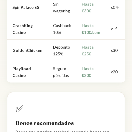
Sin
Hasta
SpinPalace ES
x0 ✨
wagering
€300
CrashKing
Cashback
Hasta
x15
Casino
10%
€100/sem
Depósito
Hasta
GoldenChicken
x30
125%
€250
PlayRoad
Seguro
Hasta
x20
Casino
pérdidas
€200
✅
Bonos recomendados
Bonos sin wagering, cashback semanal y bonos con