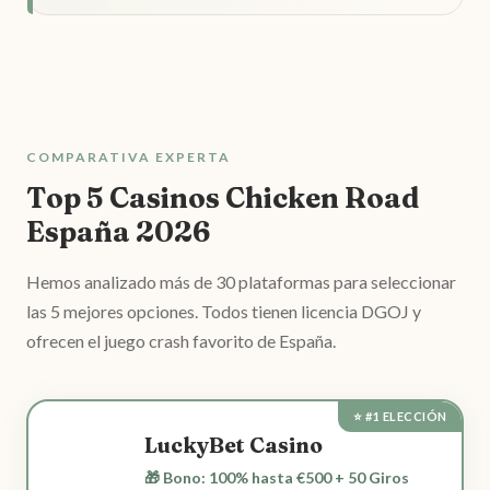
COMPARATIVA EXPERTA
Top 5 Casinos Chicken Road
España 2026
Hemos analizado más de 30 plataformas para seleccionar
las 5 mejores opciones. Todos tienen licencia DGOJ y
ofrecen el juego crash favorito de España.
LuckyBet Casino
🎁 Bono: 100% hasta €500 + 50 Giros