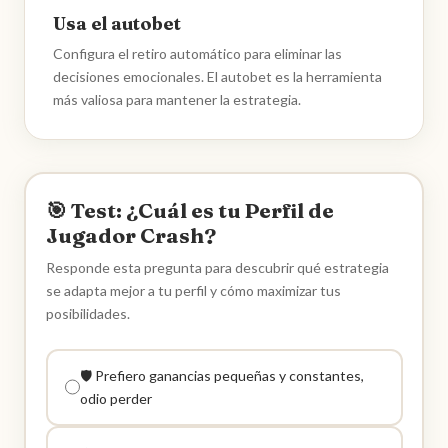
Usa el autobet
Configura el retiro automático para eliminar las
decisiones emocionales. El autobet es la herramienta
más valiosa para mantener la estrategia.
🎯 Test: ¿Cuál es tu Perfil de
Jugador Crash?
Responde esta pregunta para descubrir qué estrategia
se adapta mejor a tu perfil y cómo maximizar tus
posibilidades.
🛡️ Prefiero ganancias pequeñas y constantes,
odio perder