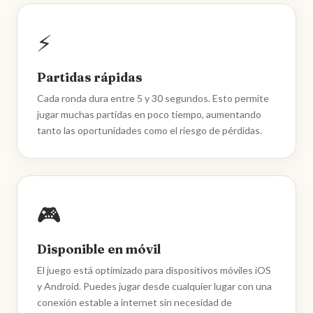
⚡
Partidas rápidas
Cada ronda dura entre 5 y 30 segundos. Esto permite
jugar muchas partidas en poco tiempo, aumentando
tanto las oportunidades como el riesgo de pérdidas.
🎮
Disponible en móvil
El juego está optimizado para dispositivos móviles iOS
y Android. Puedes jugar desde cualquier lugar con una
conexión estable a internet sin necesidad de