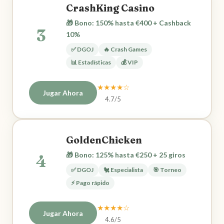
CrashKing Casino
🎁 Bono: 150% hasta €400 + Cashback
3
10%
✅ DGOJ
🔥 Crash Games
📊 Estadísticas
💰 VIP
★★★★☆
Jugar Ahora
4.7/5
GoldenChicken
🎁 Bono: 125% hasta €250 + 25 giros
4
✅ DGOJ
🐔 Especialista
🎯 Torneo
⚡ Pago rápido
★★★★☆
Jugar Ahora
4.6/5