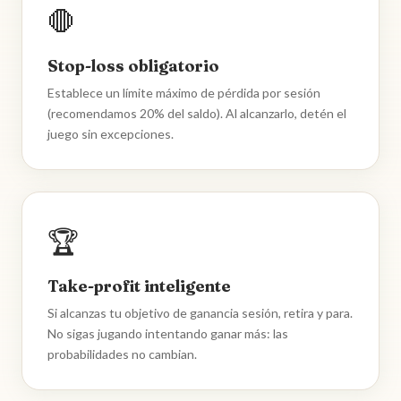
🛑
Stop-loss obligatorio
Establece un límite máximo de pérdida por sesión
(recomendamos 20% del saldo). Al alcanzarlo, detén el
juego sin excepciones.
🏆
Take-profit inteligente
Si alcanzas tu objetivo de ganancia sesión, retira y para.
No sigas jugando intentando ganar más: las
probabilidades no cambian.