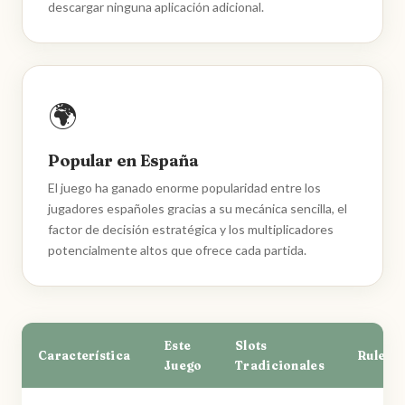
descargar ninguna aplicación adicional.
🌍
Popular en España
El juego ha ganado enorme popularidad entre los
jugadores españoles gracias a su mecánica sencilla, el
factor de decisión estratégica y los multiplicadores
potencialmente altos que ofrece cada partida.
Este
Slots
Característica
Ruleta
Juego
Tradicionales