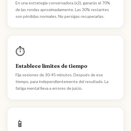
En una estrategia conservadora (x2), ganarás el 70%
de las rondas aproximadamente. Las 30% restantes
son pérdidas normales. No persigas recuperarlas.
⏱️
Establece límites de tiempo
Fija sesiones de 30-45 minutos. Después de ese
tiempo, para independientemente del resultado. La
fatiga mental lleva a errores de juicio.
📱