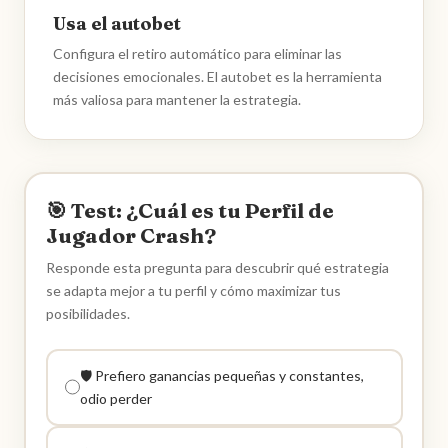
Usa el autobet
Configura el retiro automático para eliminar las
decisiones emocionales. El autobet es la herramienta
más valiosa para mantener la estrategia.
🎯 Test: ¿Cuál es tu Perfil de
Jugador Crash?
Responde esta pregunta para descubrir qué estrategia
se adapta mejor a tu perfil y cómo maximizar tus
posibilidades.
🛡️ Prefiero ganancias pequeñas y constantes,
odio perder