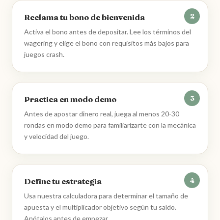
2
Reclama tu bono de bienvenida
Activa el bono antes de depositar. Lee los términos del
wagering y elige el bono con requisitos más bajos para
juegos crash.
3
Practica en modo demo
Antes de apostar dinero real, juega al menos 20-30
rondas en modo demo para familiarizarte con la mecánica
y velocidad del juego.
4
Define tu estrategia
Usa nuestra calculadora para determinar el tamaño de
apuesta y el multiplicador objetivo según tu saldo.
Anótalos antes de empezar.