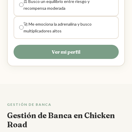
⚖️ Busco un equilibrio entre riesgo y
recompensa moderada
🚀 Me emociona la adrenalina y busco
multiplicadores altos
Ver mi perfil
GESTIÓN DE BANCA
Gestión de Banca en Chicken
Road