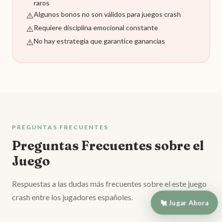
raros
Algunos bonos no son válidos para juegos crash
⚠️
Requiere disciplina emocional constante
⚠️
No hay estrategia que garantice ganancias
⚠️
PREGUNTAS FRECUENTES
Preguntas Frecuentes sobre el
Juego
Respuestas a las dudas más frecuentes sobre el este juego
crash entre los jugadores españoles.
🐔 Jugar Ahora