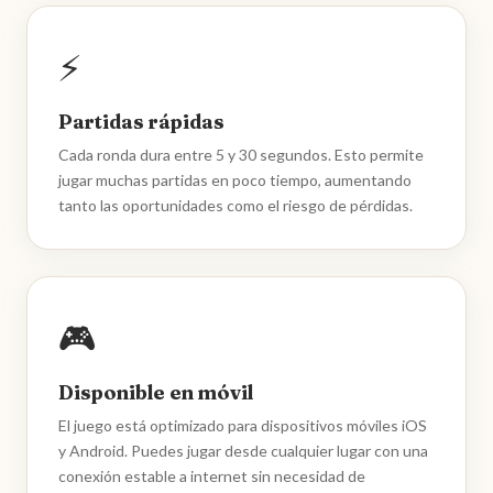
⚡
Partidas rápidas
Cada ronda dura entre 5 y 30 segundos. Esto permite
jugar muchas partidas en poco tiempo, aumentando
tanto las oportunidades como el riesgo de pérdidas.
🎮
Disponible en móvil
El juego está optimizado para dispositivos móviles iOS
y Android. Puedes jugar desde cualquier lugar con una
conexión estable a internet sin necesidad de