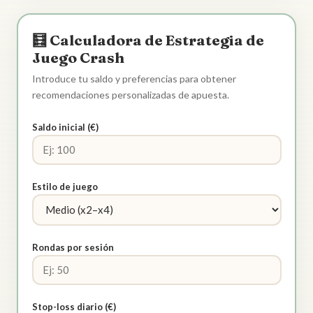
🧮 Calculadora de Estrategia de
Juego Crash
Introduce tu saldo y preferencias para obtener
recomendaciones personalizadas de apuesta.
Saldo inicial (€)
Estilo de juego
Rondas por sesión
Stop-loss diario (€)