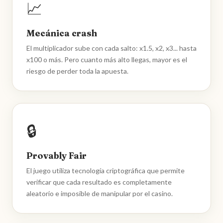
📈
Mecánica crash
El multiplicador sube con cada salto: x1.5, x2, x3... hasta
x100 o más. Pero cuanto más alto llegas, mayor es el
riesgo de perder toda la apuesta.
🔒
Provably Fair
El juego utiliza tecnología criptográfica que permite
verificar que cada resultado es completamente
aleatorio e imposible de manipular por el casino.