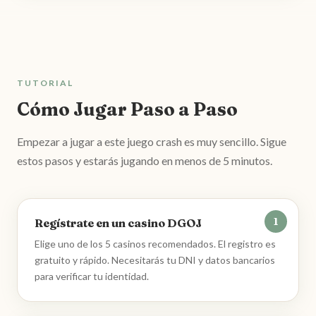
TUTORIAL
Cómo Jugar Paso a Paso
Empezar a jugar a este juego crash es muy sencillo. Sigue
estos pasos y estarás jugando en menos de 5 minutos.
1
Regístrate en un casino DGOJ
Elige uno de los 5 casinos recomendados. El registro es
gratuito y rápido. Necesitarás tu DNI y datos bancarios
para verificar tu identidad.