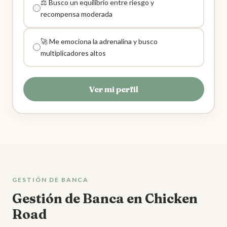
⚖️ Busco un equilibrio entre riesgo y
recompensa moderada
🚀 Me emociona la adrenalina y busco
multiplicadores altos
Ver mi perfil
GESTIÓN DE BANCA
Gestión de Banca en Chicken
Road