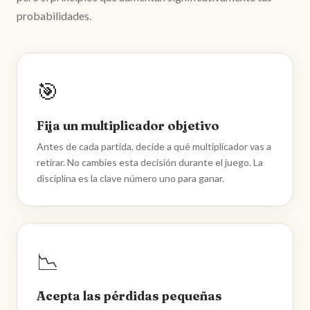
probabilidades.
🎯
Fija un multiplicador objetivo
Antes de cada partida, decide a qué multiplicador vas a
retirar. No cambies esta decisión durante el juego. La
disciplina es la clave número uno para ganar.
📉
Acepta las pérdidas pequeñas