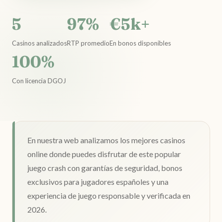
5
97%
€5k+
Casinos analizados
RTP promedio
En bonos disponibles
100%
Con licencia DGOJ
En nuestra web analizamos los mejores casinos
online donde puedes disfrutar de este popular
juego crash con garantías de seguridad, bonos
exclusivos para jugadores españoles y una
experiencia de juego responsable y verificada en
2026.