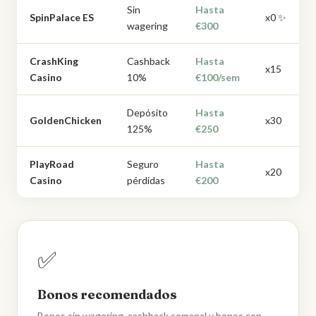
Sin
Hasta
SpinPalace ES
x0 ✨
wagering
€300
CrashKing
Cashback
Hasta
x15
Casino
10%
€100/sem
Depósito
Hasta
GoldenChicken
x30
125%
€250
PlayRoad
Seguro
Hasta
x20
Casino
pérdidas
€200
✅
Bonos recomendados
Bonos sin wagering, cashback semanal y bonos con