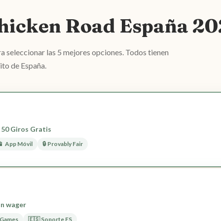
Chicken Road España 2
 seleccionar las 5 mejores opciones. Todos tienen
ito de España.
 50 Giros Gratis
📱 App Móvil
🔒 Provably Fair
in wager
e Games
🇪🇸 Soporte ES