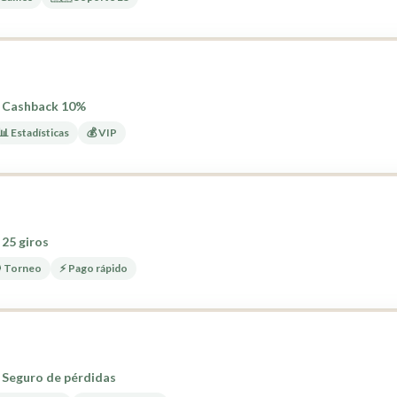
+ Cashback 10%
📊 Estadísticas
💰 VIP
25 giros
 Torneo
⚡ Pago rápido
 Seguro de pérdidas