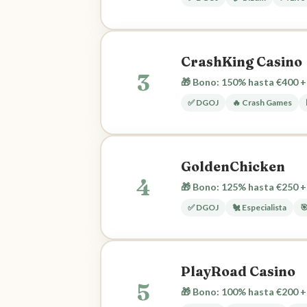
CrashKing Casino
3
🎁 Bono: 150% hasta €400 
✅ DGOJ
🔥 Crash Games
GoldenChicken
4
🎁 Bono: 125% hasta €250 + 
✅ DGOJ
🐔 Especialista

PlayRoad Casino
5
🎁 Bono: 100% hasta €200 +