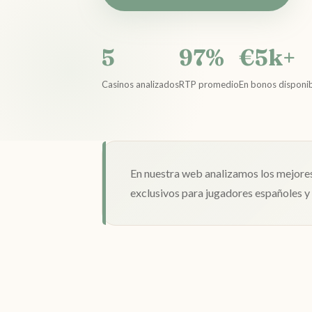
5
97%
€5k+
Casinos analizados
RTP promedio
En bonos disponi
En nuestra web analizamos los mejores
exclusivos para jugadores españoles y 