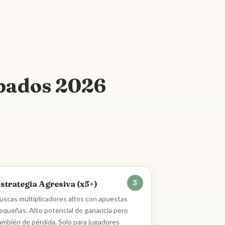
obados 2026
3
strategia Agresiva (x5+)
uscas multiplicadores altos con apuestas
equeñas. Alto potencial de ganancia pero
ambién de pérdida. Solo para jugadores