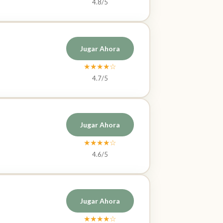
4.8/5
Jugar Ahora
★★★★☆
4.7/5
Jugar Ahora
★★★★☆
4.6/5
Jugar Ahora
★★★★☆