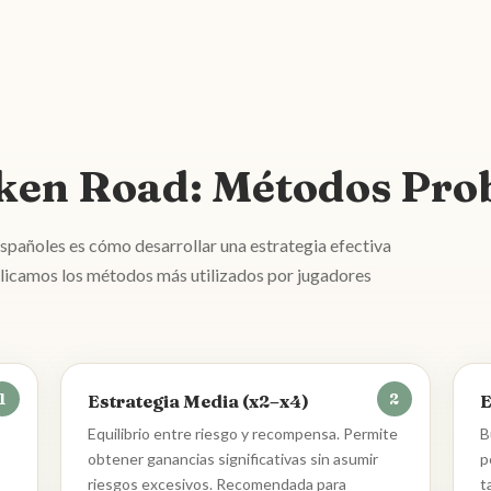
cken Road: Métodos Pr
spañoles es cómo desarrollar una estrategia efectiva
plicamos los métodos más utilizados por jugadores
1
2
)
Estrategia Media (x2–x4)
E
Equilibrio entre riesgo y recompensa. Permite
B
obtener ganancias significativas sin asumir
p
riesgos excesivos. Recomendada para
t