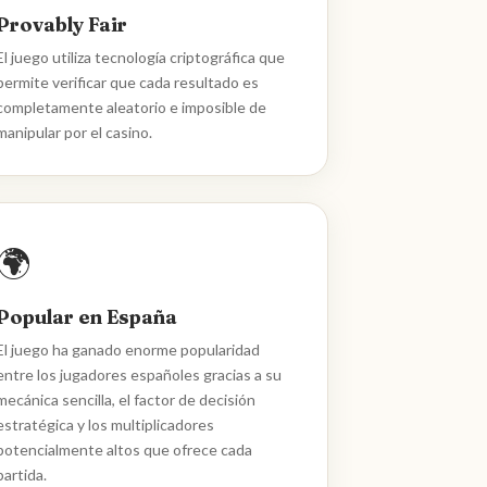
Provably Fair
El juego utiliza tecnología criptográfica que
permite verificar que cada resultado es
completamente aleatorio e imposible de
manipular por el casino.
🌍
Popular en España
El juego ha ganado enorme popularidad
entre los jugadores españoles gracias a su
mecánica sencilla, el factor de decisión
estratégica y los multiplicadores
potencialmente altos que ofrece cada
partida.