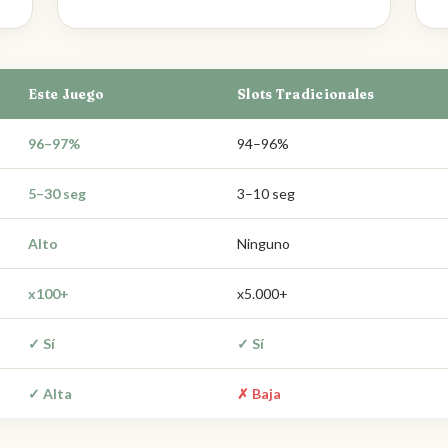
Este Juego
Slots Tradicionales
96–97%
94–96%
5–30 seg
3–10 seg
Alto
Ninguno
x100+
x5.000+
✓ Sí
✓ Sí
✓ Alta
✗ Baja