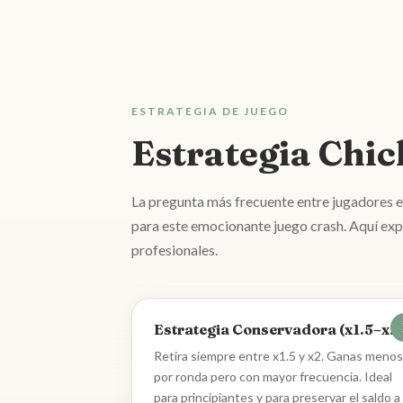
ESTRATEGIA DE JUEGO
Estrategia Chi
La pregunta más frecuente entre jugadores e
para este emocionante juego crash. Aquí ex
profesionales.
Estrategia Conservadora (x1.5–x2
Retira siempre entre x1.5 y x2. Ganas menos
por ronda pero con mayor frecuencia. Ideal
para principiantes y para preservar el saldo a