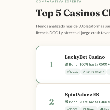
COMPARATIVA EXPERTA
Top 5 Casinos 
Hemos analizado más de 30 plataformas para
licencia DGOJ y ofrecen el juego crash favor
LuckyBet Casino
1
🎁 Bono: 100% hasta €500 +
✅ DGOJ
⚡ Retiro en 24h
SpinPalace ES
2
🎁 Bono: 200% hasta €300 s
✅ DGOJ
💳 Bizum
🎮 Liv